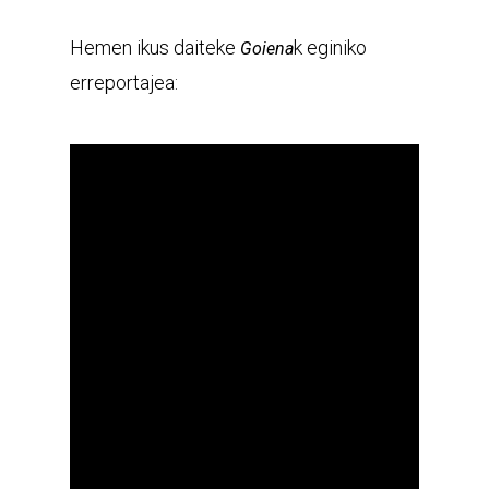
Hemen ikus daiteke
k eginiko
Goiena
erreportajea: