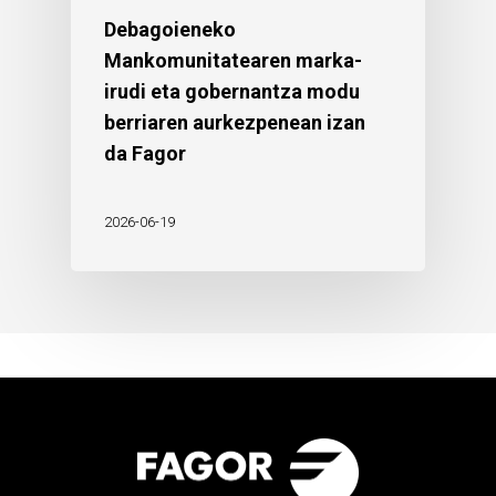
Debagoieneko
Mankomunitatearen marka-
irudi eta gobernantza modu
berriaren aurkezpenean izan
da Fagor
2026-06-19