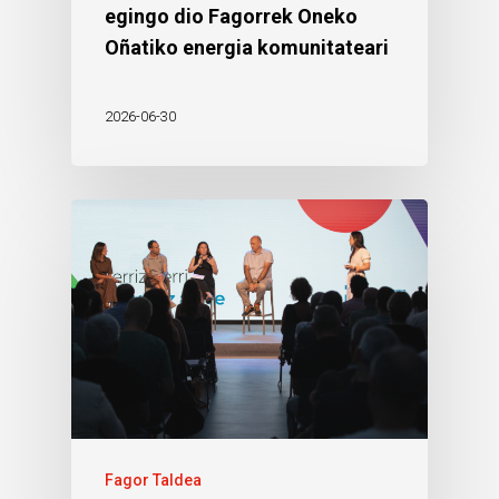
egingo dio Fagorrek Oneko
Oñatiko energia komunitateari
2026-06-30
Fagor Taldea