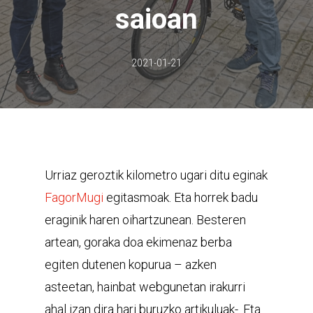
saioan
2021-01-21
Urriaz geroztik kilometro ugari ditu eginak
FagorMugi
egitasmoak. Eta horrek badu
eraginik haren oihartzunean. Besteren
artean, goraka doa ekimenaz berba
egiten dutenen kopurua – azken
asteetan, hainbat webgunetan irakurri
ahal izan dira hari buruzko artikuluak-. Eta