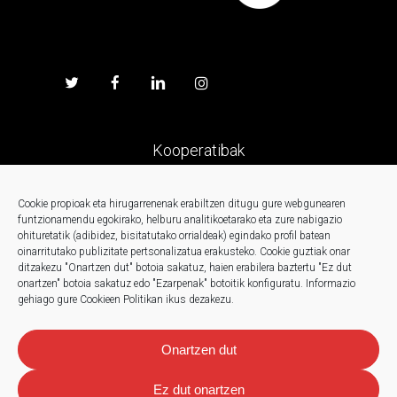
Kooperatibak
Prentsa
Cookie propioak eta hirugarrenenak erabiltzen ditugu gure webgunearen
funtzionamendu egokirako, helburu analitikoetarako eta zure nabigazio
ohituretatik (adibidez, bisitatutako orrialdeak) egindako profil batean
Kontaktua
oinarritutako publizitate pertsonalizatua erakusteko.
Cookie guztiak onar
ditzakezu "Onartzen dut" botoia sakatuz, haien erabilera baztertu "Ez dut
onartzen" botoia sakatuz edo "Ezarpenak" botoitik konfiguratu.
Informazio
Berriak
gehiago gure Cookieen Politikan ikus dezakezu.
Onartzen dut
Ez dut onartzen