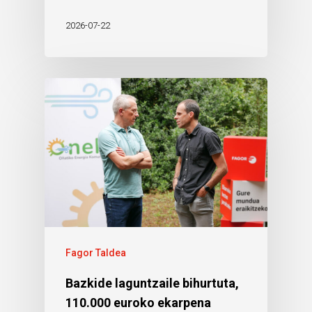
2026-07-22
Fagor Taldea
Bazkide laguntzaile bihurtuta,
110.000 euroko ekarpena