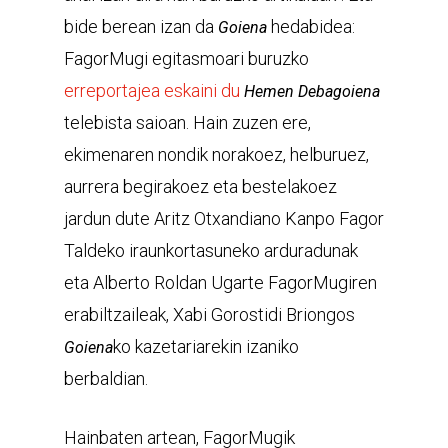
bide berean izan da
hedabidea:
Goiena
FagorMugi egitasmoari buruzko
erreportajea eskaini du
Hemen Debagoiena
telebista saioan. Hain zuzen ere,
ekimenaren nondik norakoez, helburuez,
aurrera begirakoez eta bestelakoez
jardun dute Aritz Otxandiano Kanpo Fagor
Taldeko iraunkortasuneko arduradunak
eta Alberto Roldan Ugarte FagorMugiren
erabiltzaileak, Xabi Gorostidi Briongos
ko kazetariarekin izaniko
Goiena
berbaldian.
Hainbaten artean, FagorMugik