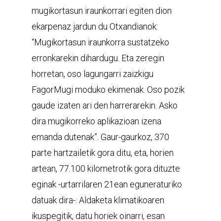
mugikortasun iraunkorrari egiten dion
ekarpenaz jardun du Otxandianok:
“Mugikortasun iraunkorra sustatzeko
erronkarekin dihardugu. Eta zeregin
horretan, oso lagungarri zaizkigu
FagorMugi moduko ekimenak. Oso pozik
gaude izaten ari den harrerarekin. Asko
dira mugikorreko aplikazioan izena
emanda dutenak”. Gaur-gaurkoz, 370
parte hartzailetik gora ditu, eta, horien
artean, 77.100 kilometrotik gora dituzte
eginak -urtarrilaren 21ean eguneraturiko
datuak dira-. Aldaketa klimatikoaren
ikuspegitik, datu horiek oinarri, esan