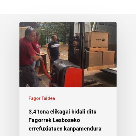
Fagor Taldea
3,4 tona elikagai bidali ditu
Fagorrek Lesboseko
errefuxiatuen kanpamendura