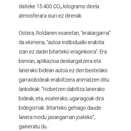
daiteke 15.400 CO₂ kilogramo direla
atmosferara isuri ez direnak.
Ostera, Roldanen esanetan, “erakargarria”
da ekimena, “autoa indibidualki erabilia
izan ez dadin bitarteko eraginkorra”. Era
berean, aplikazioa deskargatzera eta
lanerako bidean autoa ez den bestelako
garraiobideak erabiltzera animatzen ditu
lankideak. “Hobetzen dabiltza lanerako
bideak, eta, esaterako, ugariagoak dira
bidegorriak. Bitarteko gehiago daude
lanera modu jasangarrian joateko”,
gaineratu du.