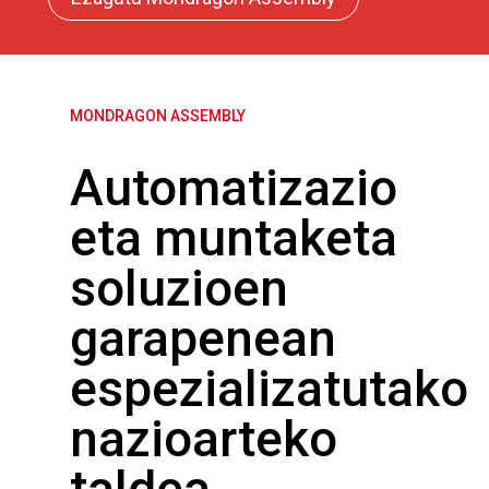
MONDRAGON ASSEMBLY
Automatizazio
eta muntaketa
soluzioen
garapenean
espezializatutako
nazioarteko