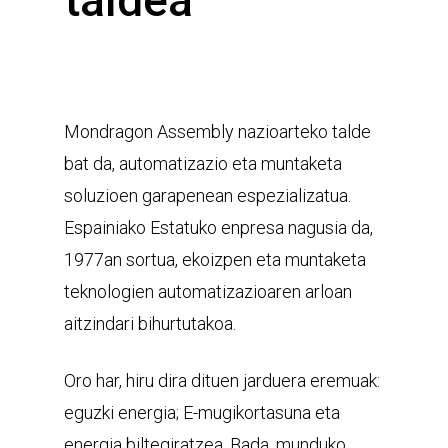
taldea
Mondragon Assembly nazioarteko talde
bat da, automatizazio eta muntaketa
soluzioen garapenean espezializatua.
Espainiako Estatuko enpresa nagusia da,
1977an sortua, ekoizpen eta muntaketa
teknologien automatizazioaren arloan
aitzindari bihurtutakoa.
Oro har, hiru dira dituen jarduera eremuak:
eguzki energia; E-mugikortasuna eta
energia biltegiratzea. Bada, munduko