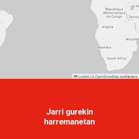
Leaflet
|
©
OpenStreetMap
contributors
Jarri
gurekin
harremanetan