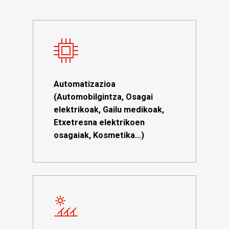
Automatizazioa
(Automobilgintza, Osagai
elektrikoak, Gailu medikoak,
Etxetresna elektrikoen
osagaiak, Kosmetika…)