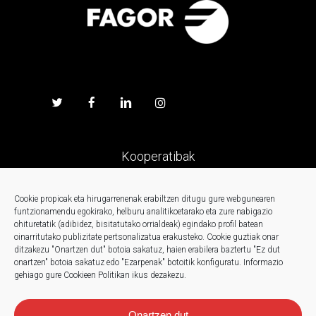
Kooperatibak
Prentsa
Cookie propioak eta hirugarrenenak erabiltzen ditugu gure webgunearen
funtzionamendu egokirako, helburu analitikoetarako eta zure nabigazio
ohituretatik (adibidez, bisitatutako orrialdeak) egindako profil batean
Kontaktua
oinarritutako publizitate pertsonalizatua erakusteko.
Cookie guztiak onar
ditzakezu "Onartzen dut" botoia sakatuz, haien erabilera baztertu "Ez dut
onartzen" botoia sakatuz edo "Ezarpenak" botoitik konfiguratu.
Informazio
Berriak
gehiago gure Cookieen Politikan ikus dezakezu.
Onartzen dut