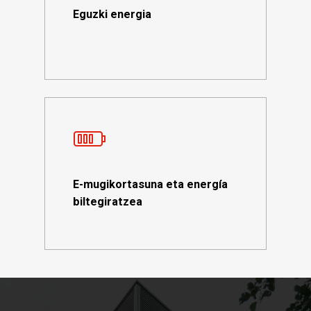
Eguzki energia
E-mugikortasuna eta energía
biltegiratzea