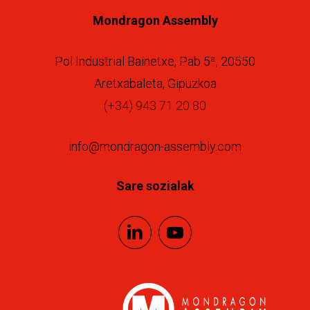
Mondragon Assembly
Pol Industrial Bainetxe, Pab 5ª, 20550
Aretxabaleta, Gipuzkoa
(+34) 943 71 20 80
info@mondragon-assembly.com
Sare sozialak