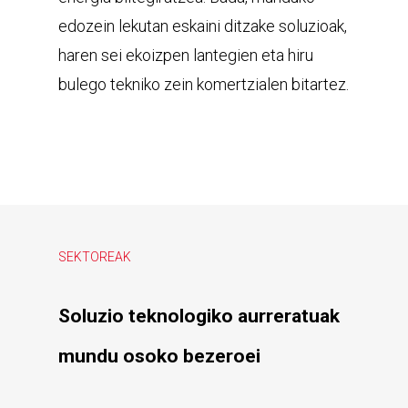
edozein lekutan eskaini ditzake soluzioak,
haren sei ekoizpen lantegien eta hiru
bulego tekniko zein komertzialen bitartez.
SEKTOREAK
Soluzio
teknologiko
aurreratuak
mundu
osoko
bezeroei