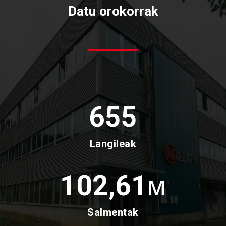
Datu
orokorrak
655
Langileak
102,61
M
Salmentak