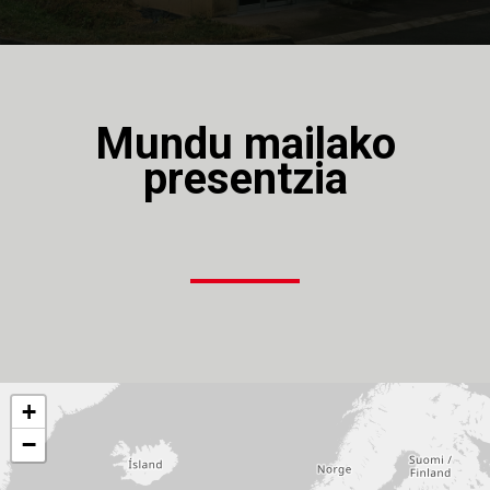
Mundu mailako
presentzia
+
−