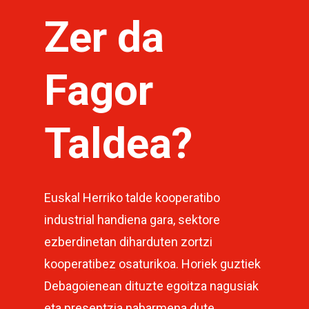
Zer da
Fagor
Taldea?
Euskal Herriko talde kooperatibo
industrial handiena gara, sektore
ezberdinetan diharduten zortzi
kooperatibez osaturikoa. Horiek guztiek
Debagoienean dituzte egoitza nagusiak
eta presentzia nabarmena dute