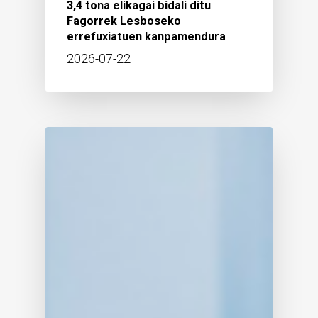
3,4 tona elikagai bidali ditu
Fagorrek Lesboseko
errefuxiatuen kanpamendura
2026-07-22