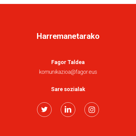
Harremanetarako
Fagor Taldea
komunikazioa@fagor.eus
Sare sozialak