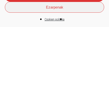
Ezarpenak
Cookien politika
FAGOR ELECTRONICA
Silizio Karburoaren alorreko
soluzioekin, erdieroaleen
merkatuko eskaintza indartu du
Fagor Electrónicak
2026-07-20