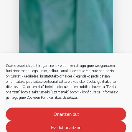
Cookie propioak eta hirugarrenenak erabiltzen ditugu gure webgunearen
funtzionamendu egokirako, helburu analitikoetarako eta zure nabigazio
ohituretatik (adibidez, bisitatutako orrialdeak) egindako profil batean
oinarritutako publizitate pertsonalizatua erakusteko.
Cookie guztiak onar
ditzakezu "Onartzen dut" botoia sakatuz, haien erabilera baztertu "Ez dut
onartzen" botoia sakatuz edo "Ezarpenak" botoitik konfiguratu.
Informazio
gehiago gure Cookieen Politikan ikus dezakezu.
Onartzen dut
Ez dut onartzen