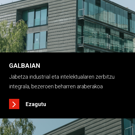
GALBAIAN
Jabetza industrial eta intelektualaren zerbitzu
integrala, bezeroen beharren araberakoa
Ezagutu