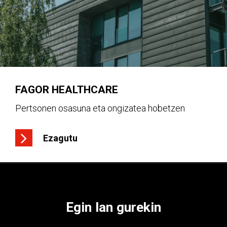
FAGOR HEALTHCARE
Pertsonen osasuna eta ongizatea hobetzen
Ezagutu
Egin
lan
gurekin