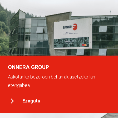
ONNERA GROUP
Askotariko bezeroen beharrak asetzeko lan
etengabea
Ezagutu