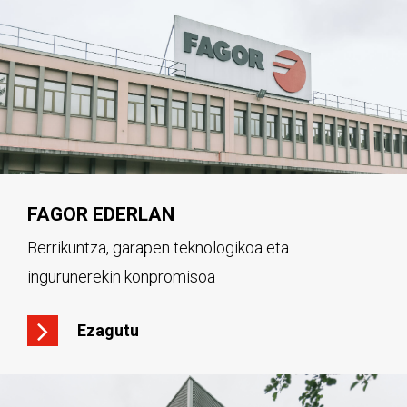
FAGOR EDERLAN
Berrikuntza, garapen teknologikoa eta
ingurunerekin konpromisoa
Ezagutu