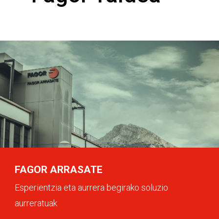
FAGOR ARRASATE
Esperientzia eta aurrera begirako soluzio
aurreratuak