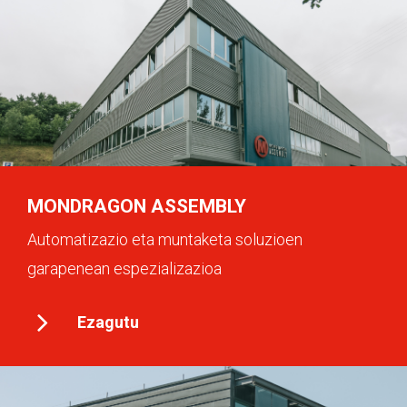
MONDRAGON ASSEMBLY
Automatizazio eta muntaketa soluzioen
garapenean espezializazioa
Ezagutu