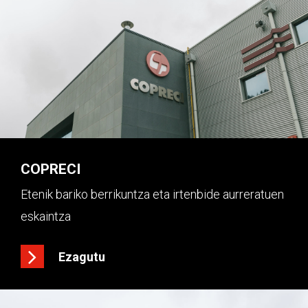
COPRECI
Etenik bariko berrikuntza eta irtenbide aurreratuen
eskaintza
Ezagutu