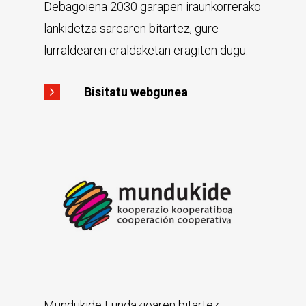
Debagoiena 2030 garapen iraunkorrerako
lankidetza sarearen bitartez, gure
lurraldearen eraldaketan eragiten dugu.
Bisitatu webgunea
Mundukide Fundazioaren bitartez,