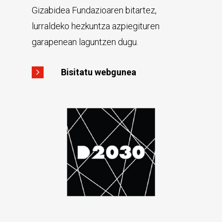
Gizabidea Fundazioaren bitartez,
lurraldeko hezkuntza azpiegituren
garapenean laguntzen dugu.
Bisitatu webgunea