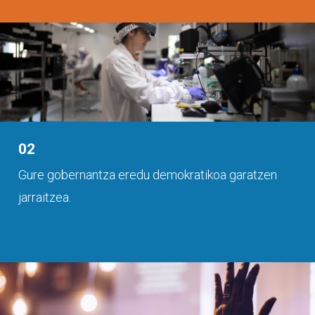
02
Gure gobernantza eredu demokratikoa garatzen
jarraitzea.