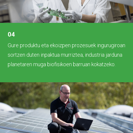
04
Gure produktu eta ekoizpen prozesuek ingurugiroan
sortzen duten inpaktua murriztea, industria jarduna
planetaren muga biofisikoen barruan kokatzeko.