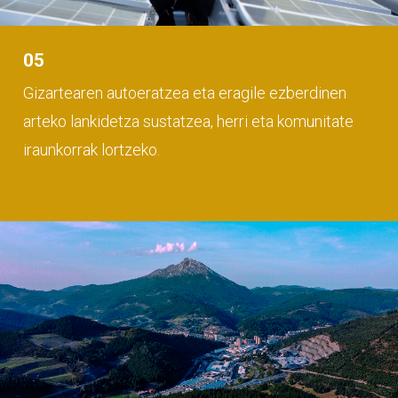
05
Gizartearen autoeratzea eta eragile ezberdinen
arteko lankidetza sustatzea, herri eta komunitate
iraunkorrak lortzeko.