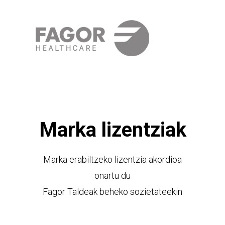
Marka lizentziak
Marka erabiltzeko lizentzia akordioa
onartu du
Fagor Taldeak beheko sozietateekin