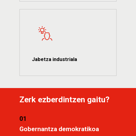
Jabetza industriala
Zerk
ezberdintzen
gaitu?
01
Gobernantza demokratikoa