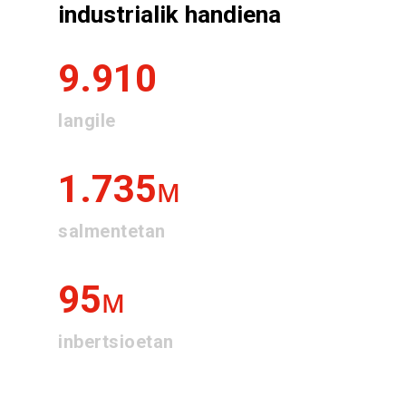
industrialik
handiena
9.910
langile
1.735
M
salmentetan
95
M
inbertsioetan