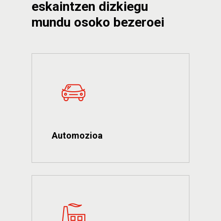
eskaintzen
dizkiegu
mundu
osoko
bezeroei
Automozioa