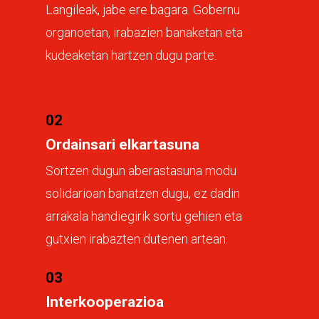
Langileak, jabe ere bagara. Gobernu
organoetan, irabazien banaketan eta
kudeaketan hartzen dugu parte.
02
Ordainsari elkartasuna
Sortzen dugun aberastasuna modu
solidarioan banatzen dugu, ez dadin
arrakala handiegirik sortu gehien eta
gutxien irabazten dutenen artean.
03
Interkooperazioa