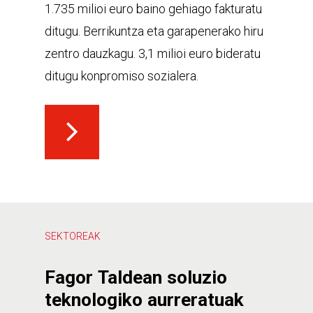
1.735 milioi euro baino gehiago fakturatu
ditugu. Berrikuntza eta garapenerako hiru
zentro dauzkagu. 3,1 milioi euro bideratu
ditugu konpromiso sozialera.
SEKTOREAK
Fagor
Taldean
soluzio
teknologiko
aurreratuak