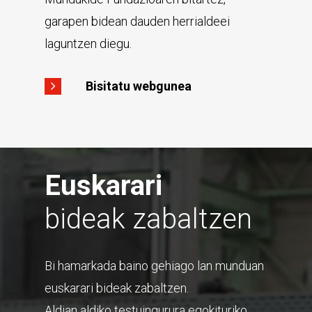
garapen bidean dauden herrialdeei
laguntzen diegu.
Bisitatu webgunea
Euskarari
bideak zabaltzen
Bi hamarkada baino gehiago lan munduan
euskarari bideak zabaltzen.
Aldian aldiko testuingurura egokituriko