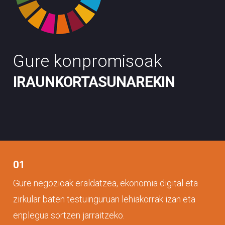
Gure konpromisoak
IRAUNKORTASUNAREKIN
01
Gure negozioak eraldatzea, ekonomia digital eta
zirkular baten testuinguruan lehiakorrak izan eta
enplegua sortzen jarraitzeko.