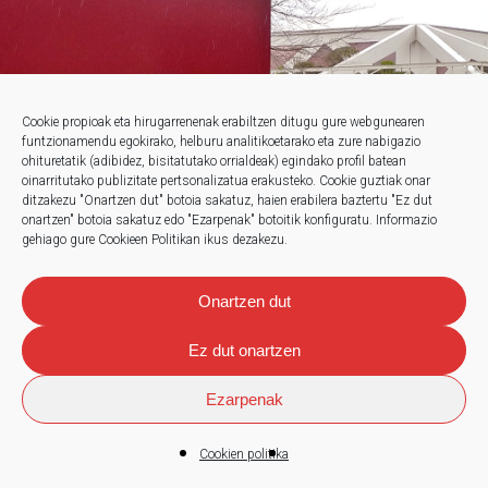
Cookie propioak eta hirugarrenenak erabiltzen ditugu gure webgunearen
funtzionamendu egokirako, helburu analitikoetarako eta zure nabigazio
ohituretatik (adibidez, bisitatutako orrialdeak) egindako profil batean
oinarritutako publizitate pertsonalizatua erakusteko.
Cookie guztiak onar
ditzakezu "Onartzen dut" botoia sakatuz, haien erabilera baztertu "Ez dut
onartzen" botoia sakatuz edo "Ezarpenak" botoitik konfiguratu.
Informazio
gehiago gure Cookieen Politikan ikus dezakezu.
Onartzen dut
Ez dut onartzen
Ezarpenak
Cookien politika