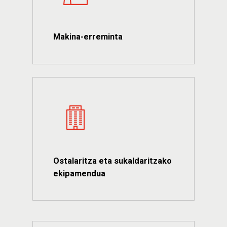
Makina-erreminta
Ostalaritza eta sukaldaritzako
ekipamendua