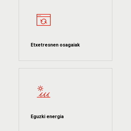
Etxetresnen osagaiak
Eguzki energia