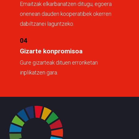
Emaitzak elkarbanatzen ditugu, egoera
onenean dauden kooperatibek okerren
dabiltzanei laguntzeko.
04
Gizarte konpromisoa
Gure gizarteak dituen erronketan
inplikatzen gara.