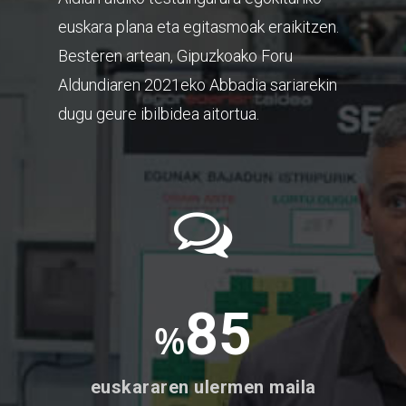
euskara plana eta egitasmoak eraikitzen.
Besteren artean, Gipuzkoako Foru
Aldundiaren 2021eko Abbadia sariarekin
dugu geure ibilbidea aitortua.
85
%
euskararen ulermen maila