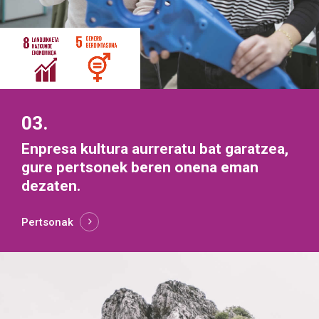
03.
Enpresa kultura aurreratu bat garatzea,
gure pertsonek beren onena eman
dezaten.
Pertsonak