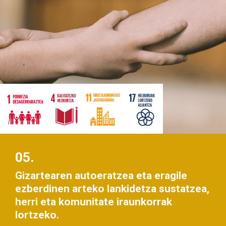
05.
Gizartearen autoeratzea eta eragile
ezberdinen arteko lankidetza sustatzea,
herri eta komunitate iraunkorrak
lortzeko.