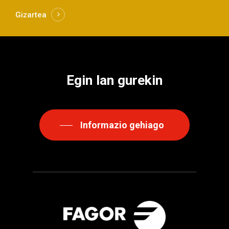
Gizartea
Egin
lan
gurekin
Informazio gehiago