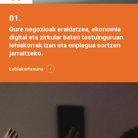
01.
Gure negozioak eraldatzea, ekonomia
digital eta zirkular baten testuinguruan
lehiakorrak izan eta enplegua sortzen
jarraitzeko.
Lehiakortasuna