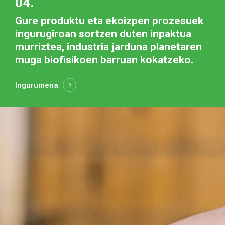
04.
Gure produktu eta ekoizpen prozesuek
ingurugiroan sortzen duten inpaktua
murriztea, industria jarduna planetaren
muga biofisikoen barruan kokatzeko.
Ingurumena