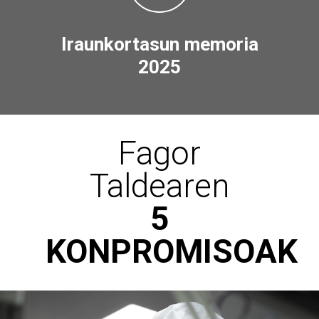
Iraunkortasun memoria
2025
Fagor
Taldearen
5
KONPROMISOAK