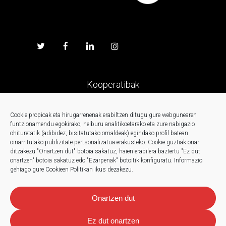
Kooperatibak
Prentsa
Cookie propioak eta hirugarrenenak erabiltzen ditugu gure webgunearen
funtzionamendu egokirako, helburu analitikoetarako eta zure nabigazio
ohituretatik (adibidez, bisitatutako orrialdeak) egindako profil batean
Kontaktua
oinarritutako publizitate pertsonalizatua erakusteko.
Cookie guztiak onar
ditzakezu "Onartzen dut" botoia sakatuz, haien erabilera baztertu "Ez dut
onartzen" botoia sakatuz edo "Ezarpenak" botoitik konfiguratu.
Informazio
Berriak
gehiago gure Cookieen Politikan ikus dezakezu.
Onartzen dut
Ez dut onartzen