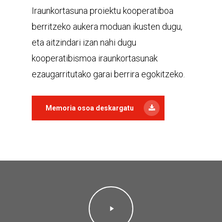
Iraunkortasuna proiektu kooperatiboa
berritzeko aukera moduan ikusten dugu,
eta aitzindari izan nahi dugu
kooperatibismoa iraunkortasunak
ezaugarritutako garai berrira egokitzeko.
Memoria osoa deskargatu
Play
Video