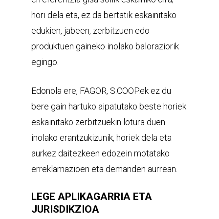
hori dela eta, ez da bertatik eskainitako
edukien, jabeen, zerbitzuen edo
produktuen gaineko inolako baloraziorik
egingo.
Edonola ere, FAGOR, S.COOP.ek ez du
bere gain hartuko aipatutako beste horiek
eskainitako zerbitzuekin lotura duen
inolako erantzukizunik, horiek dela eta
aurkez daitezkeen edozein motatako
erreklamazioen eta demanden aurrean.
LEGE APLIKAGARRIA ETA
JURISDIKZIOA