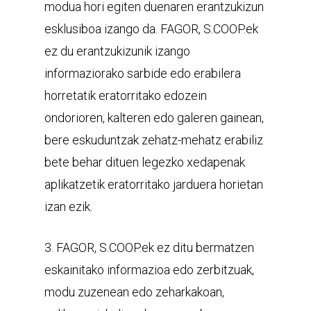
modua hori egiten duenaren erantzukizun
esklusiboa izango da. FAGOR, S.COOP.ek
ez du erantzukizunik izango
informaziorako sarbide edo erabilera
horretatik eratorritako edozein
ondorioren, kalteren edo galeren gainean,
bere eskuduntzak zehatz-mehatz erabiliz
bete behar dituen legezko xedapenak
aplikatzetik eratorritako jarduera horietan
izan ezik.
3. FAGOR, S.COOP.ek ez ditu bermatzen
eskainitako informazioa edo zerbitzuak,
modu zuzenean edo zeharkakoan,