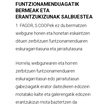
FUNTZIONAMENDUAGATIK
BERMEAK ETA
ERANTZUKIZUNAK SALBUESTEA
1. FAGOR, S.COOP.ek ez du bermatzen
webgune honen eta honetan eskaintzen
dituen zerbitzuen funtzionamenduaren
eskuragarritasuna eta jarraitutasuna.
Horrela, webgunearen eta horren
zerbitzuen funtzionamenduaren
eskuragarritasun edo jarraitutasun
gabeziagatik erator daitezkeen edozein
motatako kalte eta galerengatik edozein
erantzukizun mota baztertzen da.