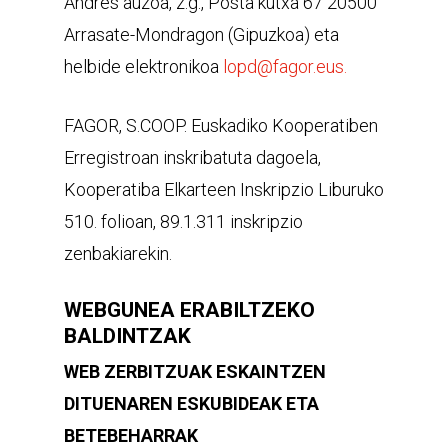
Andres auzoa, z.g., Posta kutxa 67 20500
Arrasate-Mondragon (Gipuzkoa) eta
helbide elektronikoa
lopd@fagor.eus.
FAGOR, S.COOP. Euskadiko Kooperatiben
Erregistroan inskribatuta dagoela,
Kooperatiba Elkarteen Inskripzio Liburuko
510. folioan, 89.1.311 inskripzio
zenbakiarekin.
WEBGUNEA ERABILTZEKO
BALDINTZAK
WEB ZERBITZUAK ESKAINTZEN
DITUENAREN ESKUBIDEAK ETA
BETEBEHARRAK