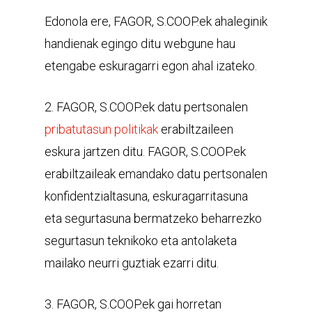
Edonola ere, FAGOR, S.COOP.ek ahaleginik
handienak egingo ditu webgune hau
etengabe eskuragarri egon ahal izateko.
2. FAGOR, S.COOP.ek datu pertsonalen
pribatutasun politikak
erabiltzaileen
eskura jartzen ditu. FAGOR, S.COOP.ek
erabiltzaileak emandako datu pertsonalen
konfidentzialtasuna, eskuragarritasuna
eta segurtasuna bermatzeko beharrezko
segurtasun teknikoko eta antolaketa
mailako neurri guztiak ezarri ditu.
3. FAGOR, S.COOP.ek gai horretan