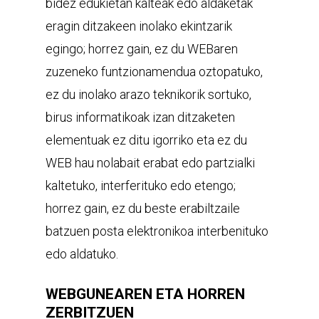
bidez edukietan kalteak edo aldaketak
eragin ditzakeen inolako ekintzarik
egingo; horrez gain, ez du WEBaren
zuzeneko funtzionamendua oztopatuko,
ez du inolako arazo teknikorik sortuko,
birus informatikoak izan ditzaketen
elementuak ez ditu igorriko eta ez du
WEB hau nolabait erabat edo partzialki
kaltetuko, interferituko edo etengo;
horrez gain, ez du beste erabiltzaile
batzuen posta elektronikoa interbenituko
edo aldatuko.
WEBGUNEAREN ETA HORREN
ZERBITZUEN