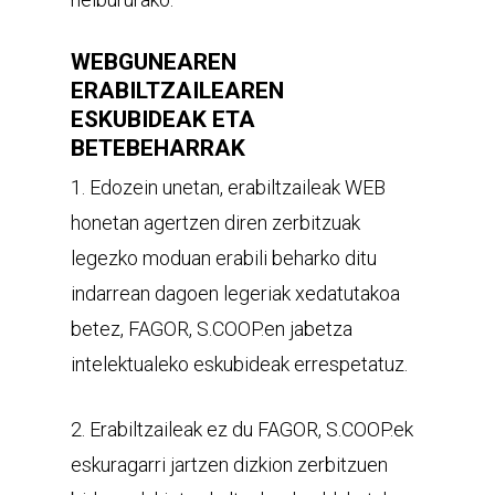
WEBGUNEAREN
ERABILTZAILEAREN
ESKUBIDEAK ETA
BETEBEHARRAK
1. Edozein unetan, erabiltzaileak WEB
honetan agertzen diren zerbitzuak
legezko moduan erabili beharko ditu
indarrean dagoen legeriak xedatutakoa
betez, FAGOR, S.COOP.en jabetza
intelektualeko eskubideak errespetatuz.
2. Erabiltzaileak ez du FAGOR, S.COOP.ek
eskuragarri jartzen dizkion zerbitzuen