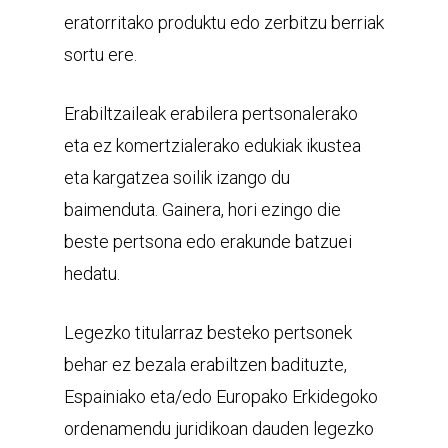
eratorritako produktu edo zerbitzu berriak
sortu ere.
Erabiltzaileak erabilera pertsonalerako
eta ez komertzialerako edukiak ikustea
eta kargatzea soilik izango du
baimenduta. Gainera, hori ezingo die
beste pertsona edo erakunde batzuei
hedatu.
Legezko titularraz besteko pertsonek
behar ez bezala erabiltzen badituzte,
Espainiako eta/edo Europako Erkidegoko
ordenamendu juridikoan dauden legezko