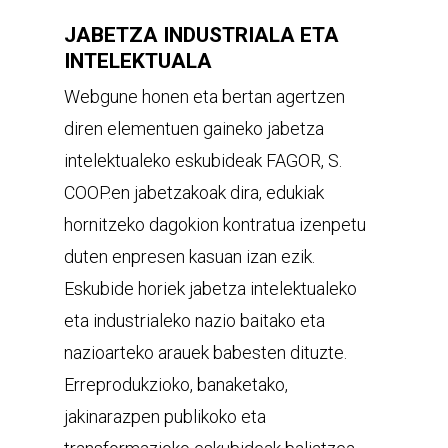
JABETZA INDUSTRIALA ETA
INTELEKTUALA
Webgune honen eta bertan agertzen
diren elementuen gaineko jabetza
intelektualeko eskubideak FAGOR, S.
COOP.en jabetzakoak dira, edukiak
hornitzeko dagokion kontratua izenpetu
duten enpresen kasuan izan ezik.
Eskubide horiek jabetza intelektualeko
eta industrialeko nazio baitako eta
nazioarteko arauek babesten dituzte.
Erreprodukzioko, banaketako,
jakinarazpen publikoko eta