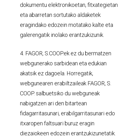
dokumentu elektronikoetan, fitxategietan
eta abarretan sortutako aldaketek
eragindako edozein motatako kalte eta
galerengatik inolako erantzukizunik.
4. FAGOR, S.COOP.ek ez du bermatzen
webgunerako sarbidean eta edukian
akatsik ez dagoela. Horregatik,
webgunearen erabiltzaileak FAGOR, S.
COOP. salbuetsiko du webguneak
nabigatzen ari den bitartean
fidagarritasunari, erabilgarritasunari edo
itxaropen faltsuari buruz eragin
diezaiokeen edozein erantzukizunetatik.