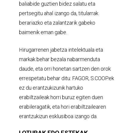
baliabide guztien bidez salatu eta
pertsegitu ahal izango da, titularrak
berariazko eta zalantzarik gabeko
baimenik eman gabe.
Hirugarrenen jabetza intelektuala eta
markak behar bezala nabarmenduta
daude, eta orri honetan sartzen den orok
errespetatu behar ditu: FAGOR, S.COOP.ek
ez du erantzukizunik hartuko
erabiltzaileak horri buruz egiten duen
erabileragatik, eta hori erabiltzailearen
erantzukizun esklusiboa izango da.