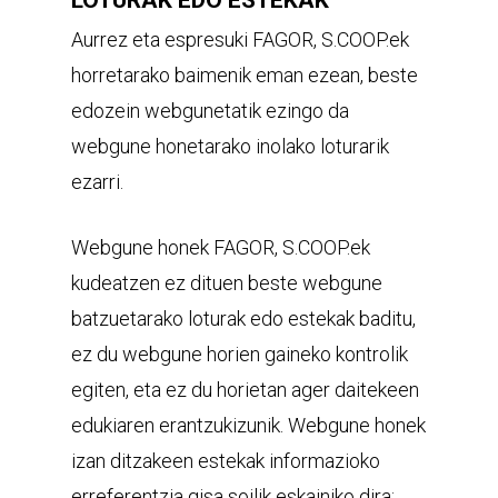
LOTURAK EDO ESTEKAK
Aurrez eta espresuki FAGOR, S.COOP.ek
horretarako baimenik eman ezean, beste
edozein webgunetatik ezingo da
webgune honetarako inolako loturarik
ezarri.
Webgune honek FAGOR, S.COOP.ek
kudeatzen ez dituen beste webgune
batzuetarako loturak edo estekak baditu,
ez du webgune horien gaineko kontrolik
egiten, eta ez du horietan ager daitekeen
edukiaren erantzukizunik. Webgune honek
izan ditzakeen estekak informazioko
erreferentzia gisa soilik eskainiko dira;