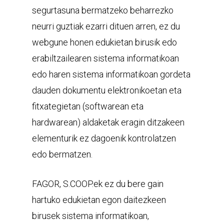
segurtasuna bermatzeko beharrezko
neurri guztiak ezarri dituen arren, ez du
webgune honen edukietan birusik edo
erabiltzailearen sistema informatikoan
edo haren sistema informatikoan gordeta
dauden dokumentu elektronikoetan eta
fitxategietan (softwarean eta
hardwarean) aldaketak eragin ditzakeen
elementurik ez dagoenik kontrolatzen
edo bermatzen.
FAGOR, S.COOP.ek ez du bere gain
hartuko edukietan egon daitezkeen
birusek sistema informatikoan,