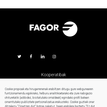
Kooperatibak
Prentsa
Cookie propioak eta hirugarrenenak erabiltzen ditugu gure webgunearen
funtzionamendu egokirako, helburu analitikoetarako eta zure nabigazio
ohituretatik (adibidez, bisitatutako orrialdeak) egindako profil batean
Kontaktua
oinarritutako publizitate pertsonalizatua erakusteko.
Cookie guztiak onar
ditzakezu "Onartzen dut" botoia sakatuz, haien erabilera baztertu "Ez dut