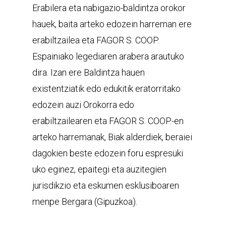
Erabilera eta nabigazio-baldintza orokor
hauek, baita arteko edozein harreman ere
erabiltzailea eta FAGOR S. COOP.
Espainiako legediaren arabera arautuko
dira.
Izan ere
Baldintza hauen
existentziatik edo edukitik eratorritako
edozein auzi
Orokorra edo
erabiltzailearen eta FAGOR S. COOP.-en
arteko harremanak, Biak
alderdiek, beraiei
dagokien beste edozein foru espresuki
uko eginez,
epaitegi eta auzitegien
jurisdikzio eta eskumen esklusiboaren
menpe
Bergara (Gipuzkoa).