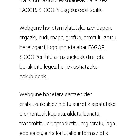
transformazioko eskubideak baliatzea
FAGOR, S. COOP.i dagokio soil-soilik.
Webgune honetan islatutako izendapen,
argazki, irudi, mapa, grafiko, errotulu, zeinu
bereizgarri, logotipo eta abar FAGOR,
S.COOP.en titulartasunekoak dira, eta
berak ditu legez horiek ustiatzeko
eskubideak.
Webgune honetara sartzen den
erabiltzaileak ezin ditu aurretik aipatutako
elementuak kopiatu, aldatu, banatu,
transmititu, erreproduzitu, argitaratu, laga
edo saldu, ezta lortutako informaziotik