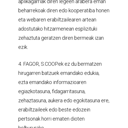
aplikagarriak diren legeen arabera eman
beharrekoak diren edo kooperatiba honen
eta webaren erabiltzailearen artean
adostutako hitzarmenean esplizituki
zehaztuta geratzen diren bermeak izan
ezik.
4. FAGOR, S.COOP.ek ez du bermatzen
hirugarren batzuek emandako edukia,
ezta emandako informazioaren
egiazkotasuna, fidagarritasuna,
zehaztasuna, aukera edo egokitasuna ere,
erabiltzaileek edo beste edozein
pertsonak horri ematen dioten
helbururako.