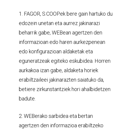
1. FAGOR, S.COOP.ek bere gain hartuko du
edozein unetan eta aurrez jakinarazi
beharrik gabe, WEBean agertzen den
informazioan edo haren aurkezpenean
edo konfigurazioan aldaketak eta
eguneratzeak egiteko eskubidea. Horren
aurkakoa izan gabe, aldaketa horiek
erabiltzaileei jakinarazten saiatuko da,
betiere zirkunstantziek hori ahalbidetzen
badute.
2. WEBerako sarbidea eta bertan
agertzen den informazioa erabiltzeko