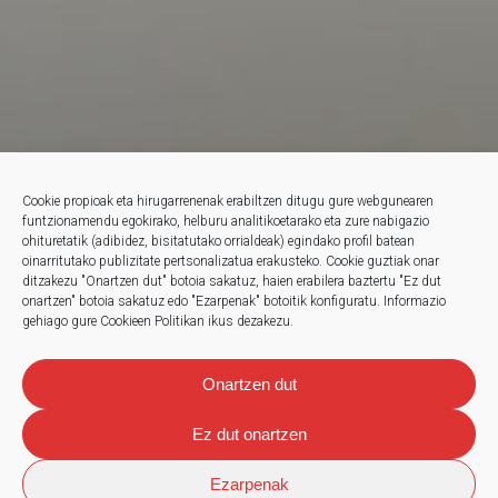
Cookie propioak eta hirugarrenenak erabiltzen ditugu gure webgunearen
funtzionamendu egokirako, helburu analitikoetarako eta zure nabigazio
ohituretatik (adibidez, bisitatutako orrialdeak) egindako profil batean
oinarritutako publizitate pertsonalizatua erakusteko.
Cookie guztiak onar
ditzakezu "Onartzen dut" botoia sakatuz, haien erabilera baztertu "Ez dut
onartzen" botoia sakatuz edo "Ezarpenak" botoitik konfiguratu.
Informazio
gehiago gure Cookieen Politikan ikus dezakezu.
Onartzen dut
Ez dut onartzen
Ezarpenak