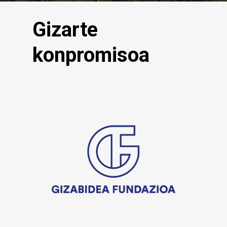
Gizarte
konpromisoa