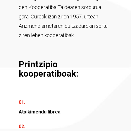
den Kooperatiba Taldearen sorburua
gara. Gureak izan ziren 1957. urtean
Arizmendiarrietaren bultzadarekin sortu
ziren lehen kooperatibak.
Printzipio
kooperatiboak:
01.
Atxikimendu librea
02.