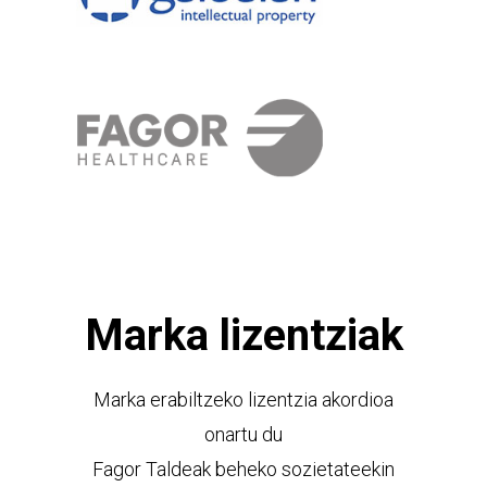
Marka lizentziak
Marka erabiltzeko lizentzia akordioa
onartu du
Fagor Taldeak beheko sozietateekin