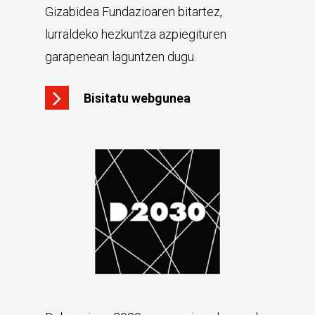
Gizabidea Fundazioaren bitartez,
lurraldeko hezkuntza azpiegituren
garapenean laguntzen dugu.
Bisitatu webgunea