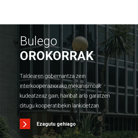
Bulego
OROKORRAK
Taldearen gobernantza zein
interkooperaziorako mekanismoak
kudeatzeaz gain, hainbat arlo garatzen
ditugu kooperatibekin lankidetzan.
Ezagutu gehiago