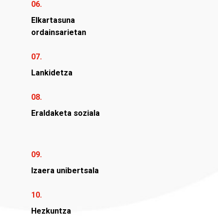
06.
Elkartasuna
ordainsarietan
07.
Lankidetza
08.
Eraldaketa soziala
09.
Izaera unibertsala
10.
Hezkuntza