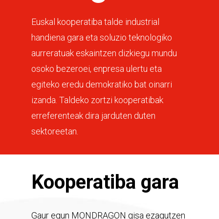
Euskal kooperatiba talde industrial
handiena gara eta soluzio teknologiko
aurreratuak eskaintzen dizkiegu mundu
osoko bezeroei, enpresa ulertu eta
egiteko eredu demokratiko bat oinarri
izanda. Taldeko zortzi kooperatibak
erreferenteak dira jarduten duten
sektoreetan.
Kooperatiba gara
Gaur egun MONDRAGON gisa ezagutzen