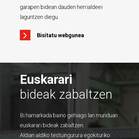
garapen bidean dauden herrialdeei
laguntzen diegu.
Bisitatu webgunea
Euskarari
bideak zabaltzen
Bi hamarkada baino gehiago lan munduan
euskarari bideak zabaltzen.
Aldian aldiko testuingurura egokituriko