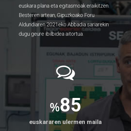
euskara plana eta egitasmoak eraikitzen.
Besteren artean, Gipuzkoako Foru
Aldundiaren 2021eko Abbadia sariarekin
dugu geure ibilbidea aitortua.
85
%
euskararen ulermen maila