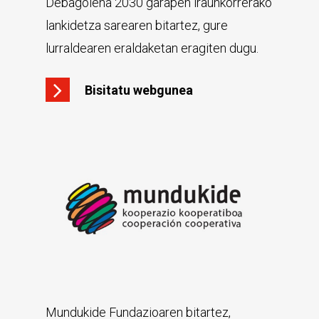
Debagoiena 2030 garapen iraunkorrerako
lankidetza sarearen bitartez, gure
lurraldearen eraldaketan eragiten dugu.
Bisitatu webgunea
Mundukide Fundazioaren bitartez,