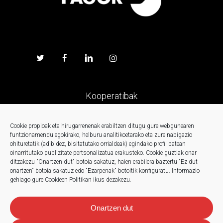
Kooperatibak
Prentsa
Cookie propioak eta hirugarrenenak erabiltzen ditugu gure webgunearen
funtzionamendu egokirako, helburu analitikoetarako eta zure nabigazio
ohituretatik (adibidez, bisitatutako orrialdeak) egindako profil batean
Kontaktua
oinarritutako publizitate pertsonalizatua erakusteko.
Cookie guztiak onar
ditzakezu "Onartzen dut" botoia sakatuz, haien erabilera baztertu "Ez dut
onartzen" botoia sakatuz edo "Ezarpenak" botoitik konfiguratu.
Informazio
Berriak
gehiago gure Cookieen Politikan ikus dezakezu.
Onartzen dut