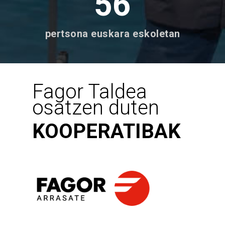
56
pertsona euskara eskoletan
Fagor Taldea
osatzen duten
KOOPERATIBAK