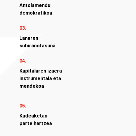
Antolamendu
demokratikoa
03.
Lanaren
subiranotasuna
04.
Kapitalaren izaera
instrumentala eta
mendekoa
05.
Kudeaketan
parte hartzea