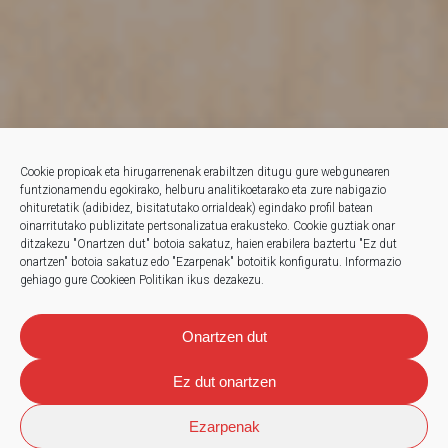
Cookie propioak eta hirugarrenenak erabiltzen ditugu gure webgunearen
funtzionamendu egokirako, helburu analitikoetarako eta zure nabigazio
ohituretatik (adibidez, bisitatutako orrialdeak) egindako profil batean
oinarritutako publizitate pertsonalizatua erakusteko.
Cookie guztiak onar
ditzakezu "Onartzen dut" botoia sakatuz, haien erabilera baztertu "Ez dut
onartzen" botoia sakatuz edo "Ezarpenak" botoitik konfiguratu.
Informazio
gehiago gure Cookieen Politikan ikus dezakezu.
Onartzen dut
Ez dut onartzen
Ezarpenak