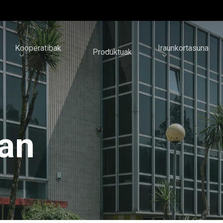
Kooperatibak
Iraunkortasuna
Produktuak
lan