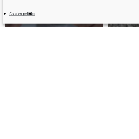
Cookien politika
Fagor Ede
Hond
hond
Fagor Ederlan
Berrikuntza eta
erabi
iraunkortasuna
bide