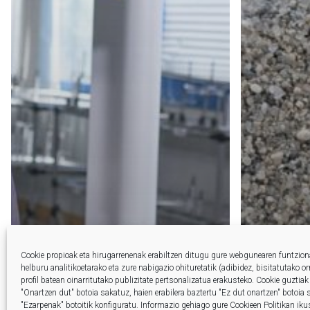
Cookie propioak eta hirugarrenenak erabiltzen ditugu gure webgunearen funtzio
helburu analitikoetarako eta zure nabigazio ohituretatik (adibidez, bisitatutako o
profil batean oinarritutako publizitate pertsonalizatua erakusteko.
Cookie guztiak
"Onartzen dut" botoia sakatuz, haien erabilera baztertu "Ez dut onartzen" botoia
"Ezarpenak" botoitik konfiguratu.
Informazio gehiago gure Cookieen Politikan iku