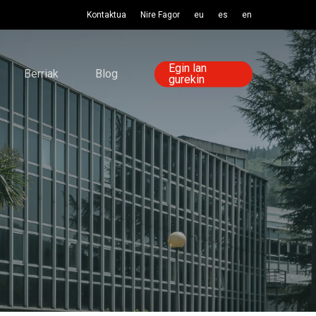
Kontaktua
Nire Fagor
eu
es
en
Egin lan
Berriak
Blog
gurekin