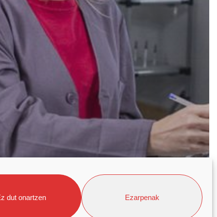
z dut onartzen
Ezarpenak