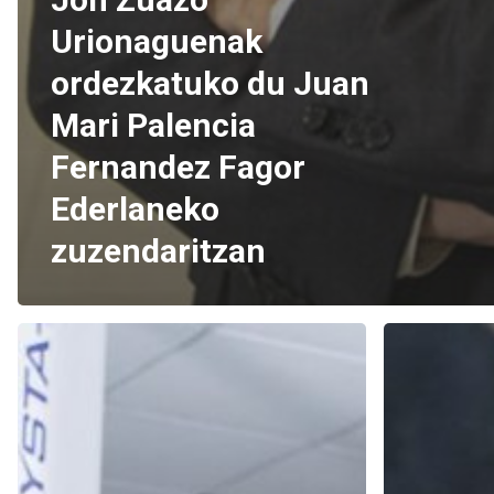
Urionaguenak
ordezkatuko du Juan
Mari Palencia
Fernandez Fagor
Ederlaneko
zuzendaritzan