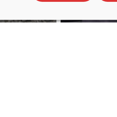
rlan
ar-
Fagor Ederlan
akinen
Iraunkortasu
lerarako
automozioar
ak aztertzen
sektorean ger