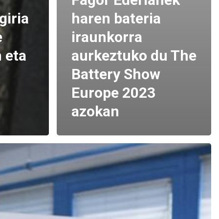
giria
haren bateria
e
iraunkorra
 eta
aurkeztuko du The
Battery Show
Europe 2023
azokan