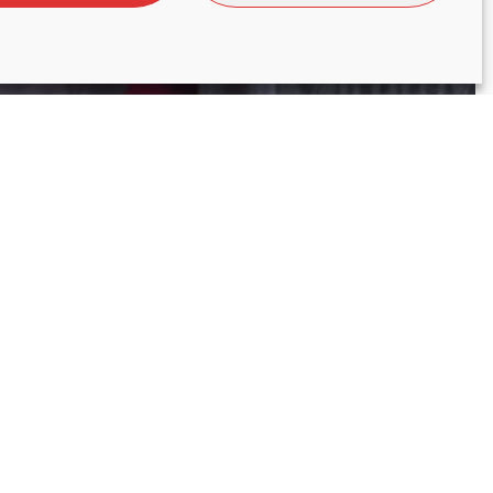
na,
en
o eta