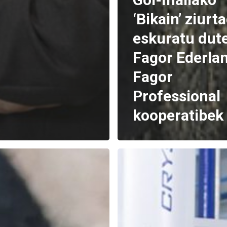
‘Bikain’ ziurta
eskuratu dut
Fagor Ederlan
Fagor
Professional
kooperatibek