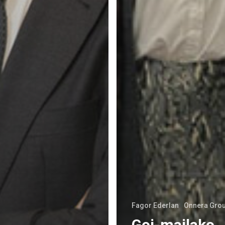
Fagor Ederlan
Onnera Gro
Goi-mailako