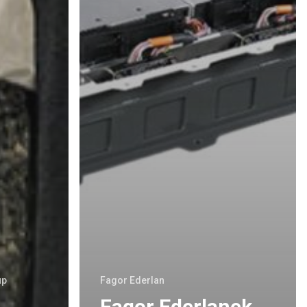
up
Fagor Ederlan
Fagor Ederlanek