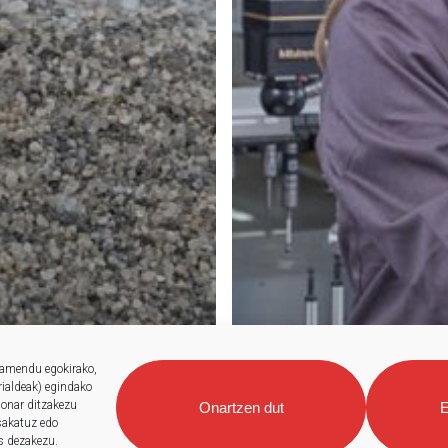
namendu egokirako,
rrialdeak) egindako
 onar ditzakezu
Onartzen dut
E
 sakatuz edo
s dezakezu.