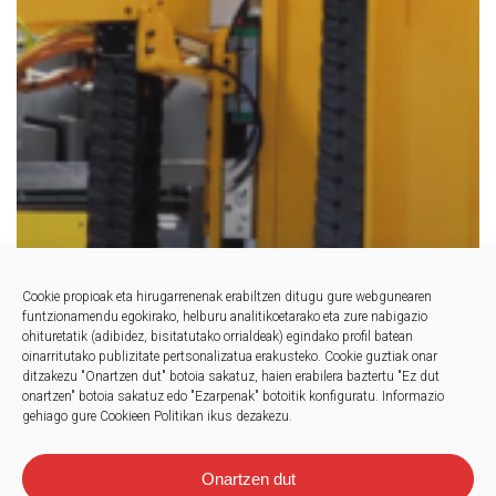
Cookie propioak eta hirugarrenenak erabiltzen ditugu gure webgunearen
funtzionamendu egokirako, helburu analitikoetarako eta zure nabigazio
ohituretatik (adibidez, bisitatutako orrialdeak) egindako profil batean
oinarritutako publizitate pertsonalizatua erakusteko.
Cookie guztiak onar
ditzakezu "Onartzen dut" botoia sakatuz, haien erabilera baztertu "Ez dut
onartzen" botoia sakatuz edo "Ezarpenak" botoitik konfiguratu.
Informazio
gehiago gure Cookieen Politikan ikus dezakezu.
Onartzen dut