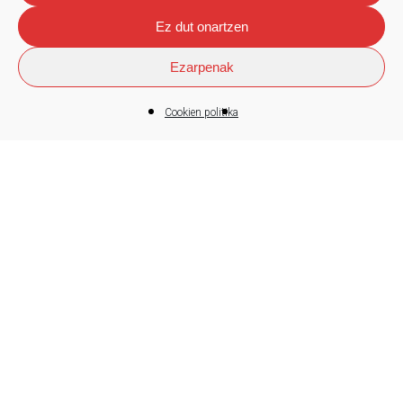
Ez dut onartzen
Ezarpenak
Cookien politika
Fagor Arrasate
Fagor Arrasateren eta Butech
Blissen lankidetza estrategikoa,
bobina prozesatzeko soluzioen
eskaintza sendotzeko