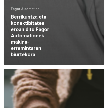
Fagor Automation
Berrikuntza eta
konektibitatea
eroan ditu Fagor
Automationek
makina-
erremintaren
biurtekora