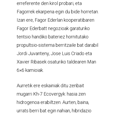
erreferente den kirol probari, eta
Fagorrek ekarpena egin du bide horretan.
Izan ere, Fagor Ederlan kooperatibaren
Fagor Ederbatt negozioak garaturiko
tentsio handiko bateriez hornitutako
propultsio-sistema berritzaile bat darabil
Jordi Juvanteny, Jose Luis Criado eta
Xavier Ribasek osaturiko taldearen Man
6×6 kamioiak.
Aurretik ere eskainiak ditu zenbait
mugarri Kh-7 Ecovergyk: hasia zen
hidrogenoa erabiltzen. Aurten, baina,
urrats berri bat egin nahian, hibridazio