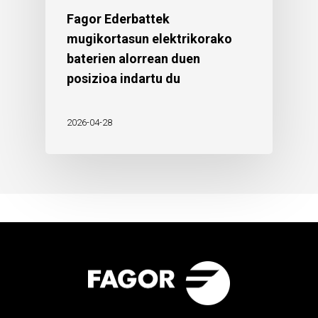
Fagor Ederbattek
mugikortasun elektrikorako
baterien alorrean duen
posizioa indartu du
2026-04-28