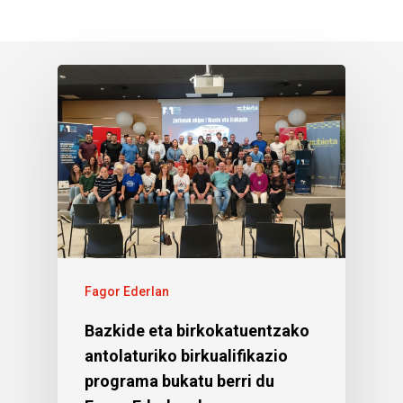
Fagor Ederlan
Bazkide eta birkokatuentzako
antolaturiko birkualifikazio
programa bukatu berri du