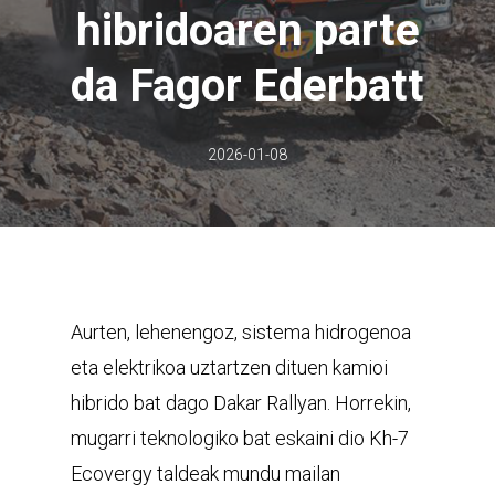
hibridoaren parte
da Fagor Ederbatt
2026-01-08
Aurten, lehenengoz, sistema hidrogenoa
eta elektrikoa uztartzen dituen kamioi
hibrido bat dago Dakar Rallyan. Horrekin,
mugarri teknologiko bat eskaini dio Kh-7
Ecovergy taldeak mundu mailan