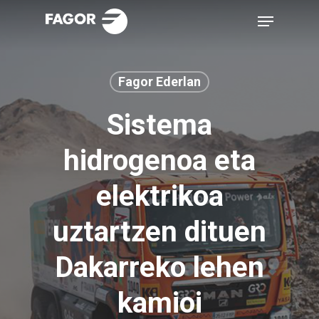
Skip
Menu
to
main
content
Fagor Ederlan
Sistema
hidrogenoa eta
elektrikoa
uztartzen dituen
Dakarreko lehen
kamioi