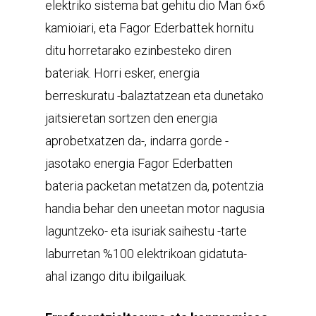
elektriko sistema bat gehitu dio Man 6×6
kamioiari, eta Fagor Ederbattek hornitu
ditu horretarako ezinbesteko diren
bateriak. Horri esker, energia
berreskuratu -balaztatzean eta dunetako
jaitsieretan sortzen den energia
aprobetxatzen da-, indarra gorde -
jasotako energia Fagor Ederbatten
bateria packetan metatzen da, potentzia
handia behar den uneetan motor nagusia
laguntzeko- eta isuriak saihestu -tarte
laburretan %100 elektrikoan gidatuta-
ahal izango ditu ibilgailuak.