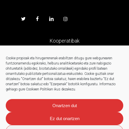
Kooperatibak
Prentsa
Cookie propioak eta hirugarrenenak erabiltzen ditugu gure webgunearen
funtzionamendu egokirako, helburu analitikoetarako eta zure nabigazio
ohituretatik (adibidez, bisitatutako orrialdeak) egindako profil batean
Kontaktua
oinarritutako publizitate pertsonalizatua erakusteko.
Cookie guztiak onar
ditzakezu "Onartzen dut" botoia sakatuz, haien erabilera baztertu "Ez dut
onartzen" botoia sakatuz edo "Ezarpenak" botoitik konfiguratu.
Informazio
Berriak
gehiago gure Cookieen Politikan ikus dezakezu.
Onartzen dut
Ez dut onartzen