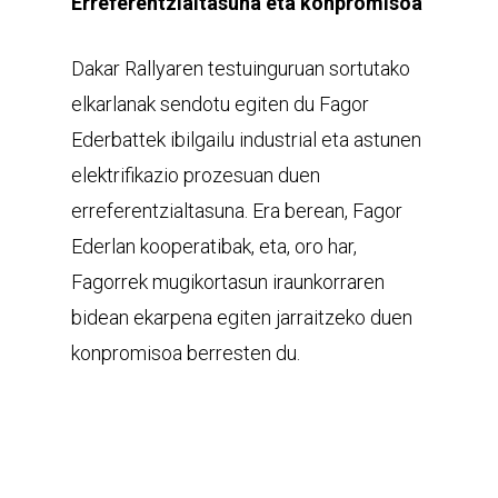
Erreferentzialtasuna eta konpromisoa
Dakar Rallyaren testuinguruan sortutako
elkarlanak sendotu egiten du Fagor
Ederbattek ibilgailu industrial eta astunen
elektrifikazio prozesuan duen
erreferentzialtasuna. Era berean, Fagor
Ederlan kooperatibak, eta, oro har,
Fagorrek mugikortasun iraunkorraren
bidean ekarpena egiten jarraitzeko duen
konpromisoa berresten du.