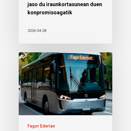
jaso du iraunkortasunean duen
konpromisoagatik
2026-04-28
Fagor Ederlan