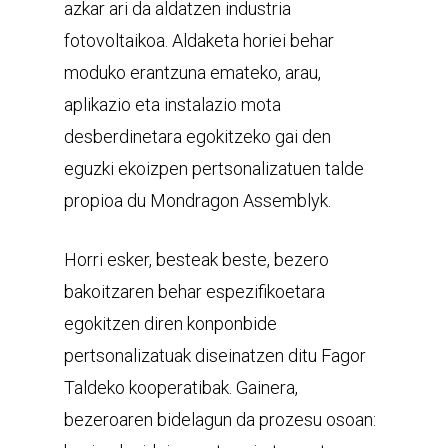
azkar ari da aldatzen industria
fotovoltaikoa. Aldaketa horiei behar
moduko erantzuna emateko, arau,
aplikazio eta instalazio mota
desberdinetara egokitzeko gai den
eguzki ekoizpen pertsonalizatuen talde
propioa du Mondragon Assemblyk.
Horri esker, besteak beste, bezero
bakoitzaren behar espezifikoetara
egokitzen diren konponbide
pertsonalizatuak diseinatzen ditu Fagor
Taldeko kooperatibak. Gainera,
bezeroaren bidelagun da prozesu osoan: