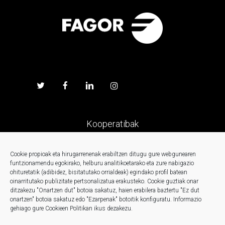
Kooperatibak
Prentsa
Cookie propioak eta hirugarrenenak erabiltzen ditugu gure webgunearen
funtzionamendu egokirako, helburu analitikoetarako eta zure nabigazio
ohituretatik (adibidez, bisitatutako orrialdeak) egindako profil batean
Kontaktua
oinarritutako publizitate pertsonalizatua erakusteko.
Cookie guztiak onar
ditzakezu "Onartzen dut" botoia sakatuz, haien erabilera baztertu "Ez dut
onartzen" botoia sakatuz edo "Ezarpenak" botoitik konfiguratu.
Informazio
Berriak
gehiago gure Cookieen Politikan ikus dezakezu.