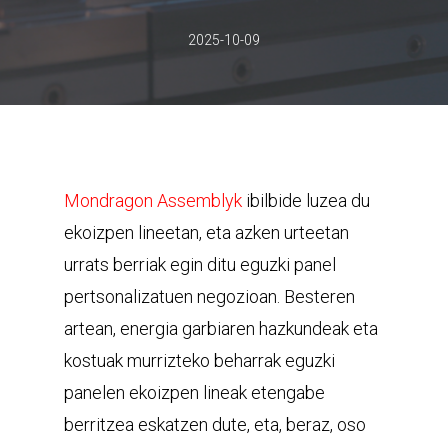
2025-10-09
Mondragon Assemblyk
ibilbide luzea du
ekoizpen lineetan, eta azken urteetan
urrats berriak egin ditu eguzki panel
pertsonalizatuen negozioan. Besteren
artean, energia garbiaren hazkundeak eta
kostuak murrizteko beharrak eguzki
panelen ekoizpen lineak etengabe
berritzea eskatzen dute, eta, beraz, oso