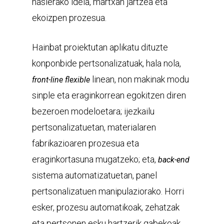
hasierako ideia, martxan jartzea eta
ekoizpen prozesua.
Hainbat proiektutan aplikatu dituzte
konponbide pertsonalizatuak, hala nola,
linean, non makinak modu
front-line flexible
sinple eta eraginkorrean egokitzen diren
bezeroen modeloetara; ijezkailu
pertsonalizatuetan, materialaren
fabrikazioaren prozesua eta
eraginkortasuna mugatzeko; eta,
back-end
sistema automatizatuetan, panel
pertsonalizatuen manipulaziorako. Horri
esker, prozesu automatikoak, zehatzak
eta pertsonen esku hartzerik gabekoak