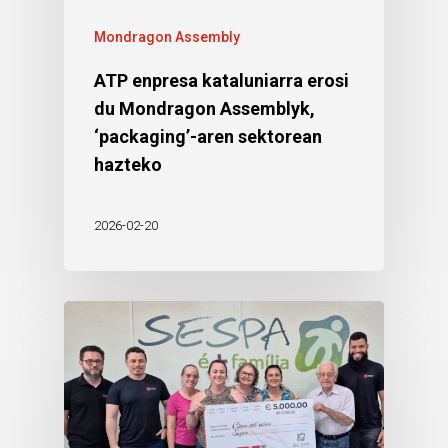
Mondragon Assembly
ATP enpresa kataluniarra erosi
du Mondragon Assemblyk,
‘packaging’-aren sektorean
hazteko
2026-02-20