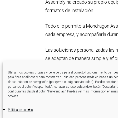
Assembly ha creado su propio equip
formatos de instalación.
Todo ello permite a Mondragon Ass
cada empresa, y acompañarla durante
Las soluciones personalizadas las h
se adaptan de manera simple y efici
eficacia de la fabricación sea limi
Utilizamos cookies propias y de terceros para el correcto funcionamiento de nue
Gracias a esto, todo se hace de for
para fines analíticos y para mostrarte publicidad personalizada en base a un perfi
de tus hábitos de navegación (por ejemplo, páginas visitadas). Puedes aceptar 
pulsando el botón “Aceptar todo”, rechazar su uso pulsando el botón “Descartar 
configurarlas desde el botón “Preferencias”. Puedes ver más información en nuest
cookies.
Política de cookies