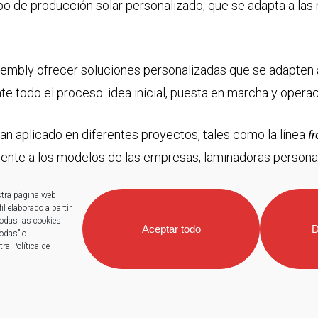
o de producción solar personalizado, que se adapta a las 
embly ofrecer soluciones personalizadas que se adapten 
 todo el proceso: idea inicial, puesta en marcha y operaci
an aplicado en diferentes proyectos, tales como la línea
fr
ente a los modelos de las empresas; laminadoras personal
tada; y, sistemas automatizados de
, para la manipul
back-end
stra página web,
ma automática, con precisión y sin intervención manual.
l elaborado a partir
todas las cookies
Aceptar todo
D
todas” o
ra Política de