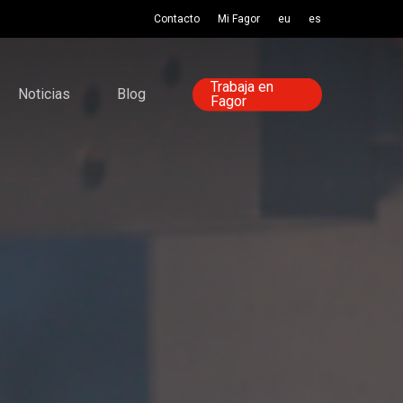
Contacto
Mi Fagor
eu
es
Trabaja en
Noticias
Blog
Fagor