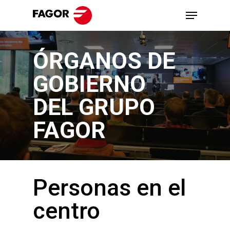
Skip
Menu
to
main
ÓRGANOS DE
content
GOBIERNO
DEL GRUPO
FAGOR
Personas en el
centro