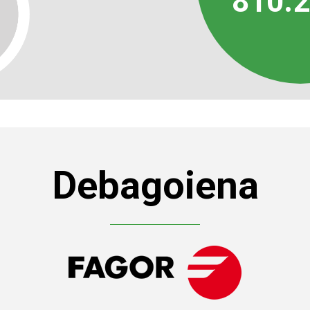
810.
Debagoiena