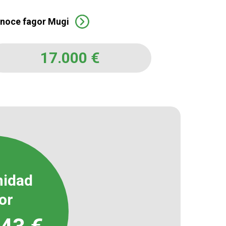
noce fagor Mugi
17.000
€
idad
or