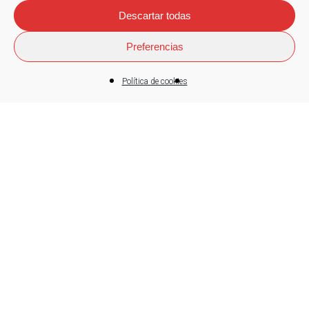
Descartar todas
Preferencias
Política de cookies
¿Qué es
Fagor
Herrigintza?
A través del programa de cooperación
Fagor Herrigintza, apoyamos y
colaboramos con iniciativas surgidas de
la sociedad vasca, impulsando proyectos