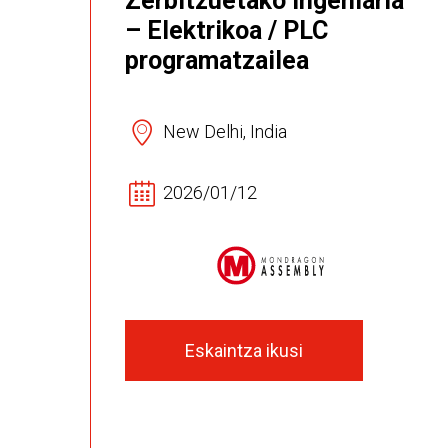
Zerbitzuetako ingeniaria
– Elektrikoa / PLC
programatzailea
New Delhi, India
2026/01/12
Eskaintza ikusi