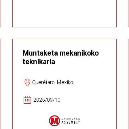
Muntaketa mekanikoko
teknikaria
Querétaro, Mexiko
2025/09/10