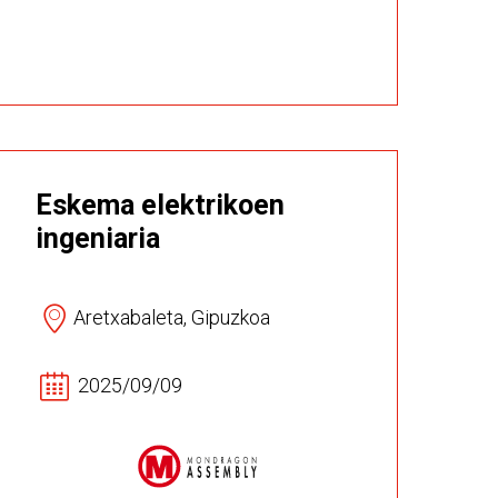
Eskema elektrikoen
ingeniaria
Aretxabaleta, Gipuzkoa
2025/09/09