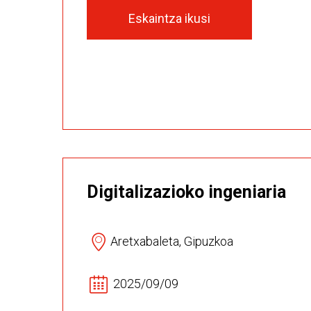
Eskaintza ikusi
Digitalizazioko ingeniaria
Aretxabaleta, Gipuzkoa
2025/09/09