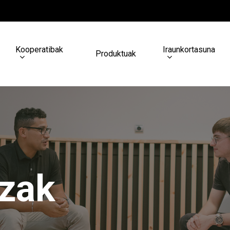
Kooperatibak
Iraunkortasuna
Produktuak
tzak