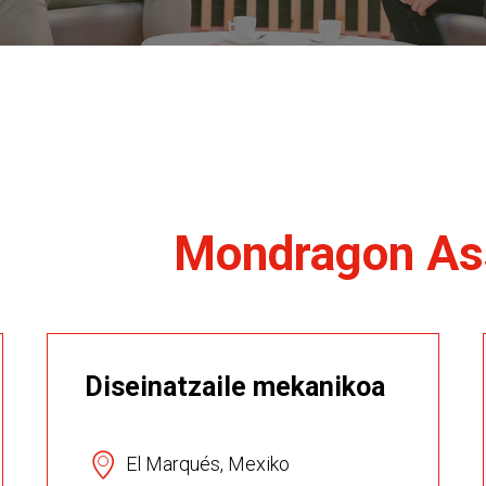
Mondragon
As
Diseinatzaile mekanikoa
El Marqués, Mexiko