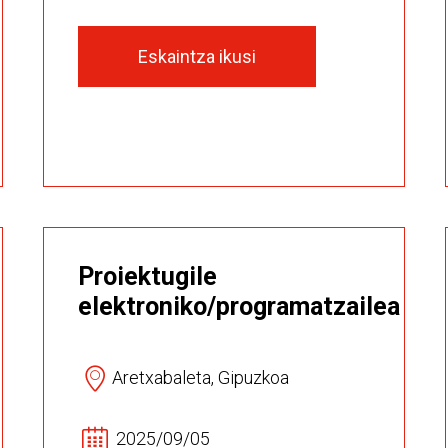
Eskaintza ikusi
Proiektugile
elektroniko/programatzailea
Aretxabaleta, Gipuzkoa
2025/09/05