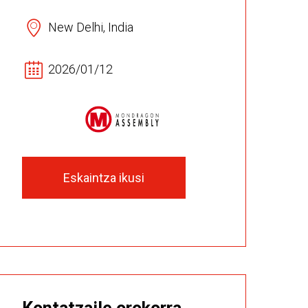
New Delhi, India
2026/01/12
Eskaintza ikusi