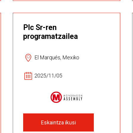
Plc Sr-ren
programatzailea
El Marqués, Mexiko
2025/11/05
Eskaintza ikusi