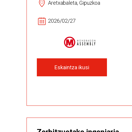
Aretxabaleta, Gipuzkoa
2026/02/27
Eskaintza ikusi