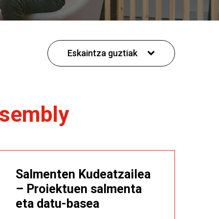
Eskaintza guztiak
sembly
Salmenten Kudeatzailea
– Proiektuen salmenta
eta datu-basea