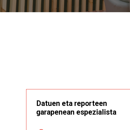
Datuen eta reporteen
garapenean espezialista