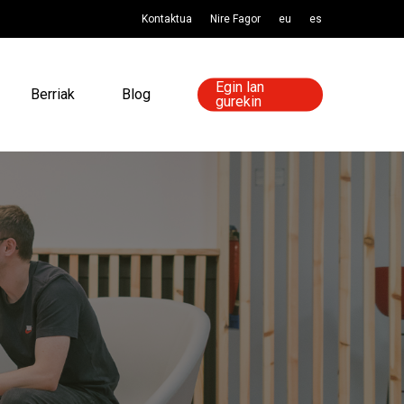
Kontaktua
Nire Fagor
eu
es
Egin lan
Berriak
Blog
gurekin