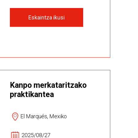
Eskaintza ikusi
Kanpo merkataritzako
praktikantea
El Marqués, Mexiko
2025/08/27