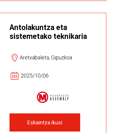
Antolakuntza eta
sistemetako teknikaria
Aretxabaleta, Gipuzkoa
2025/10/06
Eskaintza ikusi