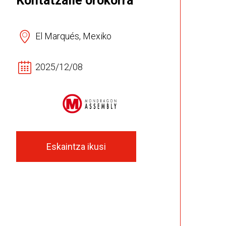
Kontatzaile orokorra
El Marqués, Mexiko
2025/12/08
Eskaintza ikusi