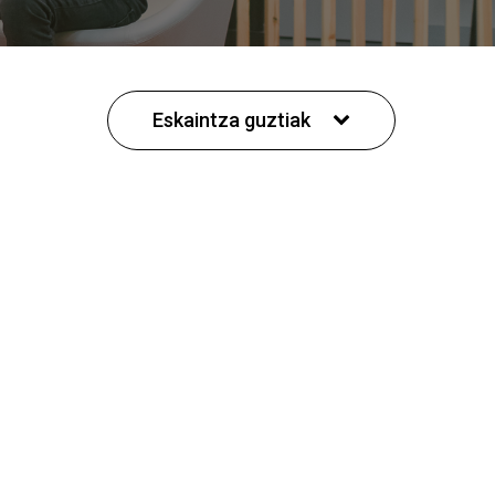
Eskaintza guztiak