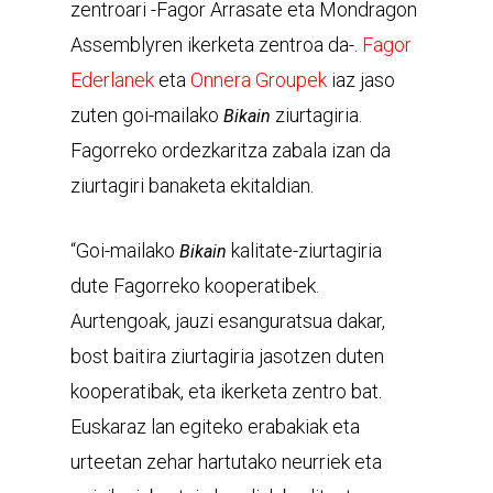
zentroari -Fagor Arrasate eta Mondragon
Assemblyren ikerketa zentroa da-.
Fagor
Ederlanek
eta
Onnera Groupek
iaz jaso
zuten goi-mailako
ziurtagiria.
Bikain
Fagorreko ordezkaritza zabala izan da
ziurtagiri banaketa ekitaldian.
“Goi-mailako
kalitate-ziurtagiria
Bikain
dute Fagorreko kooperatibek.
Aurtengoak, jauzi esanguratsua dakar,
bost baitira ziurtagiria jasotzen duten
kooperatibak, eta ikerketa zentro bat.
Euskaraz lan egiteko erabakiak eta
urteetan zehar hartutako neurriek eta