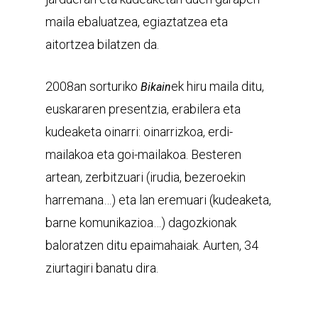
maila ebaluatzea, egiaztatzea eta
aitortzea bilatzen da.
2008an sorturiko
ek hiru maila ditu,
Bikain
euskararen presentzia, erabilera eta
kudeaketa oinarri: oinarrizkoa, erdi-
mailakoa eta goi-mailakoa. Besteren
artean, zerbitzuari (irudia, bezeroekin
harremana…) eta lan eremuari (kudeaketa,
barne komunikazioa…) dagozkionak
baloratzen ditu epaimahaiak. Aurten, 34
ziurtagiri banatu dira.