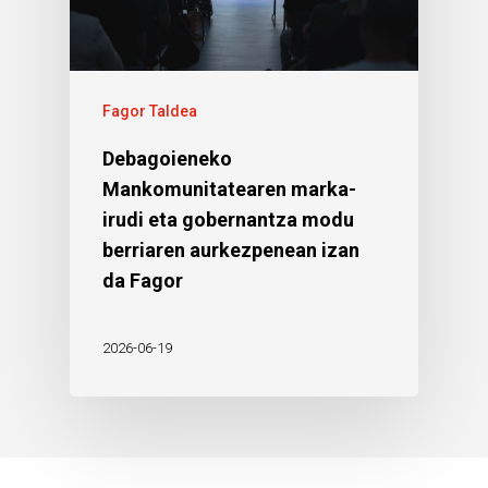
Fagor Taldea
Debagoieneko
Mankomunitatearen marka-
irudi eta gobernantza modu
berriaren aurkezpenean izan
da Fagor
2026-06-19