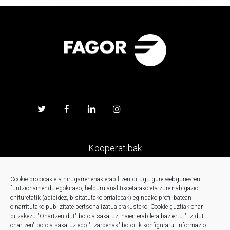
Kooperatibak
Prentsa
Cookie propioak eta hirugarrenenak erabiltzen ditugu gure webgunearen
funtzionamendu egokirako, helburu analitikoetarako eta zure nabigazio
ohituretatik (adibidez, bisitatutako orrialdeak) egindako profil batean
Kontaktua
oinarritutako publizitate pertsonalizatua erakusteko.
Cookie guztiak onar
ditzakezu "Onartzen dut" botoia sakatuz, haien erabilera baztertu "Ez dut
onartzen" botoia sakatuz edo "Ezarpenak" botoitik konfiguratu.
Informazio
Berriak