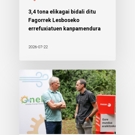
3,4 tona elikagai bidali ditu
Fagorrek Lesboseko
errefuxiatuen kanpamendura
2026-07-22