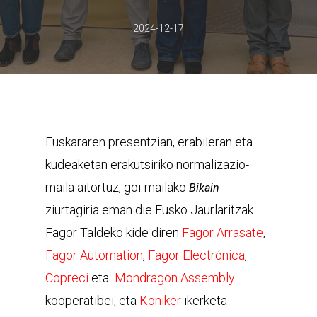
2024-12-17
Euskararen presentzian, erabileran eta
kudeaketan erakutsiriko normalizazio-
maila aitortuz, goi-mailako
Bikain
ziurtagiria eman die Eusko Jaurlaritzak
Fagor Taldeko kide diren
Fagor Arrasate
,
Fagor Automation
,
Fagor Electrónica
,
Copreci
eta
Mondragon Assembly
kooperatibei, eta
Koniker
ikerketa