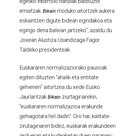
eginiko inbertsio handiak badituzte
emaitzak.
moduko aitortzek aukera
Bikain
eskaintzen digute bidean egindakoa eta
egingo dena balioan jartzeko”, azaldu du
Joxean Alustiza Usandizaga Fagor
Taldeko presidenteak.
Euskararen normalizaziorako pausoak
egiten dituzten “ahalik eta entitate
gehienen” aitortzea du xede Eusko
Jaurlaritzak
ziurtagiriarekin,
Bikain
“euskararen normalizazioa erakunde
gehiagotara hel dadin”. Oro har, kalitate-
zirutagiriaren bidez, euskarak erakundeen
jardueran eta kudeaketan duen garapen-