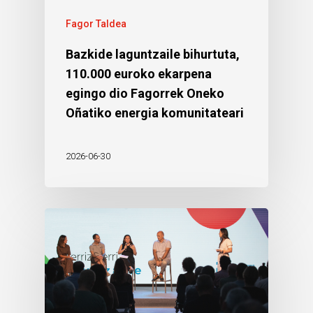
Fagor Taldea
Bazkide laguntzaile bihurtuta,
110.000 euroko ekarpena
egingo dio Fagorrek Oneko
Oñatiko energia komunitateari
2026-06-30