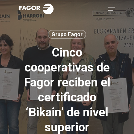
Skip
Menu
to
main
content
Grupo Fagor
Cinco
cooperativas de
Fagor reciben el
certificado
‘Bikain’ de nivel
superior