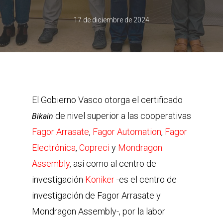
17 de diciembre de 2024
El Gobierno Vasco otorga el certificado
de nivel superior a las cooperativas
Bikain
Fagor Arrasate
,
Fagor Automation
,
Fagor
Electrónica
,
Copreci
y
Mondragon
Assembly
, así como al centro de
investigación
Koniker
-es el centro de
investigación de Fagor Arrasate y
Mondragon Assembly-, por la labor