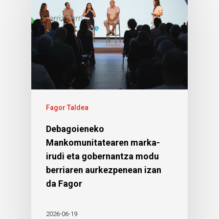
Fagor Taldea
Debagoieneko
Mankomunitatearen marka-
irudi eta gobernantza modu
berriaren aurkezpenean izan
da Fagor
2026-06-19