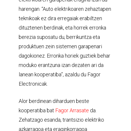
harengan. “Auto elektrikoaren zehaztapen
teknikoak ez dira erregaiak erabiltzen
dituztenen berdinak, eta horrek erronka
berezia suposatu du, berrikuntza eta
produktuen zein sistemen garapenari
dagokionez. Erronka horiek guztiek behar
moduko erantzuna izan dezaten ari da
lanean kooperatiba”, azaldu du Fagor
Electronicak.
Alor berdinean diharduen beste
kooperatiba bat
Fagor Arrasate
da.
Zehatzago esanda, trantsizio elektriko
azkarragoa eta eraginkorragoa