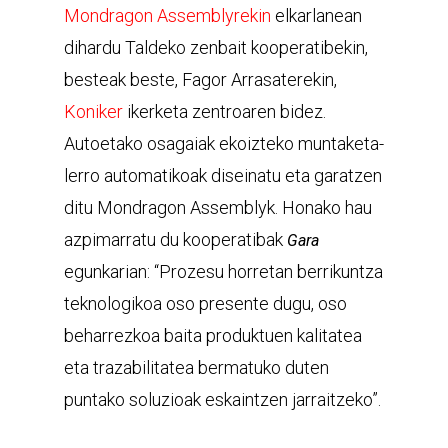
Mondragon Assemblyrekin
elkarlanean
dihardu Taldeko zenbait kooperatibekin,
besteak beste, Fagor Arrasaterekin,
Koniker
ikerketa zentroaren bidez.
Autoetako osagaiak ekoizteko muntaketa-
lerro automatikoak diseinatu eta garatzen
ditu Mondragon Assemblyk. Honako hau
azpimarratu du kooperatibak
Gara
egunkarian: “Prozesu horretan berrikuntza
teknologikoa oso presente dugu, oso
beharrezkoa baita produktuen kalitatea
eta trazabilitatea bermatuko duten
puntako soluzioak eskaintzen jarraitzeko”.