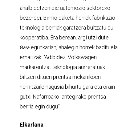
ahalbidetzen die automozio sektoreko
bezeroei. Birmoldaketa horrek fabrikazio-
teknologia berriak garatzera bultzatu du
kooperatiba. Era berean, argi utzi dute
egunkarian, ahalegin horrek badituela
Gara
emaitzak: “Adibidez, Volkswagen
markarentzat teknologia aurreratuak
biltzen dituen prentsa mekanikoen
hornitzaile nagusia bihurtu gara eta orain
gutxi Nafarroako lantegirako prentsa
berria egin dugu”.
Elkarlana