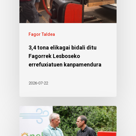
Fagor Taldea
3,4 tona elikagai bidali ditu
Fagorrek Lesboseko
errefuxiatuen kanpamendura
2026-07-22