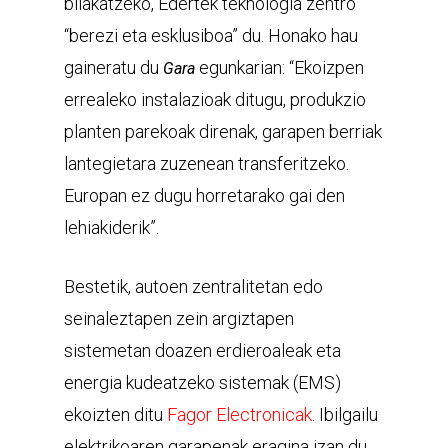
bilakatzeko, Edertek teknologia zentro
“berezi eta esklusiboa” du. Honako hau
gaineratu du
egunkarian: “Ekoizpen
Gara
errealeko instalazioak ditugu, produkzio
planten parekoak direnak, garapen berriak
lantegietara zuzenean transferitzeko.
Europan ez dugu horretarako gai den
lehiakiderik”.
Bestetik, autoen zentralitetan edo
seinaleztapen zein argiztapen
sistemetan doazen erdieroaleak eta
energia kudeatzeko sistemak (EMS)
ekoizten ditu
Fagor Electronicak
. Ibilgailu
elektrikoaren garapenak eragina izan du