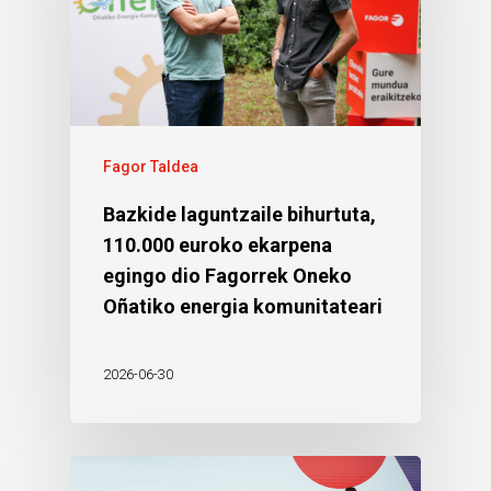
Fagor Taldea
Bazkide laguntzaile bihurtuta,
110.000 euroko ekarpena
egingo dio Fagorrek Oneko
Oñatiko energia komunitateari
2026-06-30