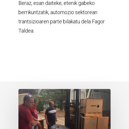
Beraz, esan daiteke, etenik gabeko
berrikuntzatik, automozio sektorean
trantsizioaren parte bilakatu dela Fagor
Taldea.