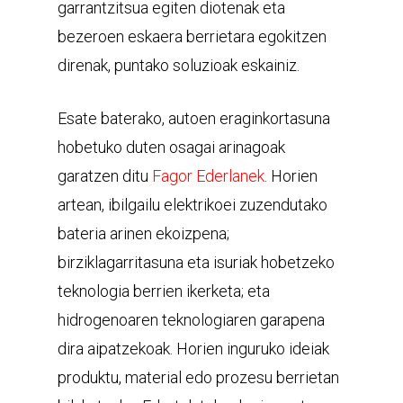
garrantzitsua egiten diotenak eta
bezeroen eskaera berrietara egokitzen
direnak, puntako soluzioak eskainiz.
Esate baterako, autoen eraginkortasuna
hobetuko duten osagai arinagoak
garatzen ditu
Fagor Ederlanek
. Horien
artean, ibilgailu elektrikoei zuzendutako
bateria arinen ekoizpena;
birziklagarritasuna eta isuriak hobetzeko
teknologia berrien ikerketa; eta
hidrogenoaren teknologiaren garapena
dira aipatzekoak. Horien inguruko ideiak
produktu, material edo prozesu berrietan