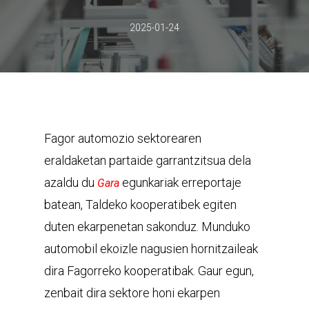
2025-01-24
Fagor automozio sektorearen
eraldaketan partaide garrantzitsua dela
azaldu du
egunkariak erreportaje
Gara
batean, Taldeko kooperatibek egiten
duten ekarpenetan sakonduz. Munduko
automobil ekoizle nagusien hornitzaileak
dira Fagorreko kooperatibak. Gaur egun,
zenbait dira sektore honi ekarpen