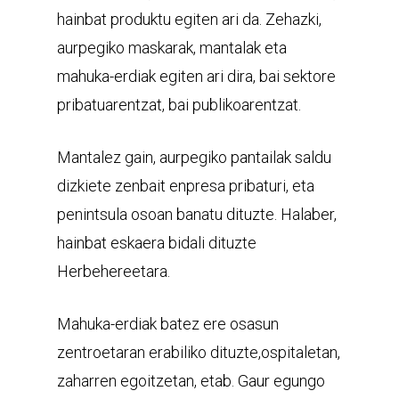
hainbat produktu egiten ari da. Zehazki,
aurpegiko maskarak, mantalak eta
mahuka-erdiak egiten ari dira, bai sektore
pribatuarentzat, bai publikoarentzat.
Mantalez gain, aurpegiko pantailak saldu
dizkiete zenbait enpresa pribaturi, eta
penintsula osoan banatu dituzte. Halaber,
hainbat eskaera bidali dituzte
Herbehereetara.
Mahuka-erdiak batez ere osasun
zentroetaran erabiliko dituzte,ospitaletan,
zaharren egoitzetan, etab. Gaur egungo