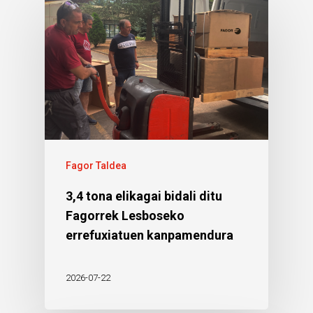
Fagor Taldea
3,4 tona elikagai bidali ditu
Fagorrek Lesboseko
errefuxiatuen kanpamendura
2026-07-22