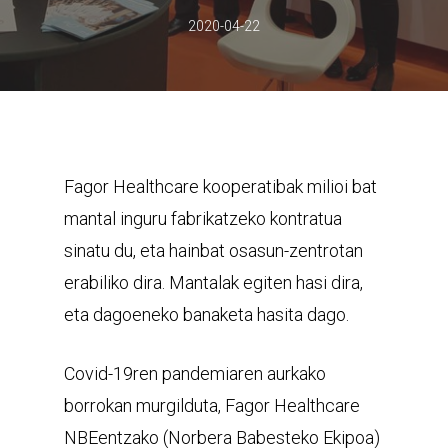
2020-04-22
Fagor Healthcare kooperatibak milioi bat
mantal inguru fabrikatzeko kontratua
sinatu du, eta hainbat osasun-zentrotan
erabiliko dira. Mantalak egiten hasi dira,
eta dagoeneko banaketa hasita dago.
Covid-19ren pandemiaren aurkako
borrokan murgilduta, Fagor Healthcare
NBEentzako (Norbera Babesteko Ekipoa)