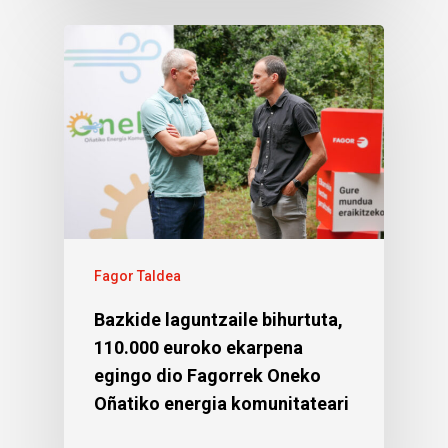
Fagor Taldea
Bazkide laguntzaile bihurtuta,
110.000 euroko ekarpena
egingo dio Fagorrek Oneko
Oñatiko energia komunitateari