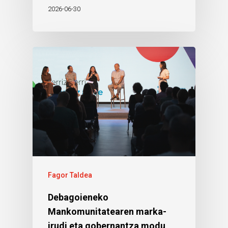
2026-06-30
Fagor Taldea
Debagoieneko
Mankomunitatearen marka-
irudi eta gobernantza modu