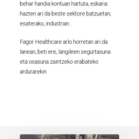
behar handia kontuan hartuta, eskaria
hazten ari da beste sektore batzuetan,
esaterako, industrian.
Fagor Healthcare arlo horretan ari da
lanean, beti ere, langileen segurtasuna
eta osasuna zaintzeko erabateko
ardurarekin.