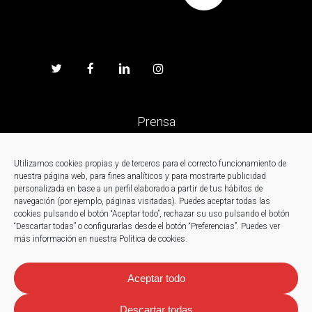
Prensa
Trabaja en Fagor
Utilizamos cookies propias y de terceros para el correcto funcionamiento de
nuestra página web, para fines analíticos y para mostrarte publicidad
personalizada en base a un perfil elaborado a partir de tus hábitos de
Noticias
navegación (por ejemplo, páginas visitadas). Puedes aceptar todas las
cookies pulsando el botón “Aceptar todo”, rechazar su uso pulsando el botón
“Descartar todas” o configurarlas desde el botón “Preferencias”. Puedes ver
Contacto
más información en nuestra Política de cookies.
Aceptar todo
Descartar todas