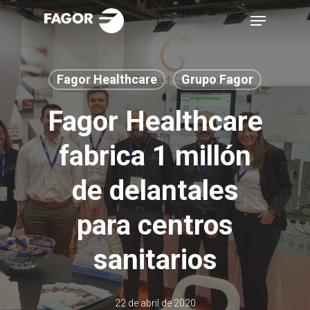
Skip
Menu
to
main
content
Fagor Healthcare
Grupo Fagor
Fagor Healthcare
fabrica 1 millón
de delantales
para centros
sanitarios
22 de abril de 2020