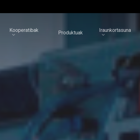
Kooperatibak
Iraunkortasuna
Produktuak