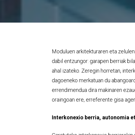
Moduluen arkitekturaren eta zelule
dabil entzungor: garapen berriak bil
ahal izateko. Zeregin horretan, int
dagoeneko merkatuan du abangoardia
errendimendua dira makinaren ezauga
oraingoan ere, erreferente gisa a
Interkonexio berria, autonomia 