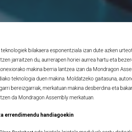
n teknologiek bilakaera esponentziala izan dute azken urt
atzen jarraitzen du, aurrerapen horiei aurrea hartu eta be
erkonexiorako makina berria lantzea izan da Mondragon Asse
ko teknologia duen makina. Moldatzeko gaitasuna, autonomi
rri bereizgarriak, merkatuan makina desberdina eta bakarr
gertzen da Mondragon Assembly merkatuan.
eta errendimendu handiagoekin