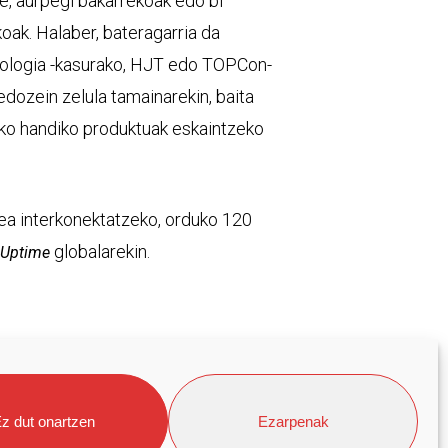
ke, aurpegi bakarrekoak edo bi
oak. Halaber, bateragarria da
knologia -kasurako, HJT edo TOPCon-
dozein zelula tamainarekin, baita
ko handiko produktuak eskaintzeko
a interkonektatzeko, orduko 120
globalarekin.
Uptime
onenak eskaintzeko ari da lanean
a osoko laguntza integrala eskainiz
z dut onartzen
Ezarpenak