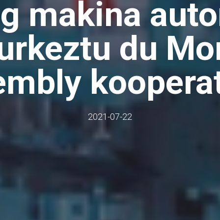
g makina aut
aurkeztu du M
mbly koopera
2021-07-22