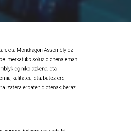
eotan, eta Mondragon Assembly ez
zeroei merkatuko soluzio onena eman
mblyk eginiko azkena, eta
a, kalitatea, eta, batez ere,
a izatera eroaten diotenak; beraz,