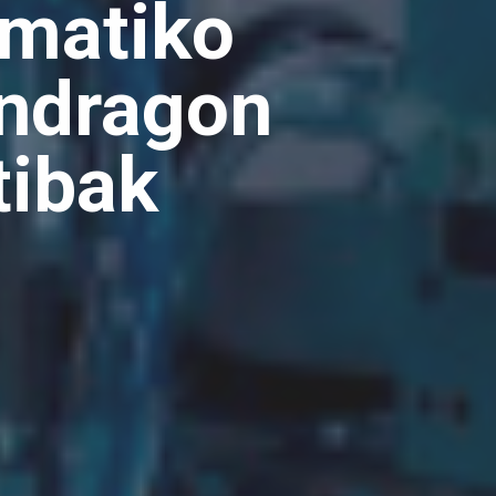
omatiko
ondragon
tibak