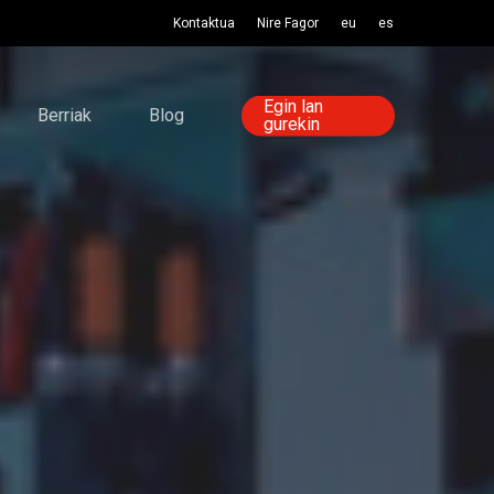
Kontaktua
Nire Fagor
eu
es
Egin lan
Berriak
Blog
gurekin