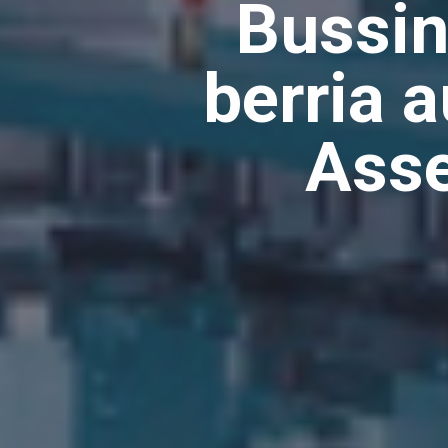
Bussin
berria 
Asse