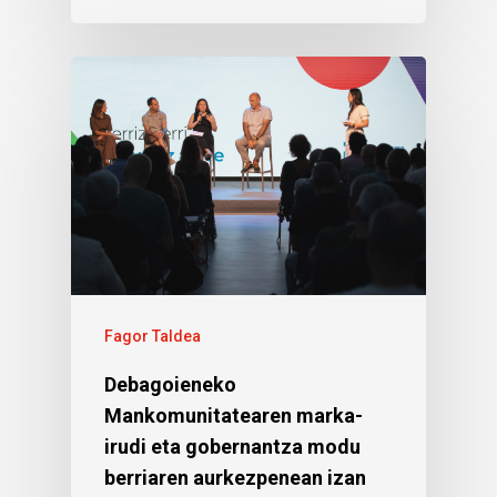
Fagor Taldea
Debagoieneko
Mankomunitatearen marka-
irudi eta gobernantza modu
berriaren aurkezpenean izan