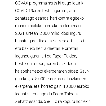
COVAX programa hertsiki dago loturik
COVID-19aren testuinguruari, eta,
zehatzago esanda, hari kontra egiteko
mundu mailako txertaketa ekimenari:
2021. urtean, 2.000 milioi dosi inguru
banatu gura dira diru-sarrera ertain, txiki
eta baxuko herrialdeetan. Horretan
lagundu guran ari da Fagor Taldea,
besteren artean, haren bazkideen
halabeharrezko ekarpenaren bidez. Gaur-
gaurkoz, ia 8.000 eurokoa da bazkideen
ekarpena, eta, horrez gain, 10.000 euroko
laguntza emango du Fagor Taldeak.
Zehatz esanda, 5.861 dira kopuru horrekin