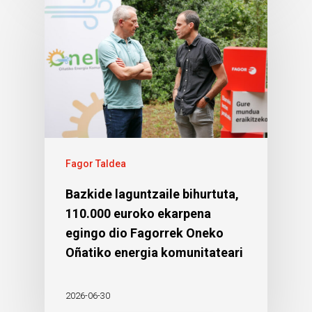
Fagor Taldea
Bazkide laguntzaile bihurtuta,
110.000 euroko ekarpena
egingo dio Fagorrek Oneko
Oñatiko energia komunitateari
2026-06-30