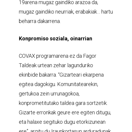
19arena mugaz gaindiko arazoa da,
mugaz gaindiko neurriak, erabakiak… hartu
beharra dakarrena.
Konpromiso soziala, oinarrian
COVAX programarena ez da Fagor
Taldeak urtean zehar lagunduriko
ekinbide bakarra. “Gizarteari ekarpena
egitea dagokigu. Komunitatearekin,
gertukoa zein urrunagokoa,
konprometitutako taldea gara sortzetik.
Gizarte erronkak geure ere egiten ditugu,
eta halaxe segituko dugu etorkizunean
ere”, argitu du Iraunkortasun arduradunak.