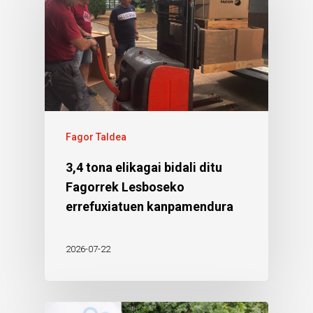
Fagor Taldea
3,4 tona elikagai bidali ditu
Fagorrek Lesboseko
errefuxiatuen kanpamendura
2026-07-22