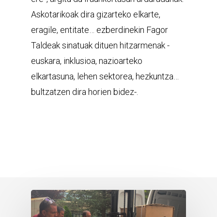
Askotarikoak dira gizarteko elkarte,
eragile, entitate… ezberdinekin Fagor
Taldeak sinatuak dituen hitzarmenak -
euskara, inklusioa, nazioarteko
elkartasuna, lehen sektorea, hezkuntza…
bultzatzen dira horien bidez-.