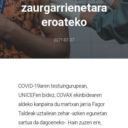
zaurgarrienetara
eroateko
2021-07-27
COVID-19aren testuingurupean,
UNICEFen bidez, COVAX ekinbidearen
aldeko kanpaina du martxan jarria Fagor
Taldeak uztailean zehar -azken egunetan
sartua da dagoeneko-. Hain zuzen ere,