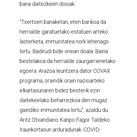
bana daitezkeen dosiak.
“Txertoen banaketan, eten barikoa da
herrialde garatuetako estatuen arteko
lasterketa, immunitatea nork lehenago
lortu. Badirudi bide onean doala. Baina
bestelakoa da herrialde zaurgarrienetako
egoera. Arazoa leuntzera dator COVAX
programa, oraindik orain nazioarteko
elkartasunaren bidez besterik ezin
daitekeelako beharrezkoa den mugaz
gaindiko immunitatea lortu”, azaldu du
Aritz Otxandiano Kanpo Fagor Taldeko
Iraunkortasun arduradunak. COVID-