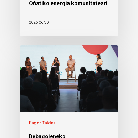
Oñatiko energia komunitateari
2026-06-30
Fagor Taldea
Debagoieneko