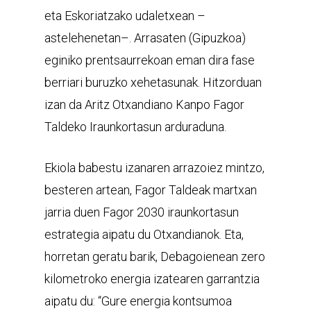
eta Eskoriatzako udaletxean –
astelehenetan–. Arrasaten (Gipuzkoa)
eginiko prentsaurrekoan eman dira fase
berriari buruzko xehetasunak. Hitzorduan
izan da Aritz Otxandiano Kanpo Fagor
Taldeko Iraunkortasun arduraduna.
Ekiola babestu izanaren arrazoiez mintzo,
besteren artean, Fagor Taldeak martxan
jarria duen Fagor 2030 iraunkortasun
estrategia aipatu du Otxandianok. Eta,
horretan geratu barik, Debagoienean zero
kilometroko energia izatearen garrantzia
aipatu du: “Gure energia kontsumoa