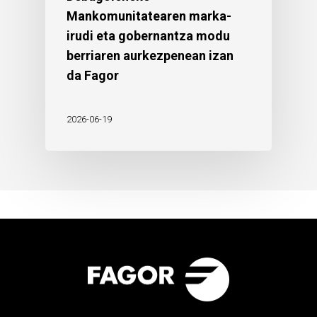
Mankomunitatearen marka-
irudi eta gobernantza modu
berriaren aurkezpenean izan
da Fagor
2026-06-19