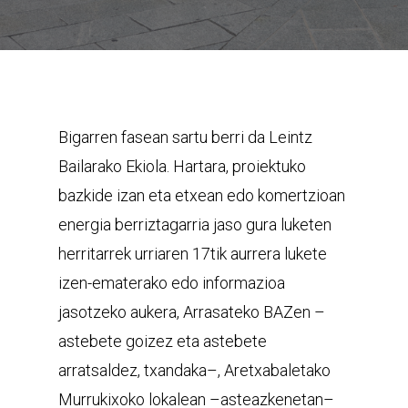
Bigarren fasean sartu berri da Leintz
Bailarako Ekiola. Hartara, proiektuko
bazkide izan eta etxean edo komertzioan
energia berriztagarria jaso gura luketen
herritarrek urriaren 17tik aurrera lukete
izen-ematerako edo informazioa
jasotzeko aukera, Arrasateko BAZen –
astebete goizez eta astebete
arratsaldez, txandaka–, Aretxabaletako
Murrukixoko lokalean –asteazkenetan–