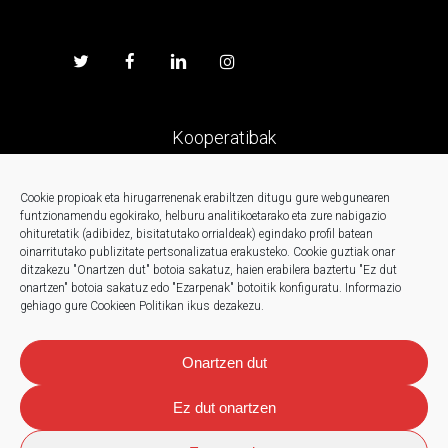
Kooperatibak
Prentsa
Cookie propioak eta hirugarrenenak erabiltzen ditugu gure webgunearen
funtzionamendu egokirako, helburu analitikoetarako eta zure nabigazio
ohituretatik (adibidez, bisitatutako orrialdeak) egindako profil batean
Kontaktua
oinarritutako publizitate pertsonalizatua erakusteko.
Cookie guztiak onar
ditzakezu "Onartzen dut" botoia sakatuz, haien erabilera baztertu "Ez dut
onartzen" botoia sakatuz edo "Ezarpenak" botoitik konfiguratu.
Informazio
Berriak
gehiago gure Cookieen Politikan ikus dezakezu.
Onartzen dut
Ez dut onartzen