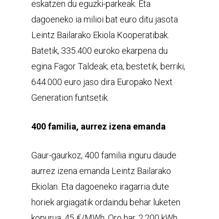
eskatzen du eguzki-parkeak. Eta
dagoeneko ia milioi bat euro ditu jasota
Leintz Bailarako Ekiola Kooperatibak.
Batetik, 335.400 euroko ekarpena du
egina Fagor Taldeak; eta, bestetik, berriki,
644.000 euro jaso dira Europako Next
Generation funtsetik.
400 familia, aurrez izena emanda
Gaur-gaurkoz, 400 familia inguru daude
aurrez izena emanda Leintz Bailarako
Ekiolan. Eta dagoeneko iragarria dute
horiek argiagatik ordaindu behar luketen
kopurua: 45 €/MWh. Oro har, 2.200 kWh