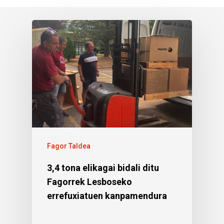
Fagor Taldea
3,4 tona elikagai bidali ditu
Fagorrek Lesboseko
errefuxiatuen kanpamendura