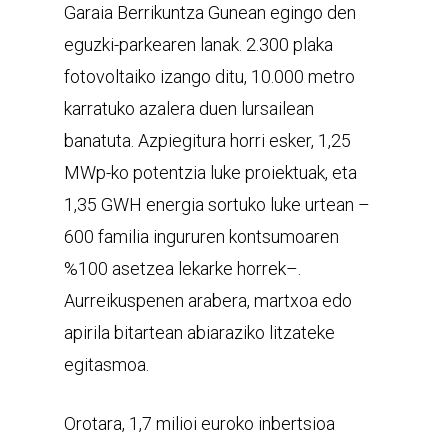
Garaia Berrikuntza Gunean egingo den
eguzki-parkearen lanak. 2.300 plaka
fotovoltaiko izango ditu, 10.000 metro
karratuko azalera duen lursailean
banatuta. Azpiegitura horri esker, 1,25
MWp-ko potentzia luke proiektuak, eta
1,35 GWH energia sortuko luke urtean –
600 familia ingururen kontsumoaren
%100 asetzea lekarke horrek–.
Aurreikuspenen arabera, martxoa edo
apirila bitartean abiaraziko litzateke
egitasmoa.
Orotara, 1,7 milioi euroko inbertsioa