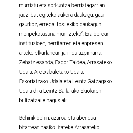
murriztu eta sorkuntza berriztagarrian
jauzi bat egiteko aukera daukagu, gaur-
gaurkoz, erregai fosilekiko daukagun
menpekotasuna murrizteko”. Era berean,
instituzioen, herritarren eta enpresen
arteko elkarlanean jarri du azpimarra.
Zehatz esanda, Fagor Taldea, Arrasateko
Udala, Aretxabaletako Udala,
Eskoriatzako Udala eta Leintz Gatzagako
Udala dira Leintz Bailarako Ekiolaren
bultzatzaile nagusiak.
Behinik behin, azaroa eta abendua
bitartean hasiko lirateke Arrasateko