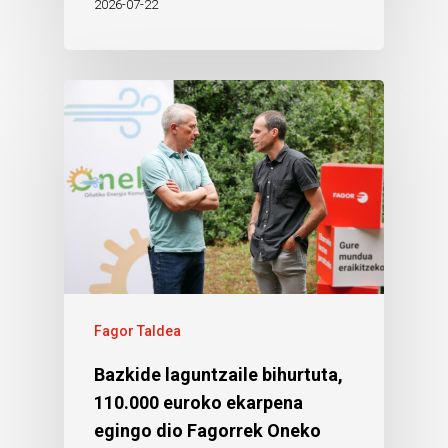
2026-07-22
Fagor Taldea
Bazkide laguntzaile bihurtuta,
110.000 euroko ekarpena
egingo dio Fagorrek Oneko