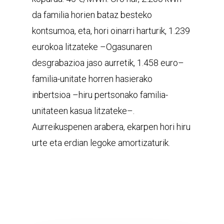
da familia horien bataz besteko
kontsumoa, eta, hori oinarri harturik, 1.239
eurokoa litzateke –Ogasunaren
desgrabazioa jaso aurretik, 1.458 euro–
familia-unitate horren hasierako
inbertsioa –hiru pertsonako familia-
unitateen kasua litzateke–.
Aurreikuspenen arabera, ekarpen hori hiru
urte eta erdian legoke amortizaturik.