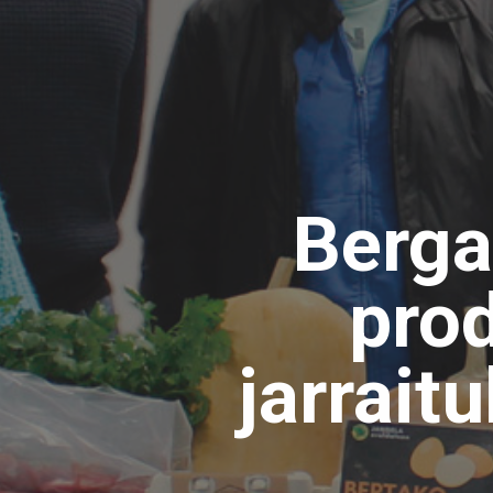
Berga
pro
jarrait