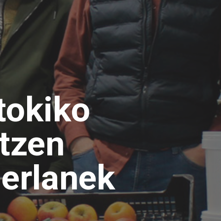
tokiko
tzen
derlanek