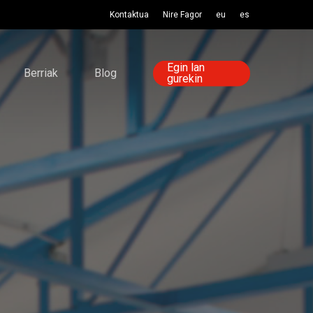
Kontaktua
Nire Fagor
eu
es
Egin lan
Berriak
Blog
gurekin