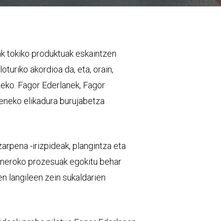
ak tokiko produktuak eskaintzen
oturiko akordioa da, eta, orain,
zeko. Fagor Ederlanek, Fagor
ieneko elikadura burujabetza
zarpena -irizpideak, plangintza eta
guneroko prozesuak egokitu behar
ten langileen zein sukaldarien