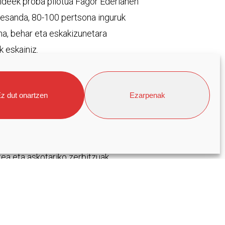
 kideek proba pilotua Fagor Ederlanen
z esanda, 80-100 pertsona inguruk
na, behar eta eskakizunetara
 eskainiz.
z dut onartzen
Ezarpenak
 egoitzak, ikastetxeak…) zabaltzea
k bitarteko izan daitezke
pe luzera begira, Euskal Herriko
tea eta askotariko zerbitzuak
ek.