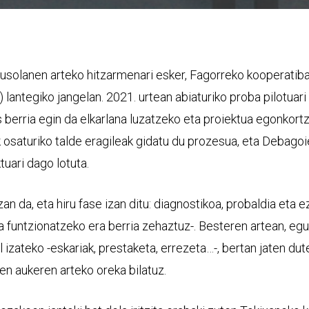
Ausolanen arteko hitzarmenari esker, Fagorreko kooperatib
lantegiko jangelan. 2021. urtean abiaturiko proba pilotuari l
s berria egin da elkarlana luzatzeko eta proiektua egonkort
 osaturiko talde eragileak gidatu du prozesua, eta Debago
tuari dago lotuta.
n da, eta hiru fase izan ditu: diagnostikoa, probaldia eta e
eta funtzionatzeko era berria zehaztuz-. Besteren artean, e
al izateko -eskariak, prestaketa, errezeta…-, bertan jaten du
en aukeren arteko oreka bilatuz.