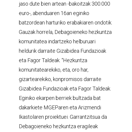
jaso dute bien artean -bakoitzak 300.000
euro-, abenduaren 16an eginiko
batzordean harturiko erabakiaren ondotik.
Gauzak horrela, Debagoieneko hezkuntza
komunitatea indartzeko helburuari
heldurik darraite Gizabidea Fundazioak
eta Fagor Taldeak. “Hezkuntza
komunitatearekiko, eta, oro har,
gizartearekiko, konpromisos darraite
Gizabidea Fundazioak eta Fagor Taldeak.
Eginiko ekarpen berriek bultzada bat
dakarkiete MGEParen eta Arizmendi
Ikastolaren proiektuei. Garrantzitsua da
Debagoieneko hezkuntza eragileak