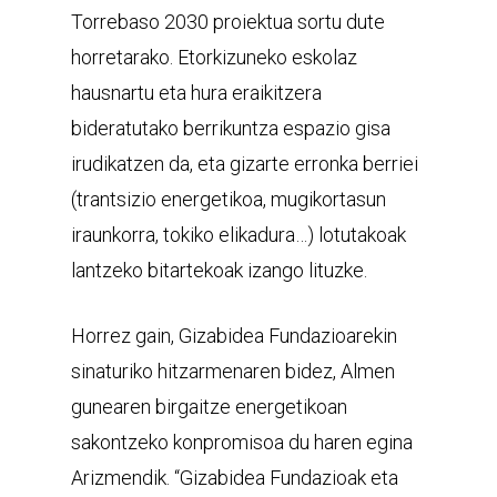
Torrebaso 2030 proiektua sortu dute
horretarako. Etorkizuneko eskolaz
hausnartu eta hura eraikitzera
bideratutako berrikuntza espazio gisa
irudikatzen da, eta gizarte erronka berriei
(trantsizio energetikoa, mugikortasun
iraunkorra, tokiko elikadura…) lotutakoak
lantzeko bitartekoak izango lituzke.
Horrez gain, Gizabidea Fundazioarekin
sinaturiko hitzarmenaren bidez, Almen
gunearen birgaitze energetikoan
sakontzeko konpromisoa du haren egina
Arizmendik. “Gizabidea Fundazioak eta