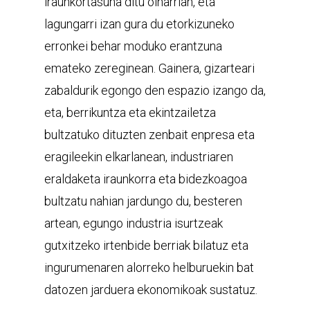
iraunkortasuna ditu oinarrian, eta
lagungarri izan gura du etorkizuneko
erronkei behar moduko erantzuna
emateko zereginean. Gainera, gizarteari
zabaldurik egongo den espazio izango da,
eta, berrikuntza eta ekintzailetza
bultzatuko dituzten zenbait enpresa eta
eragileekin elkarlanean, industriaren
eraldaketa iraunkorra eta bidezkoagoa
bultzatu nahian jardungo du, besteren
artean, egungo industria isurtzeak
gutxitzeko irtenbide berriak bilatuz eta
ingurumenaren alorreko helburuekin bat
datozen jarduera ekonomikoak sustatuz.