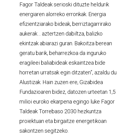
Fagor Taldeak serioski dituzte heldurik
energiaren alorreko erronkak. Energia
efizientziarako bideak, berriztagarrirako
aukerak… aztertzen dabiltza, balizko
ekintzak abiarazi guran. Bakoitza berean
geratu barik, beharrezkoa da inguruko
eragileei baliabideak eskaintzea bide
horretan urratsak egin ditzaten”, azaldu du
Alustizak. Hain zuzen ere, Gizabidea
Fundazioaren bidez, datozen urteetan 1,5
milioi euroko ekarpena egingo luke Fagor
Taldeak Torrebaso 2030 hezkuntza
proiektuan eta birgaitze energetikoan
sakontzen segitzeko.