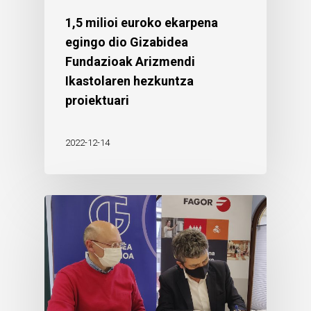
1,5 milioi euroko ekarpena
egingo dio Gizabidea
Fundazioak Arizmendi
Ikastolaren hezkuntza
proiektuari
2022-12-14