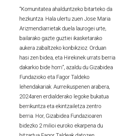
“Komunitatea ahalduntzeko bitarteko da
hezkuntza. Hala ulertu zuen Jose Maria
Arizmendiarrietak duela laurogei urte,
bailarako gazte guztiei ikasketarako
aukera zabaltzeko konbikzioz. Orduan
hasi zen bidea, eta Hirekinek urrats berria
dakarkio bide horri”, azaldu du Gizabidea
Fundazioko eta Fagor Taldeko
lehendakariak. Aurreikuspenen arabera,
2024aren erdialderako legoke bukatua
berrikuntza eta ekintzailetza zentro
berria. Hor, Gizabidea Fundazioaren
bidezko 2 milioi euroko ekarpena du
hitzartua Fagor Taldeak datozen