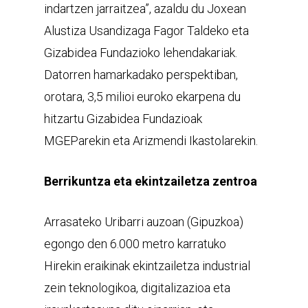
indartzen jarraitzea”, azaldu du Joxean
Alustiza Usandizaga Fagor Taldeko eta
Gizabidea Fundazioko lehendakariak.
Datorren hamarkadako perspektiban,
orotara, 3,5 milioi euroko ekarpena du
hitzartu Gizabidea Fundazioak
MGEParekin eta Arizmendi Ikastolarekin.
Berrikuntza eta ekintzailetza zentroa
Arrasateko Uribarri auzoan (Gipuzkoa)
egongo den 6.000 metro karratuko
Hirekin eraikinak ekintzailetza industrial
zein teknologikoa, digitalizazioa eta