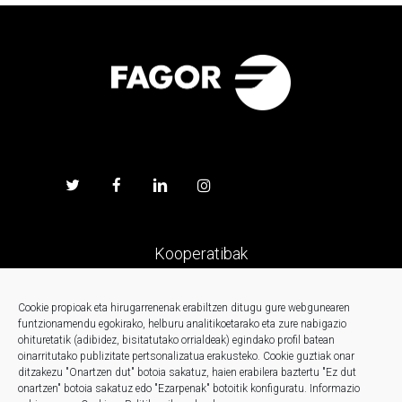
Kooperatibak
Prentsa
Cookie propioak eta hirugarrenenak erabiltzen ditugu gure webgunearen
funtzionamendu egokirako, helburu analitikoetarako eta zure nabigazio
ohituretatik (adibidez, bisitatutako orrialdeak) egindako profil batean
Kontaktua
oinarritutako publizitate pertsonalizatua erakusteko.
Cookie guztiak onar
ditzakezu "Onartzen dut" botoia sakatuz, haien erabilera baztertu "Ez dut
onartzen" botoia sakatuz edo "Ezarpenak" botoitik konfiguratu.
Informazio
Berriak