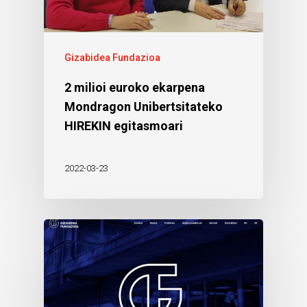
Gizabidea Fundazioa
2 milioi euroko ekarpena
Mondragon Unibertsitateko
HIREKIN egitasmoari
2022-03-23