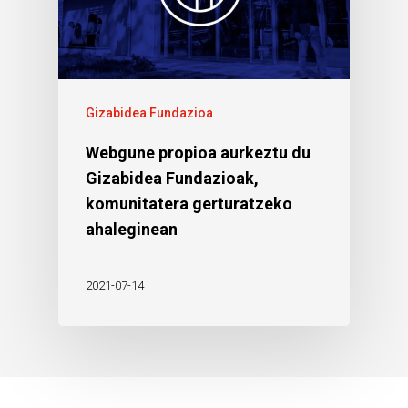
Gizabidea Fundazioa
Webgune propioa aurkeztu du
Gizabidea Fundazioak,
komunitatera gerturatzeko
ahaleginean
2021-07-14