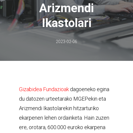
Arizmendi
Ikastolari
2023-02-06
Gizabidea Fundazioak
dagoeneko egina
du datozen urteetarako MGEPekin eta
Arizmendi Ikastolarekin hitzarturiko
ekarpenen lehen ordainketa. Hain zuzen
ere, orotara, 600.000 euroko ekarpena