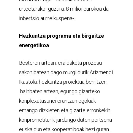
urteetarako -guztira, 8 milioi eurokoa da
inbertsio aurreikuspena-.
Hezkuntza programa eta birgaitze
energetikoa
Besteren artean, eraldaketa prozesu
sakon batean dago murgildurik Arizmendi
Ikastola, hezkuntza proiektua berritzen,
hainbaten artean, egungo gizarteko
konplexutasunei erantzun egokiak
emango dizkieten eta gizarte erronkekin
konprometiturik jardungo duten pertsona
euskaldun eta kooperatiboak hezi guran.