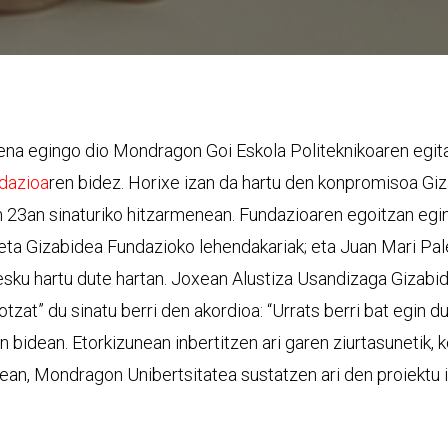
pena egingo dio Mondragon Goi Eskola Politeknikoaren egi
dazioa
ren bidez. Horixe izan da hartu den konpromisoa G
 23an sinaturiko hitzarmenean. Fundazioaren egoitzan egi
eta Gizabidea Fundazioko lehendakariak; eta Juan Mari P
 esku hartu dute hartan. Joxean Alustiza Usandizaga Gizab
otzat” du sinatu berri den akordioa: “Urrats berri bat egin 
n bidean. Etorkizunean inbertitzen ari garen ziurtasunetik,
ean, Mondragon Unibertsitatea sustatzen ari den proiektu in