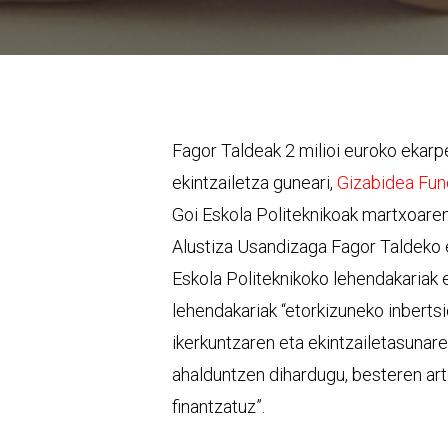
Fagor Taldeak 2 milioi euroko ekar
ekintzailetza guneari,
Gizabidea Fun
Goi Eskola Politeknikoak martxoaren
Alustiza Usandizaga Fagor Taldeko 
Eskola Politeknikoko lehendakariak
lehendakariak “etorkizuneko inbertsi
ikerkuntzaren eta ekintzailetasunare
ahalduntzen dihardugu, besteren art
finantzatuz”.