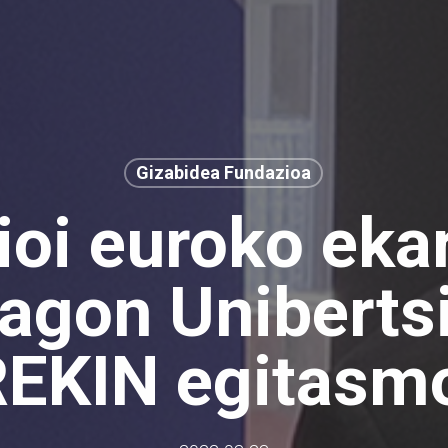
Gizabidea Fundazioa
ioi euroko ek
agon Unibertsi
REKIN egitasmo