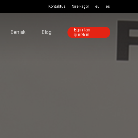
Kontaktua
Nire Fagor
eu
es
Egin lan
Berriak
Blog
gurekin