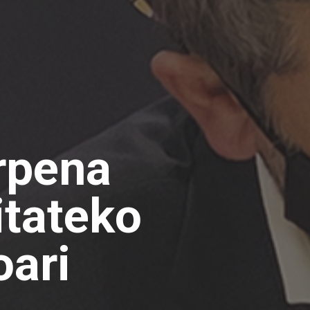
arpena
tateko
ari