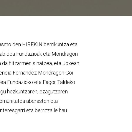
tasmo den HIREKIN berrikuntza eta
izabidea Fundazioak eta Mondragon
n da hitzarmen sinatzea, eta Joxean
alencia Fernandez Mondragon Goi
idea Fundazioko eta Fagor Taldeko
dugu hezkuntzaren, ezagutzaren,
 komunitatea aberasten eta
teresgarri eta berritzaile hau