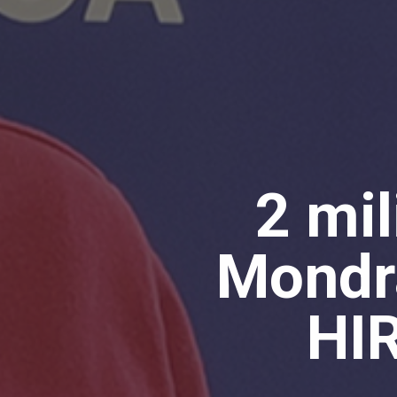
2 mil
Mondr
HI