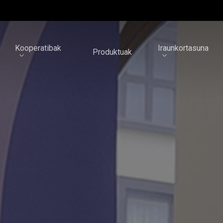
Kooperatibak
Iraunkortasuna
Produktuak