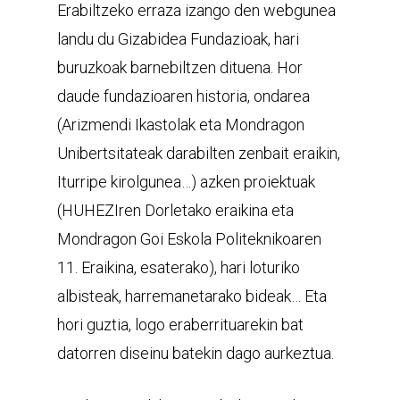
Erabiltzeko erraza izango den webgunea
landu du Gizabidea Fundazioak, hari
buruzkoak barnebiltzen dituena. Hor
daude fundazioaren historia, ondarea
(Arizmendi Ikastolak eta Mondragon
Unibertsitateak darabilten zenbait eraikin,
Iturripe kirolgunea…) azken proiektuak
(HUHEZIren Dorletako eraikina eta
Mondragon Goi Eskola Politeknikoaren
11. Eraikina, esaterako), hari loturiko
albisteak, harremanetarako bideak… Eta
hori guztia, logo eraberrituarekin bat
datorren diseinu batekin dago aurkeztua.