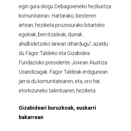
egin gura diogu Debagoieneko hezkuntza
komunitateari. Hartarako, besteren
artean, heziketa prozesurako bitarteko
egokiak, berritzaileak, duinak…
ahalbidetzeko lanean dihardugu”, azaldu
du Fagor Taldeko eta Gizabidea
Fundazioko presidente Joxean Alustiza
Usandizagak. Fagor Taldeak erdigunean
jarria du komunitatearen, eta, oro har,
etorkizuneko talentuaren, heziketa.
Gizabideari buruzkoak, euskarri
bakarrean