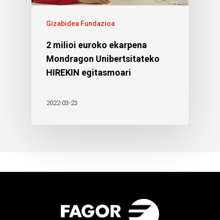
Gizabidea Fundazioa
2 milioi euroko ekarpena
Mondragon Unibertsitateko
HIREKIN egitasmoari
2022-03-23