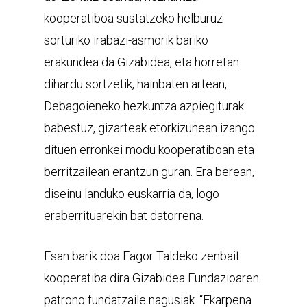
kooperatiboa sustatzeko helburuz
sorturiko irabazi-asmorik bariko
erakundea da Gizabidea, eta horretan
dihardu sortzetik, hainbaten artean,
Debagoieneko hezkuntza azpiegiturak
babestuz, gizarteak etorkizunean izango
dituen erronkei modu kooperatiboan eta
berritzailean erantzun guran. Era berean,
diseinu landuko euskarria da, logo
eraberrituarekin bat datorrena.
Esan barik doa Fagor Taldeko zenbait
kooperatiba dira Gizabidea Fundazioaren
patrono fundatzaile nagusiak. “Ekarpena