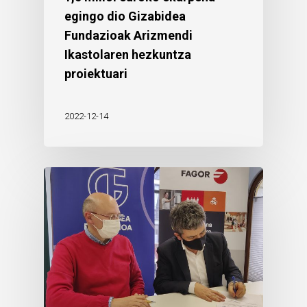
egingo dio Gizabidea
Fundazioak Arizmendi
Ikastolaren hezkuntza
proiektuari
2022-12-14