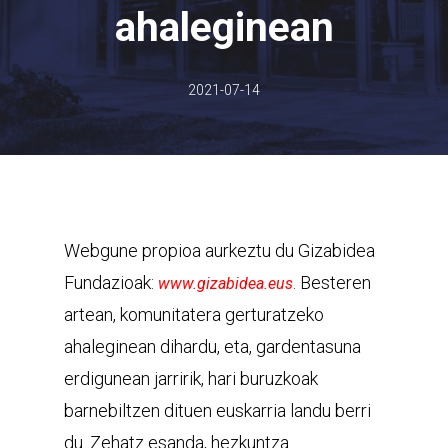
ahaleginean
2021-07-14
Webgune propioa aurkeztu du Gizabidea
Fundazioak:
. Besteren
www.gizabidea.eus
artean, komunitatera gerturatzeko
ahaleginean dihardu, eta, gardentasuna
erdigunean jarririk, hari buruzkoak
barnebiltzen dituen euskarria landu berri
du. Zehatz esanda, hezkuntza