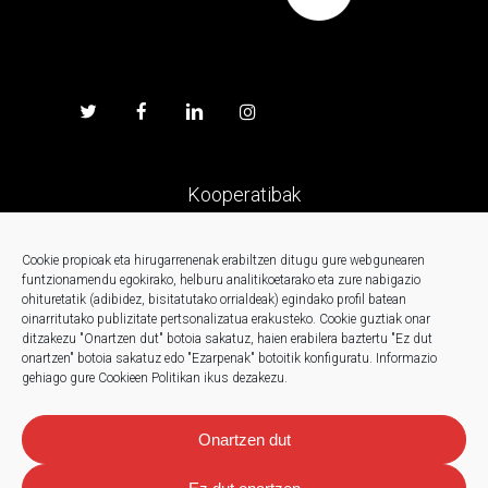
Kooperatibak
Prentsa
Cookie propioak eta hirugarrenenak erabiltzen ditugu gure webgunearen
funtzionamendu egokirako, helburu analitikoetarako eta zure nabigazio
ohituretatik (adibidez, bisitatutako orrialdeak) egindako profil batean
Kontaktua
oinarritutako publizitate pertsonalizatua erakusteko.
Cookie guztiak onar
ditzakezu "Onartzen dut" botoia sakatuz, haien erabilera baztertu "Ez dut
onartzen" botoia sakatuz edo "Ezarpenak" botoitik konfiguratu.
Informazio
Berriak
gehiago gure Cookieen Politikan ikus dezakezu.
Onartzen dut