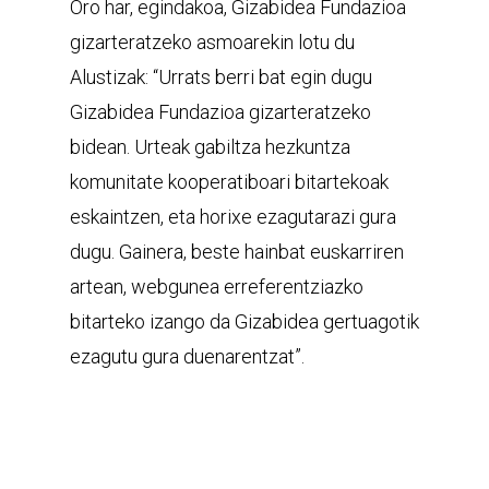
Oro har, egindakoa, Gizabidea Fundazioa
gizarteratzeko asmoarekin lotu du
Alustizak: “Urrats berri bat egin dugu
Gizabidea Fundazioa gizarteratzeko
bidean. Urteak gabiltza hezkuntza
komunitate kooperatiboari bitartekoak
eskaintzen, eta horixe ezagutarazi gura
dugu. Gainera, beste hainbat euskarriren
artean, webgunea erreferentziazko
bitarteko izango da Gizabidea gertuagotik
ezagutu gura duenarentzat”.