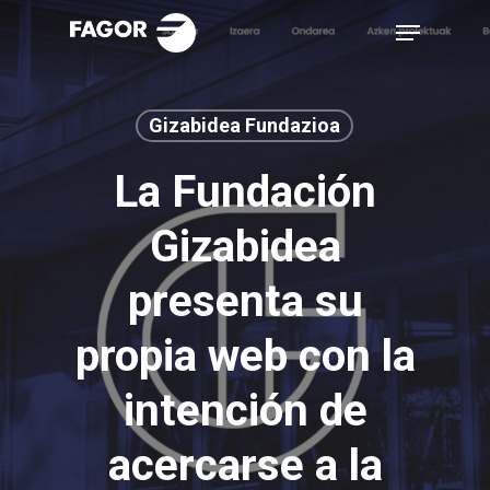
Skip
Menu
to
main
content
Gizabidea Fundazioa
La Fundación
Gizabidea
presenta su
propia web con la
intención de
acercarse a la