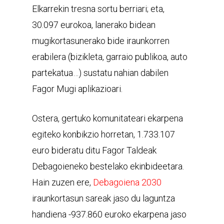
Elkarrekin tresna sortu berriari; eta,
30.097 eurokoa, lanerako bidean
mugikortasunerako bide iraunkorren
erabilera (bizikleta, garraio publikoa, auto
partekatua…) sustatu nahian dabilen
Fagor Mugi aplikazioari.
Ostera, gertuko komunitateari ekarpena
egiteko konbikzio horretan, 1.733.107
euro bideratu ditu Fagor Taldeak
Debagoieneko bestelako ekinbideetara.
Hain zuzen ere,
Debagoiena 2030
iraunkortasun sareak jaso du laguntza
handiena -937.860 euroko ekarpena jaso