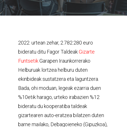
2022. urtean zehar, 2.782.280 euro
bideratu ditu Fagor Taldeak
Gizarte
Funtsetik
Garapen Iraunkorrerako
Helburuak lortzea helburu duten
ekinbideak sustatzera eta laguntzera.
Bada, ohi moduan, legeak ezarria duen
%10etik harago, urteko irabazien %12
bideratu du kooperatiba taldeak
gizartearen auto-eratzea bilatzen duten
barne mailako, Debagoieneko (Gipuzkoa),