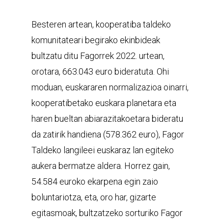
Besteren artean, kooperatiba taldeko
komunitateari begirako ekinbideak
bultzatu ditu Fagorrek 2022. urtean,
orotara, 663.043 euro bideratuta. Ohi
moduan, euskararen normalizazioa oinarri,
kooperatibetako euskara planetara eta
haren bueltan abiarazitakoetara bideratu
da zatirik handiena (578.362 euro), Fagor
Taldeko langileei euskaraz lan egiteko
aukera bermatze aldera. Horrez gain,
54.584 euroko ekarpena egin zaio
boluntariotza, eta, oro har, gizarte
egitasmoak, bultzatzeko sorturiko Fagor