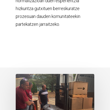
normalizazioan duen esperientzia
hizkuntza gutxituen berreskuratze
prozesuan dauden komunitateekin
partekatzen jarraitzeko.