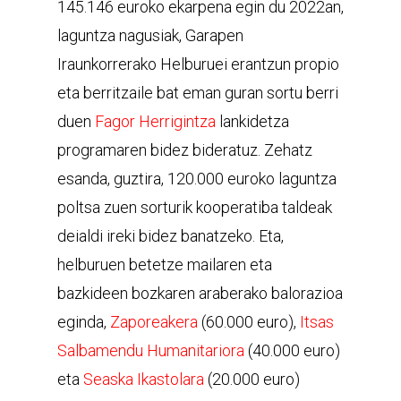
145.146 euroko ekarpena egin du 2022an,
laguntza nagusiak, Garapen
Iraunkorrerako Helburuei erantzun propio
eta berritzaile bat eman guran sortu berri
duen
Fagor Herrigintza
lankidetza
programaren bidez bideratuz. Zehatz
esanda, guztira, 120.000 euroko laguntza
poltsa zuen sorturik kooperatiba taldeak
deialdi ireki bidez banatzeko. Eta,
helburuen betetze mailaren eta
bazkideen bozkaren araberako balorazioa
eginda,
Zaporeakera
(60.000 euro),
Itsas
Salbamendu Humanitariora
(40.000 euro)
eta
Seaska Ikastolara
(20.000 euro)