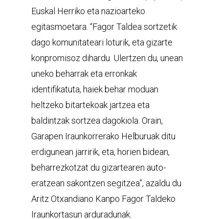
Euskal Herriko eta nazioarteko
egitasmoetara. “Fagor Taldea sortzetik
dago komunitateari loturik, eta gizarte
konpromisoz dihardu. Ulertzen du, unean
uneko beharrak eta erronkak
identifikatuta, haiek behar moduan
heltzeko bitartekoak jartzea eta
baldintzak sortzea dagokiola. Orain,
Garapen Iraunkorrerako Helburuak ditu
erdigunean jarririk, eta, horien bidean,
beharrezkotzat du gizartearen auto-
eratzean sakontzen segitzea”, azaldu du
Aritz Otxandiano Kanpo Fagor Taldeko
Iraunkortasun arduradunak.