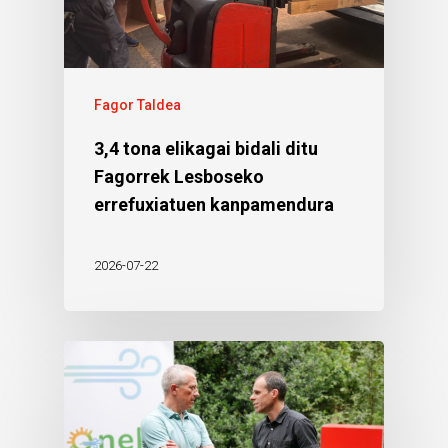
Fagor Taldea
3,4 tona elikagai bidali ditu
Fagorrek Lesboseko
errefuxiatuen kanpamendura
2026-07-22