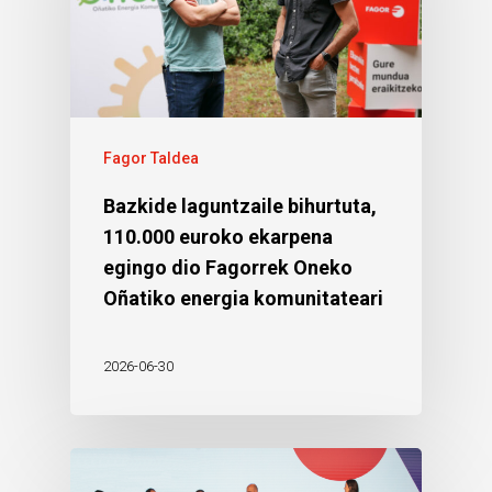
Fagor Taldea
Bazkide laguntzaile bihurtuta,
110.000 euroko ekarpena
egingo dio Fagorrek Oneko
Oñatiko energia komunitateari
2026-06-30