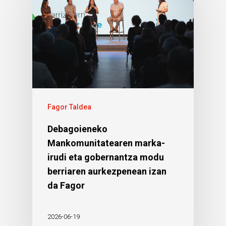
Fagor Taldea
Debagoieneko
Mankomunitatearen marka-
irudi eta gobernantza modu
berriaren aurkezpenean izan
da Fagor
2026-06-19