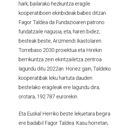
hark, bailarako hezkuntza eragile
kooperatiboen ekinbideak babes ditzan.
Fagor Taldea da Fundazioaren patrono
fundatzaile nagusia, eta, haren bidez,
besteak beste, Arizmendi Ikastolaren
Torrebaso 2030 proiektua eta Hirekin
berrikuntza zein ekintzailetza zentroa
lagundu ditu 2022an. Horiez gain, Taldeko
kooperatibak leku hartuta dauden
bestelako eragileak ere lagundu dira,
orotara, 192.787 eurorekin.
Eta Euskal Herriko beste lekuetara begira
ere badabil Fagor Taldea. Kasu horretan,