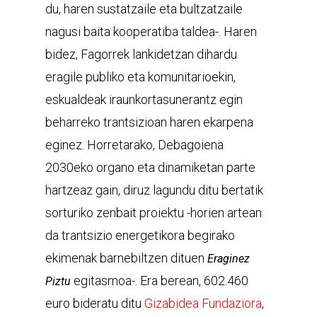
du, haren sustatzaile eta bultzatzaile
nagusi baita kooperatiba taldea-. Haren
bidez, Fagorrek lankidetzan dihardu
eragile publiko eta komunitarioekin,
eskualdeak iraunkortasunerantz egin
beharreko trantsizioan haren ekarpena
eginez. Horretarako, Debagoiena
2030eko organo eta dinamiketan parte
hartzeaz gain, diruz lagundu ditu bertatik
sorturiko zenbait proiektu -horien artean
da trantsizio energetikora begirako
ekimenak barnebiltzen dituen
Eraginez
egitasmoa-. Era berean, 602.460
Piztu
euro bideratu ditu
Gizabidea Fundaziora
,