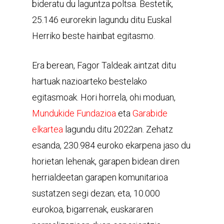
bideratu du laguntza poltsa. Bestetik,
25.146 eurorekin lagundu ditu Euskal
Herriko beste hainbat egitasmo.
Era berean, Fagor Taldeak aintzat ditu
hartuak nazioarteko bestelako
egitasmoak. Hori horrela, ohi moduan,
Mundukide Fundazioa
eta
Garabide
elkartea
lagundu ditu 2022an. Zehatz
esanda, 230.984 euroko ekarpena jaso du
horietan lehenak, garapen bidean diren
herrialdeetan garapen komunitarioa
sustatzen segi dezan; eta, 10.000
eurokoa, bigarrenak, euskararen