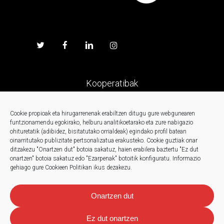
Kooperatibak
Prentsa
Cookie propioak eta hirugarrenenak erabiltzen ditugu gure webgunearen
funtzionamendu egokirako, helburu analitikoetarako eta zure nabigazio
ohituretatik (adibidez, bisitatutako orrialdeak) egindako profil batean
Kontaktua
oinarritutako publizitate pertsonalizatua erakusteko.
Cookie guztiak onar
ditzakezu "Onartzen dut" botoia sakatuz, haien erabilera baztertu "Ez dut
onartzen" botoia sakatuz edo "Ezarpenak" botoitik konfiguratu.
Informazio
Berriak
gehiago gure Cookieen Politikan ikus dezakezu.
Onartzen dut
Ez dut onartzen