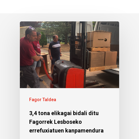
Fagor Taldea
3,4 tona elikagai bidali ditu
Fagorrek Lesboseko
errefuxiatuen kanpamendura