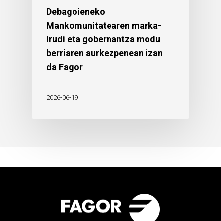
Debagoieneko
Mankomunitatearen marka-
irudi eta gobernantza modu
berriaren aurkezpenean izan
da Fagor
2026-06-19