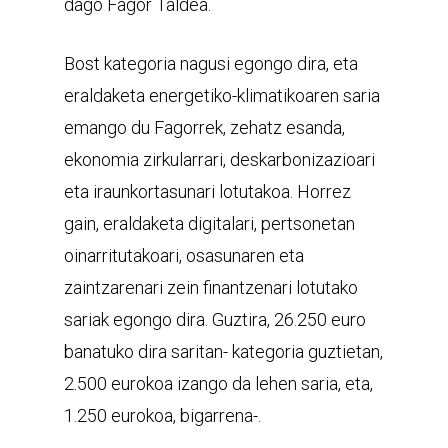
dago Fagor Taldea.
Bost kategoria nagusi egongo dira, eta
eraldaketa energetiko-klimatikoaren saria
emango du Fagorrek, zehatz esanda,
ekonomia zirkularrari, deskarbonizazioari
eta iraunkortasunari lotutakoa. Horrez
gain, eraldaketa digitalari, pertsonetan
oinarritutakoari, osasunaren eta
zaintzarenari zein finantzenari lotutako
sariak egongo dira. Guztira, 26.250 euro
banatuko dira saritan- kategoria guztietan,
2.500 eurokoa izango da lehen saria, eta,
1.250 eurokoa, bigarrena-.