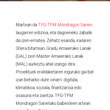
Martxan da
TFG-TFM Mondragon Sarien
laugarren edizioa, eta dagoeneko zabalik
da izen-ematea. Zehatz esanda, irailaren
30era bitartean, Gradu Amaierako Lanak
(GAL) zein Master Amaierako Lanak
(MAL) aurkeztu ahal izango dira.
Proiektuek eraldaketaren inguruko gai bat
izan beharko dute oinarri: digitala,
klimatikoa, soziala, finantzarioa edo
osasuna eta zaintza. TFG-TFM
Mondragon Sarietako babesleen artean