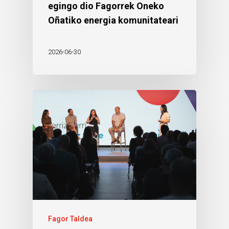
egingo dio Fagorrek Oneko
Oñatiko energia komunitateari
2026-06-30
Fagor Taldea