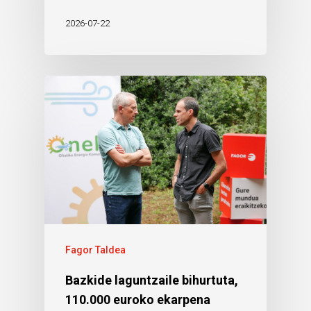
2026-07-22
Fagor Taldea
Bazkide laguntzaile bihurtuta,
110.000 euroko ekarpena