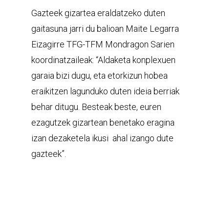
Gazteek gizartea eraldatzeko duten
gaitasuna jarri du balioan Maite Legarra
Eizagirre TFG-TFM Mondragon Sarien
koordinatzaileak: “Aldaketa konplexuen
garaia bizi dugu, eta etorkizun hobea
eraikitzen lagunduko duten ideia berriak
behar ditugu. Besteak beste, euren
ezagutzek gizartean benetako eragina
izan dezaketela ikusi ahal izango dute
gazteek”.