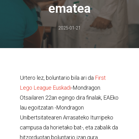
ematea
2025-01-21
Urtero lez, boluntario bila ari da
First
Lego League Euskadi
-Mondragon.
Otsailaren 22an egingo dira finalak, EAEko
lau egoitzatan -Mondragon
Unibertsitatearen Arrasateko Iturripeko
campusa da horietako bat-, eta zabalik da
hitzorduotan boluntario izan gura