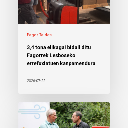
Fagor Taldea
3,4 tona elikagai bidali ditu
Fagorrek Lesboseko
errefuxiatuen kanpamendura
2026-07-22