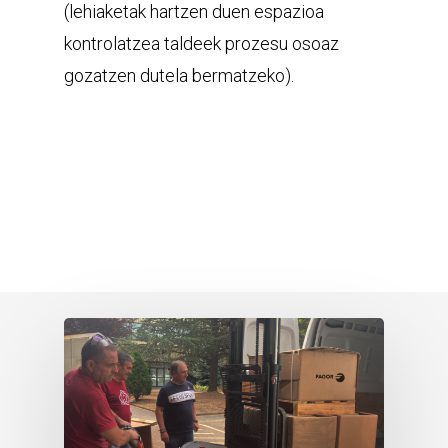
(lehiaketak hartzen duen espazioa
kontrolatzea taldeek prozesu osoaz
gozatzen dutela bermatzeko).