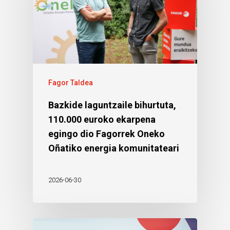
Fagor Taldea
Bazkide laguntzaile bihurtuta,
110.000 euroko ekarpena
egingo dio Fagorrek Oneko
Oñatiko energia komunitateari
2026-06-30