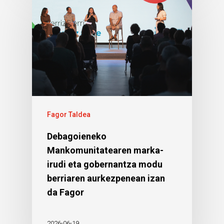
Fagor Taldea
Debagoieneko
Mankomunitatearen marka-
irudi eta gobernantza modu
berriaren aurkezpenean izan
da Fagor
2026-06-19