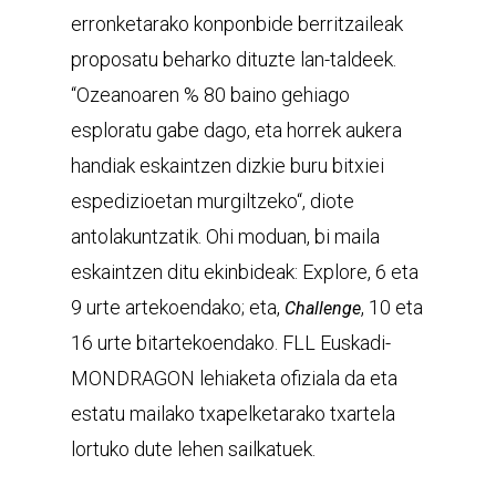
erronketarako konponbide berritzaileak
proposatu beharko dituzte lan-taldeek.
“Ozeanoaren % 80 baino gehiago
esploratu gabe dago, eta horrek aukera
handiak eskaintzen dizkie buru bitxiei
espedizioetan murgiltzeko“, diote
antolakuntzatik. Ohi moduan, bi maila
eskaintzen ditu ekinbideak: Explore, 6 eta
9 urte artekoendako; eta,
, 10 eta
Challenge
16 urte bitartekoendako. FLL Euskadi-
MONDRAGON lehiaketa ofiziala da eta
estatu mailako txapelketarako txartela
lortuko dute lehen sailkatuek.