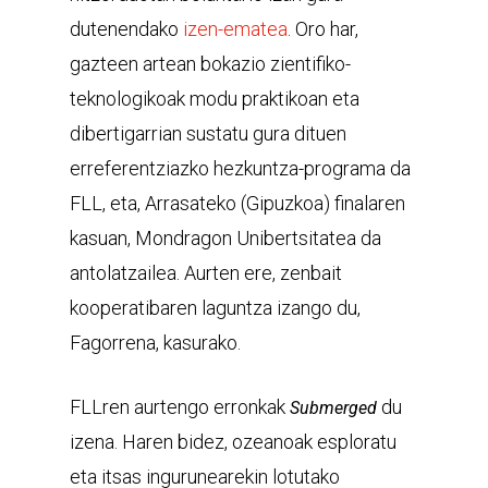
dutenendako
izen-ematea
. Oro har,
gazteen artean bokazio zientifiko-
teknologikoak modu praktikoan eta
dibertigarrian sustatu gura dituen
erreferentziazko hezkuntza-programa da
FLL, eta, Arrasateko (Gipuzkoa) finalaren
kasuan, Mondragon Unibertsitatea da
antolatzailea. Aurten ere, zenbait
kooperatibaren laguntza izango du,
Fagorrena, kasurako.
FLLren aurtengo erronkak
du
Submerged
izena. Haren bidez, ozeanoak esploratu
eta itsas ingurunearekin lotutako