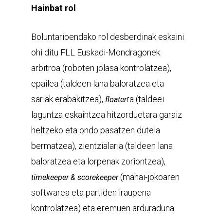
Hainbat rol
Boluntarioendako rol desberdinak eskaini
ohi ditu FLL Euskadi-Mondragonek:
arbitroa (roboten jolasa kontrolatzea),
epailea (taldeen lana baloratzea eta
sariak erabakitzea),
ra (taldeei
floater
laguntza eskaintzea hitzorduetara garaiz
heltzeko eta ondo pasatzen dutela
bermatzea), zientzialaria (taldeen lana
baloratzea eta lorpenak zoriontzea),
(mahai-jokoaren
timekeeper & scorekeeper
softwarea eta partiden iraupena
kontrolatzea) eta eremuen arduraduna