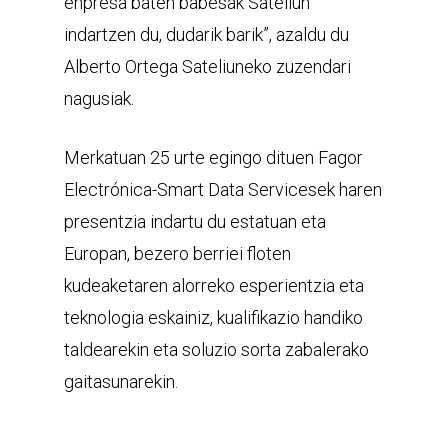
enpresa baten babesak Sateliun
indartzen du, dudarik barik”, azaldu du
Alberto Ortega Sateliuneko zuzendari
nagusiak.
Merkatuan 25 urte egingo dituen Fagor
Electrónica-Smart Data Servicesek haren
presentzia indartu du estatuan eta
Europan, bezero berriei floten
kudeaketaren alorreko esperientzia eta
teknologia eskainiz, kualifikazio handiko
taldearekin eta soluzio sorta zabalerako
gaitasunarekin.