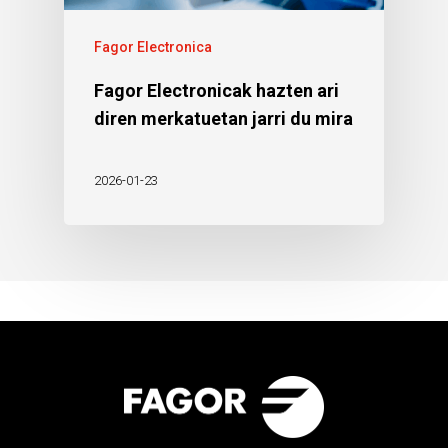
Fagor Electronica
Fagor Electronicak hazten ari
diren merkatuetan jarri du mira
2026-01-23