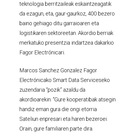
teknologia berritzaileak eskaintzeagatik
da ezagun, eta, gaur-gaurkoz, 400 bezero
baino gehiago ditu garraioaren eta
logistikaren sektoreetan. Akordio berriak
merkatuko presentzia indartzea dakarkio
Fagor Electrónicari.
Marcos Sanchez Gonzalez Fagor
Electrónicako Smart Data Serviceseko
zuzendaria “pozik” azaldu da
akordioarekin: “Gure kooperatibak atsegin
handiz eman gura die ongi etorria
Sateliun enpresari eta haren bezeroei.
Orain, gure familiaren parte dira.