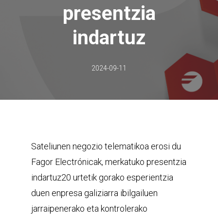
presentzia
indartuz
2024-09-11
Sateliunen negozio telematikoa erosi du
Fagor Electrónicak, merkatuko presentzia
indartuz20 urtetik gorako esperientzia
duen enpresa galiziarra ibilgailuen
jarraipenerako eta kontrolerako