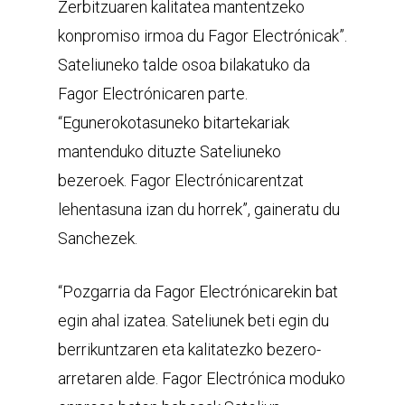
Zerbitzuaren kalitatea mantentzeko
konpromiso irmoa du Fagor Electrónicak”.
Sateliuneko talde osoa bilakatuko da
Fagor Electrónicaren parte.
“Egunerokotasuneko bitartekariak
mantenduko dituzte Sateliuneko
bezeroek. Fagor Electrónicarentzat
lehentasuna izan du horrek”, gaineratu du
Sanchezek.
“Pozgarria da Fagor Electrónicarekin bat
egin ahal izatea. Sateliunek beti egin du
berrikuntzaren eta kalitatezko bezero-
arretaren alde. Fagor Electrónica moduko