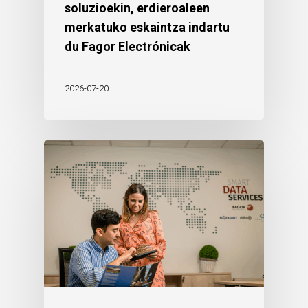
soluzioekin, erdieroaleen
merkatuko eskaintza indartu
du Fagor Electrónicak
2026-07-20