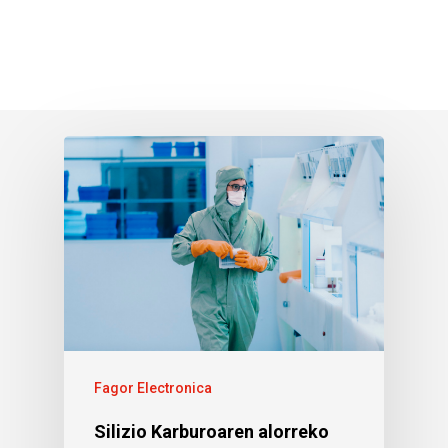
Fagor Electronica
Silizio Karburoaren alorreko