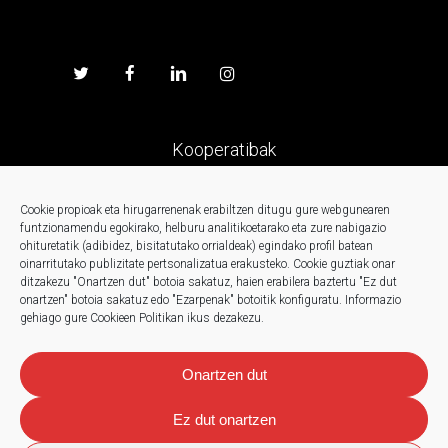
Kooperatibak
Prentsa
Cookie propioak eta hirugarrenenak erabiltzen ditugu gure webgunearen
funtzionamendu egokirako, helburu analitikoetarako eta zure nabigazio
ohituretatik (adibidez, bisitatutako orrialdeak) egindako profil batean
Kontaktua
oinarritutako publizitate pertsonalizatua erakusteko.
Cookie guztiak onar
ditzakezu "Onartzen dut" botoia sakatuz, haien erabilera baztertu "Ez dut
onartzen" botoia sakatuz edo "Ezarpenak" botoitik konfiguratu.
Informazio
Berriak
gehiago gure Cookieen Politikan ikus dezakezu.
Onartzen dut
Ez dut onartzen