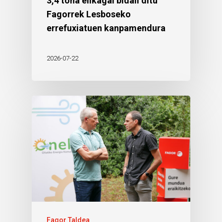
3,4 tona elikagai bidali ditu
Fagorrek Lesboseko
errefuxiatuen kanpamendura
2026-07-22
Fagor Taldea