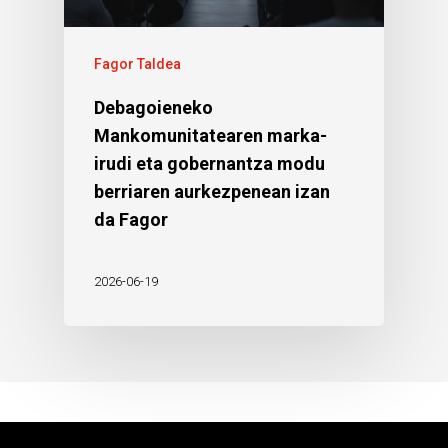
Fagor Taldea
Debagoieneko
Mankomunitatearen marka-
irudi eta gobernantza modu
berriaren aurkezpenean izan
da Fagor
2026-06-19