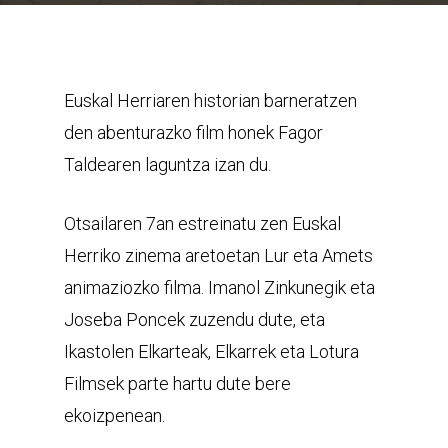
Euskal Herriaren historian barneratzen
den abenturazko film honek Fagor
Taldearen laguntza izan du.
Otsailaren 7an estreinatu zen Euskal
Herriko zinema aretoetan Lur eta Amets
animaziozko filma. Imanol Zinkunegik eta
Joseba Poncek zuzendu dute, eta
Ikastolen Elkarteak, Elkarrek eta Lotura
Filmsek parte hartu dute bere
ekoizpenean.