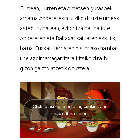
Filmean, Lurren eta Ametsen gurasoek
amama Andererekin utziko dituzte umeak
asteburu batean, ezkontza bat baitute.
Andereren eta Baltaxar katuaren eskutik,
baina, Euskal Herriaren historiako hainbat
une azpimarragarritara iritsiko dira, bi
gizon gaizto atzetik dituztela.
Click to accept marketing cookies and
enable this content