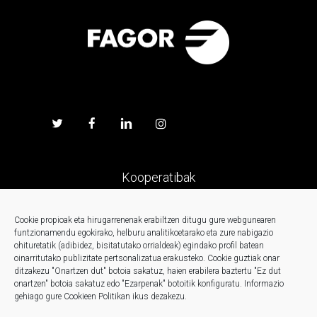
Kooperatibak
Prentsa
Cookie propioak eta hirugarrenenak erabiltzen ditugu gure webgunearen
funtzionamendu egokirako, helburu analitikoetarako eta zure nabigazio
ohituretatik (adibidez, bisitatutako orrialdeak) egindako profil batean
Kontaktua
oinarritutako publizitate pertsonalizatua erakusteko.
Cookie guztiak onar
ditzakezu "Onartzen dut" botoia sakatuz, haien erabilera baztertu "Ez dut
onartzen" botoia sakatuz edo "Ezarpenak" botoitik konfiguratu.
Informazio
Berriak
gehiago gure Cookieen Politikan ikus dezakezu.