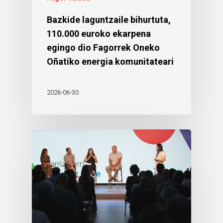
Bazkide laguntzaile bihurtuta,
110.000 euroko ekarpena
egingo dio Fagorrek Oneko
Oñatiko energia komunitateari
2026-06-30