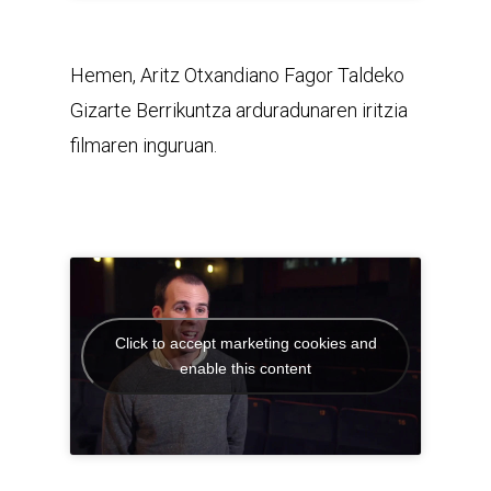
Hemen, Aritz Otxandiano Fagor Taldeko
Gizarte Berrikuntza arduradunaren iritzia
filmaren inguruan.
Click to accept marketing cookies and
enable this content