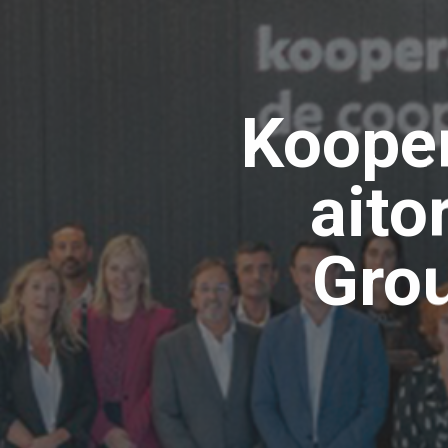
Kooper
aito
Gro