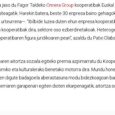
a jaso du Fagor Taldeko
Onnera Group
kooperatibak Euskal 
teagatik. Harekin batera, beste 30 enpresa baino gehiagok 
 urteurrena—. “Ibilbide luzea duten ehun enpresa kooperat
n kooperatibak dira, sektore oso ezberdinetakoak. Heterog
peratibaren figura juridikoaren pean“, azaldu du Patxi Ola
ren aitortza soziala egiteko premia azpimarratu du Koope
nomiko eta kulturalerako benetako motorra dira. Mundu hon
ten digute badagoela aberastasuna modu bidezkoagoan ban
herriaren garapenari egiten dioten ekarpenagatik, aitortza s