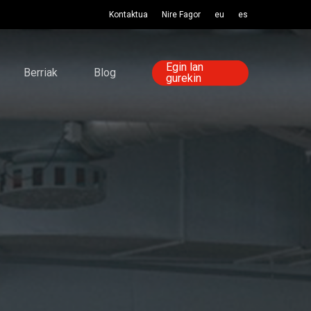
Kontaktua
Nire Fagor
eu
es
Egin lan
Berriak
Blog
gurekin