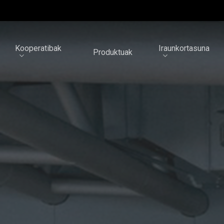
Kooperatibak
Iraunkortasuna
Produktuak