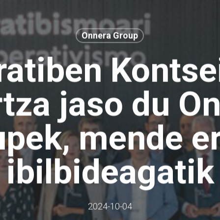
Onnera Group
atiben Kontse
rtza jaso du O
upek, mende er
ibilbideagatik
2024-10-04