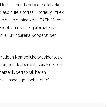
Herritik mundu hobea eraikitzeko
jaso dute aitortza —horiek guztiek,
ibo baino gehiago ditu EAEk. Mende
eneotasun horrek garbi uzten du
barria Furundarena Kooperatiben
ratiben Kontseiluko presidenteak:
etan, non desberdintasunak gero eta
atzerik, pertsonak beren
ozial handiagoa behar dute“.