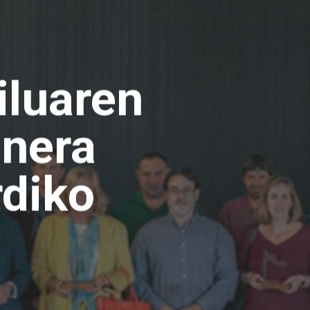
iluaren
nnera
diko