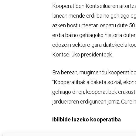
Kooperatiben Kontseiluaren aitortz
lanean mende erdi baino gehiago egi
azken bost urteetan ospatu dute 50.
erdia baino gehiagoko historia dute
edozein sektore gara daitekeela koo
Kontseiluko presidenteak.
Era berean, mugimendu kooperatiboa
“Kooperatibak aldaketa sozial, eko
gehiago diren, kooperatibek erakus
jardueraren erdigunean jarriz. Gure 
Ibilbide luzeko kooperatiba