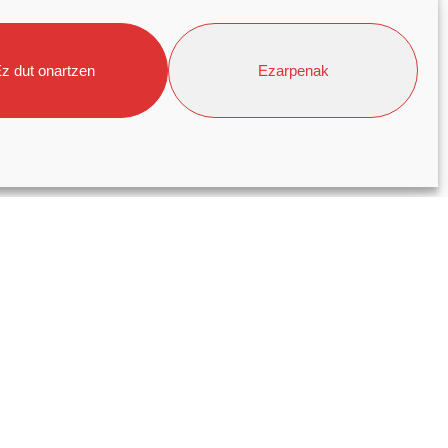
n—, 1960an hasi zuen ibilbidea,
 departamentua sortu zuenean.
aitasun handiko sukaldeak, gama
z dut onartzen
Ezarpenak
tegi industrialak… Fagor
a. Oñatin (Gipuzkoa, Euskal Herria)