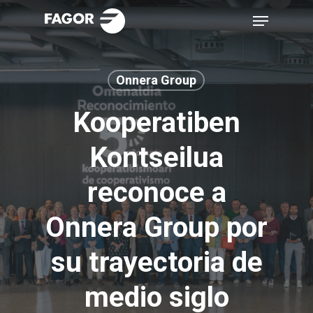
Skip
Menu
to
main
content
Onnera Group
Kooperatiben
Kontseilua
reconoce a
Onnera Group por
su trayectoria de
medio siglo