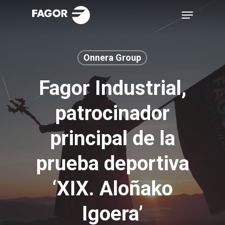
Skip
Menu
to
main
content
Onnera Group
Fagor Industrial,
patrocinador
principal de la
prueba deportiva
‘XIX. Aloñako
Igoera’