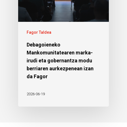
Fagor Taldea
Debagoieneko
Mankomunitatearen marka-
irudi eta gobernantza modu
berriaren aurkezpenean izan
da Fagor
2026-06-19