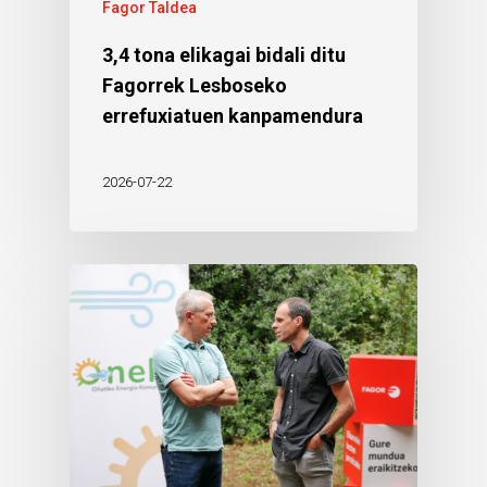
Fagor Taldea
3,4 tona elikagai bidali ditu
Fagorrek Lesboseko
errefuxiatuen kanpamendura
2026-07-22