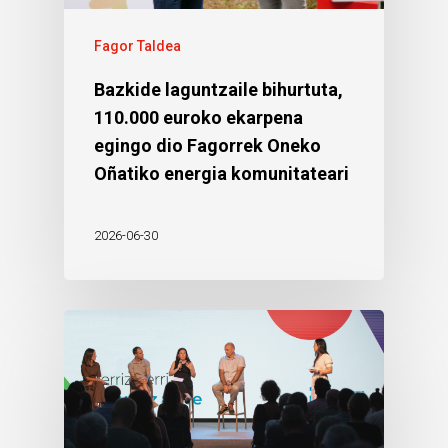
Fagor Taldea
Bazkide laguntzaile bihurtuta,
110.000 euroko ekarpena
egingo dio Fagorrek Oneko
Oñatiko energia komunitateari
2026-06-30