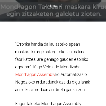
2020-04-07
“Erronka handia da lau asteko epean
maskara kirurgikoak egiteko lau makina
fabrikatzea; are gehiago gauden ezohiko
egoeran”. Iñigo Velez de Mendizabal
Mondragon Assembly
ko Automatizazio
Negozioko arduradunak azaldu digu lanak
aurreikusi moduan ari direla gauzatzen.
Fagor taldeko Mondragon Assembly