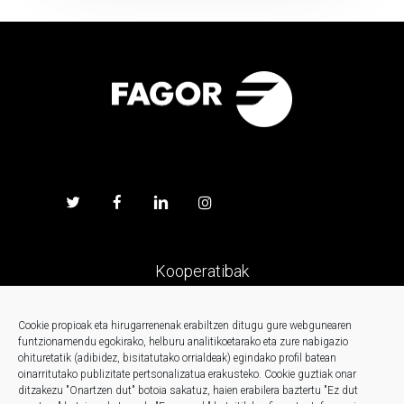
Kooperatibak
Prentsa
Cookie propioak eta hirugarrenenak erabiltzen ditugu gure webgunearen
funtzionamendu egokirako, helburu analitikoetarako eta zure nabigazio
ohituretatik (adibidez, bisitatutako orrialdeak) egindako profil batean
Kontaktua
oinarritutako publizitate pertsonalizatua erakusteko.
Cookie guztiak onar
ditzakezu "Onartzen dut" botoia sakatuz, haien erabilera baztertu "Ez dut