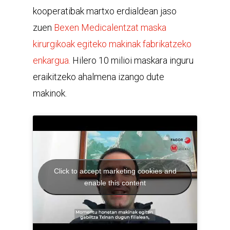
kooperatibak martxo erdialdean jaso
zuen
Bexen Medicalentzat maska
kirurgikoak egiteko makinak fabrikatzeko
enkargua.
Hilero 10 milioi maskara inguru
eraikitzeko ahalmena izango dute
makinok.
Click to accept marketing cookies and
enable this content