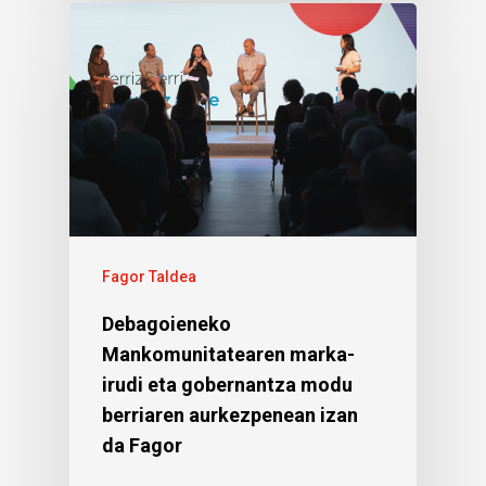
Fagor Taldea
Debagoieneko
Mankomunitatearen marka-
irudi eta gobernantza modu
berriaren aurkezpenean izan
da Fagor