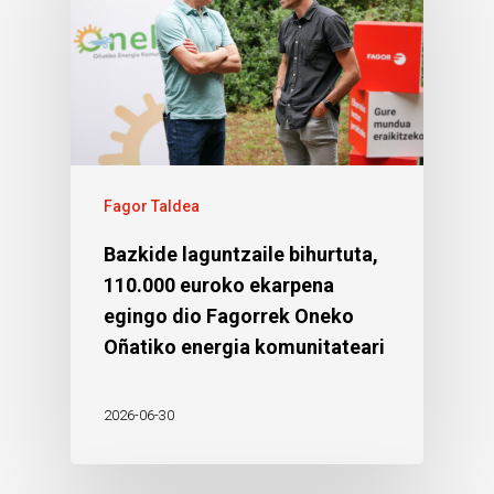
Fagor Taldea
Bazkide laguntzaile bihurtuta,
110.000 euroko ekarpena
egingo dio Fagorrek Oneko
Oñatiko energia komunitateari
2026-06-30