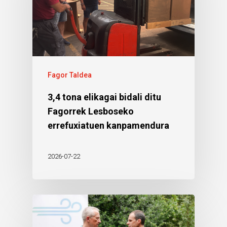
Fagor Taldea
3,4 tona elikagai bidali ditu
Fagorrek Lesboseko
errefuxiatuen kanpamendura
2026-07-22