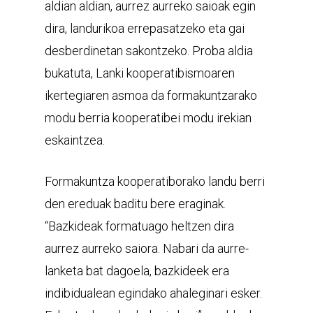
aldian aldian, aurrez aurreko saioak egin
dira, landurikoa errepasatzeko eta gai
desberdinetan sakontzeko. Proba aldia
bukatuta, Lanki kooperatibismoaren
ikertegiaren asmoa da formakuntzarako
modu berria kooperatibei modu irekian
eskaintzea.
Formakuntza kooperatiborako landu berri
den ereduak baditu bere eraginak.
“Bazkideak formatuago heltzen dira
aurrez aurreko saiora. Nabari da aurre-
lanketa bat dagoela, bazkideek era
indibidualean egindako ahaleginari esker.