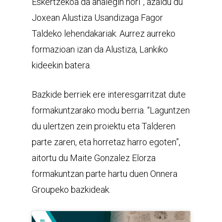
Eskertzekoa da ahalegin hori”, azaldu du
Joxean Alustiza Usandizaga Fagor
Taldeko lehendakariak. Aurrez aurreko
formazioan izan da Alustiza, Lankiko
kideekin batera.
Bazkide berriek ere interesgarritzat dute
formakuntzarako modu berria. “Laguntzen
du ulertzen zein proiektu eta Talderen
parte zaren, eta horretaz harro egoten”,
aitortu du Maite Gonzalez Elorza
formakuntzan parte hartu duen Onnera
Groupeko bazkideak.