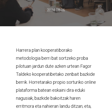
2024-08-26
Harrera plan kooperatiborako
metodologia berri bat sortzeko proba
pilotuan jardun dute azken urtean Fagor
Taldeko kooperatibetako zenbait bazkide
berrik. Horretarako propio sorturiko online
plataforma batean eskaini dira eduki
nagusiak, bazkide bakoitzak haren
erritmora eta nahieran landu ditzan; eta,