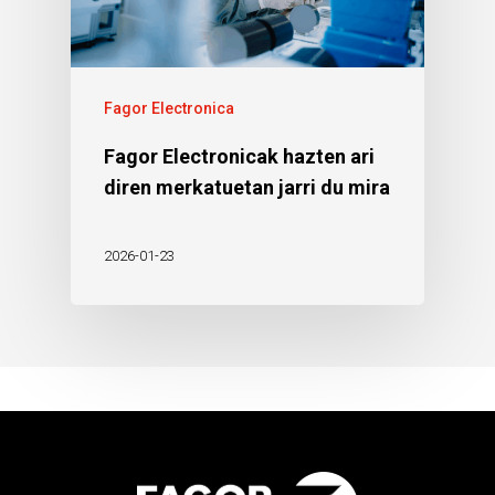
Fagor Electronica
Fagor Electronicak hazten ari
diren merkatuetan jarri du mira
2026-01-23