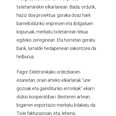
txiletarrarekin elkarlanean. Bada, ordutik,
haziz doa proiektua: goraka doaz hark
barnebilduriko enpresen eta ibilgailuen
kopuruak, merkatu txiletarrean lekua
egiteko zereginean. Eta horretan geratu
barik, lurralde hedapenean sakontzea da
helburua.
Fagor Elektronikako ordezkarien
esanetan, orain arteko elkarlanak “une
gozoak eta gaindituriko erronkak” ekarri
dizkio kooperatibari. Besteren artean,
bigarren esportazio merkatu bilakatu da
Txile fakturazioan, eta, lehena,