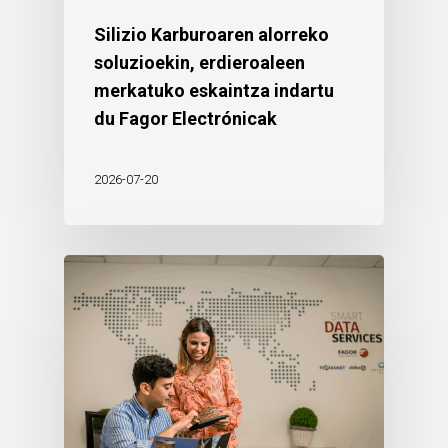
Silizio Karburoaren alorreko
soluzioekin, erdieroaleen
merkatuko eskaintza indartu
du Fagor Electrónicak
2026-07-20