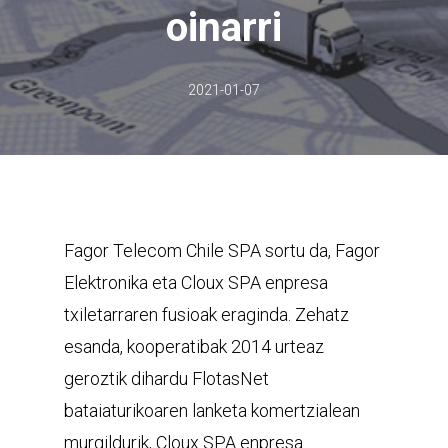
oinarri
2021-01-07
Fagor Telecom Chile SPA sortu da, Fagor
Elektronika eta Cloux SPA enpresa
txiletarraren fusioak eraginda. Zehatz
esanda, kooperatibak 2014 urteaz
geroztik dihardu FlotasNet
bataiaturikoaren lanketa komertzialean
murgildurik, Cloux SPA enpresa