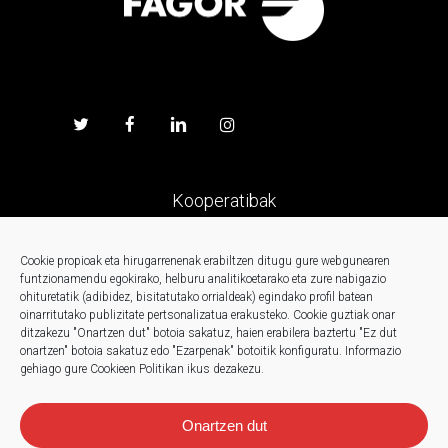
Kooperatibak
Prentsa
Cookie propioak eta hirugarrenenak erabiltzen ditugu gure webgunearen
funtzionamendu egokirako, helburu analitikoetarako eta zure nabigazio
ohituretatik (adibidez, bisitatutako orrialdeak) egindako profil batean
Kontaktua
oinarritutako publizitate pertsonalizatua erakusteko.
Cookie guztiak onar
ditzakezu "Onartzen dut" botoia sakatuz, haien erabilera baztertu "Ez dut
onartzen" botoia sakatuz edo "Ezarpenak" botoitik konfiguratu.
Informazio
Berriak
gehiago gure Cookieen Politikan ikus dezakezu.
Onartzen dut