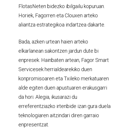
FlotasNeten bidezko ibilgailu kopuruan.
Horiek, Fagorren eta Clouxen arteko
aliantza estrategikoa indartzea dakarte.
Bada, azken urtean haien arteko
elkarlanean sakontzen jardun dute bi
enpresek. Hainbaten artean, Fagor Smart
Servicesek herrialdearekiko duen
konpromisoaren eta Txileko merkatuaren
alde egiten duen apustuaren erakusgarri
da hori. Alegia, ikusarazi du
erreferentziazko irtenbide izan gura duela
teknologiaren aitzindari diren garraio
enpresentzat.