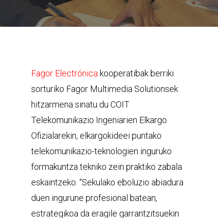
Fagor Electrónica
kooperatibak berriki
sorturiko Fagor Multimedia Solutionsek
hitzarmena sinatu du COIT
Telekomunikazio Ingeniarien Elkargo
Ofizialarekin, elkargokideei puntako
telekomunikazio-teknologien inguruko
formakuntza tekniko zein praktiko zabala
eskaintzeko. “Sekulako eboluzio abiadura
duen ingurune profesional batean,
estrategikoa da eragile garrantzitsuekin