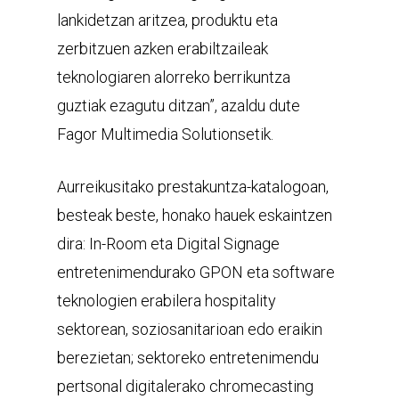
lankidetzan aritzea, produktu eta
zerbitzuen azken erabiltzaileak
teknologiaren alorreko berrikuntza
guztiak ezagutu ditzan”, azaldu dute
Fagor Multimedia Solutionsetik.
Aurreikusitako prestakuntza-katalogoan,
besteak beste, honako hauek eskaintzen
dira: In-Room eta Digital Signage
entretenimendurako GPON eta software
teknologien erabilera hospitality
sektorean, soziosanitarioan edo eraikin
berezietan; sektoreko entretenimendu
pertsonal digitalerako chromecasting