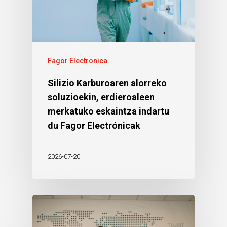
Fagor Electronica
Silizio Karburoaren alorreko
soluzioekin, erdieroaleen
merkatuko eskaintza indartu
du Fagor Electrónicak
2026-07-20