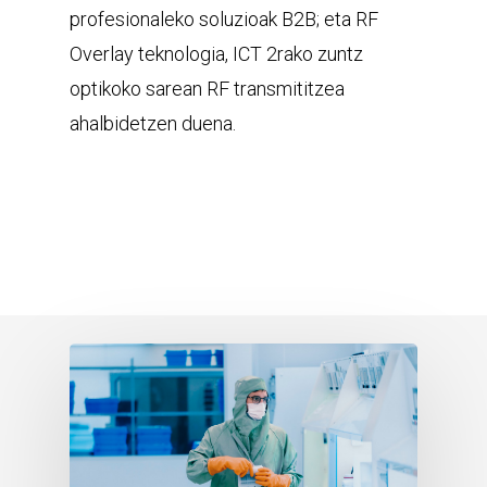
profesionaleko soluzioak B2B; eta RF
Overlay teknologia, ICT 2rako zuntz
optikoko sarean RF transmititzea
ahalbidetzen duena.