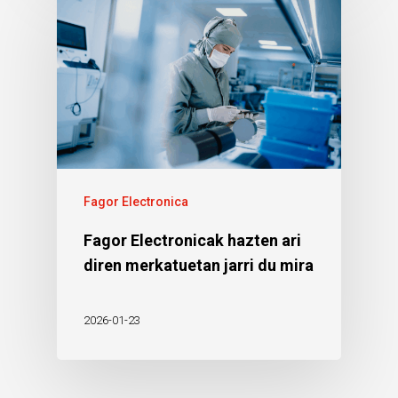
Fagor Electronica
Fagor Electronicak hazten ari
diren merkatuetan jarri du mira
2026-01-23