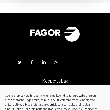
Kooperatibak
Prentsa
Cookie propioak eta hirugarrenenak erabiltzen ditugu gure webgunearen
funtzionamendu egokirako, helburu analitikoetarako eta zure nabigazio
ohituretatik (adibidez, bisitatutako orrialdeak) egindako profil batean
Kontaktua
oinarritutako publizitate pertsonalizatua erakusteko.
Cookie guztiak onar