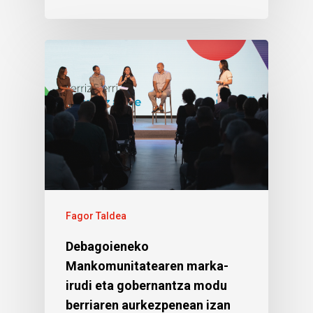
Fagor Taldea
Debagoieneko
Mankomunitatearen marka-
irudi eta gobernantza modu
berriaren aurkezpenean izan