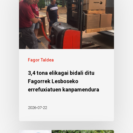
Fagor Taldea
3,4 tona elikagai bidali ditu
Fagorrek Lesboseko
errefuxiatuen kanpamendura
2026-07-22