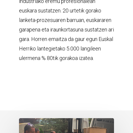
industriako eremu profesionalean
euskara sustatzen. 20 urtetik gorako
lanketa-prozesuaren barruan, euskararen
garapena eta iraunkortasuna sustatzen ari
gara. Horren emaitza da gaur egun Euskal
Herriko lantegietako 5.000 langileen
ulermena % 80tik gorakoa izatea.