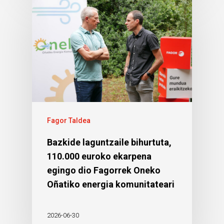
Fagor Taldea
Bazkide laguntzaile bihurtuta,
110.000 euroko ekarpena
egingo dio Fagorrek Oneko
Oñatiko energia komunitateari
2026-06-30