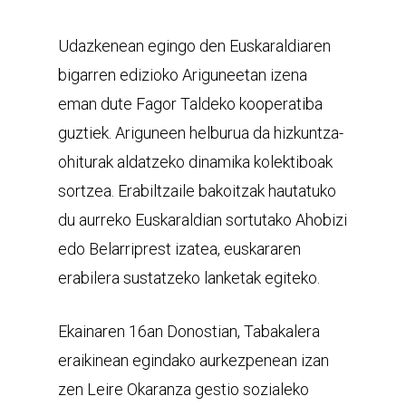
Udazkenean egingo den Euskaraldiaren
bigarren edizioko Ariguneetan izena
eman dute Fagor Taldeko kooperatiba
guztiek. Ariguneen helburua da hizkuntza-
ohiturak aldatzeko dinamika kolektiboak
sortzea. Erabiltzaile bakoitzak hautatuko
du aurreko Euskaraldian sortutako Ahobizi
edo Belarriprest izatea, euskararen
erabilera sustatzeko lanketak egiteko.
Ekainaren 16an Donostian, Tabakalera
eraikinean egindako aurkezpenean izan
zen Leire Okaranza gestio sozialeko