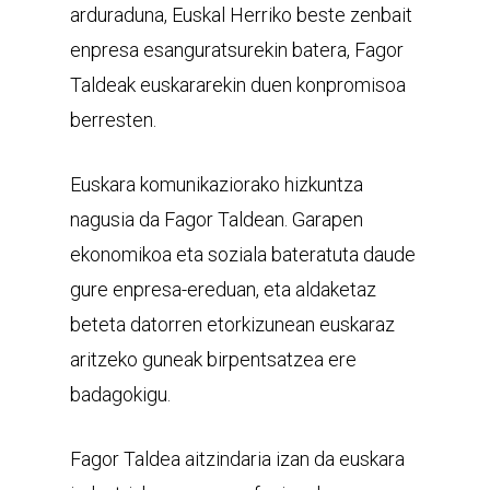
arduraduna, Euskal Herriko beste zenbait
enpresa esanguratsurekin batera, Fagor
Taldeak euskararekin duen konpromisoa
berresten.
Euskara komunikaziorako hizkuntza
nagusia da Fagor Taldean. Garapen
ekonomikoa eta soziala bateratuta daude
gure enpresa-ereduan, eta aldaketaz
beteta datorren etorkizunean euskaraz
aritzeko guneak birpentsatzea ere
badagokigu.
Fagor Taldea aitzindaria izan da euskara