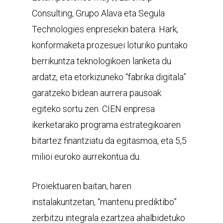
Consulting, Grupo Alava eta Segula
Technologies enpresekin batera. Hark,
konformaketa prozesuei loturiko puntako
berrikuntza teknologikoen lanketa du
ardatz, eta etorkizuneko “fabrika digitala”
garatzeko bidean aurrera pausoak
egiteko sortu zen. CIEN enpresa
ikerketarako programa estrategikoaren
bitartez finantziatu da egitasmoa, eta 5,5
milioi euroko aurrekontua du.
Proiektuaren baitan, haren
instalakuntzetan, “mantenu prediktibo”
zerbitzu integrala ezartzea ahalbidetuko