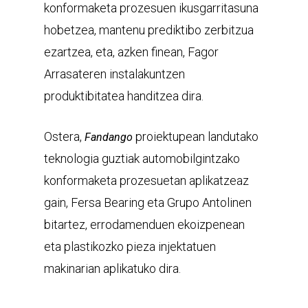
konformaketa prozesuen ikusgarritasuna
hobetzea, mantenu prediktibo zerbitzua
ezartzea, eta, azken finean, Fagor
Arrasateren instalakuntzen
produktibitatea handitzea dira.
Ostera,
proiektupean landutako
Fandango
teknologia guztiak automobilgintzako
konformaketa prozesuetan aplikatzeaz
gain, Fersa Bearing eta Grupo Antolinen
bitartez, errodamenduen ekoizpenean
eta plastikozko pieza injektatuen
makinarian aplikatuko dira.