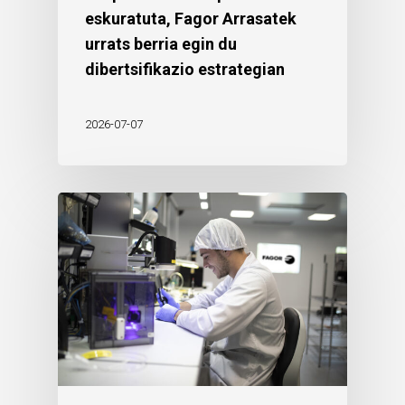
eskuratuta, Fagor Arrasatek
urrats berria egin du
dibertsifikazio estrategian
2026-07-07