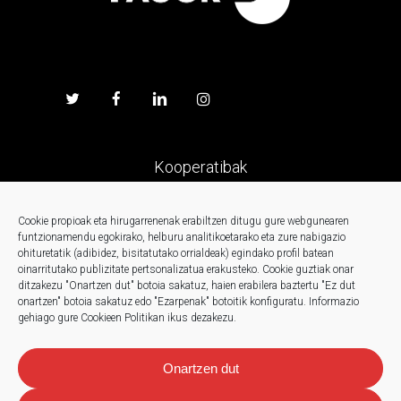
Kooperatibak
Prentsa
Cookie propioak eta hirugarrenenak erabiltzen ditugu gure webgunearen
funtzionamendu egokirako, helburu analitikoetarako eta zure nabigazio
ohituretatik (adibidez, bisitatutako orrialdeak) egindako profil batean
Kontaktua
oinarritutako publizitate pertsonalizatua erakusteko.
Cookie guztiak onar
ditzakezu "Onartzen dut" botoia sakatuz, haien erabilera baztertu "Ez dut
onartzen" botoia sakatuz edo "Ezarpenak" botoitik konfiguratu.
Informazio
Berriak
gehiago gure Cookieen Politikan ikus dezakezu.
Onartzen dut