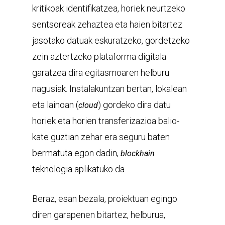
kritikoak identifikatzea, horiek neurtzeko
sentsoreak zehaztea eta haien bitartez
jasotako datuak eskuratzeko, gordetzeko
zein aztertzeko plataforma digitala
garatzea dira egitasmoaren helburu
nagusiak. Instalakuntzan bertan, lokalean
eta lainoan (
) gordeko dira datu
cloud
horiek eta horien transferizazioa balio-
kate guztian zehar era seguru baten
bermatuta egon dadin,
blockhain
teknologia aplikatuko da.
Beraz, esan bezala, proiektuan egingo
diren garapenen bitartez, helburua,