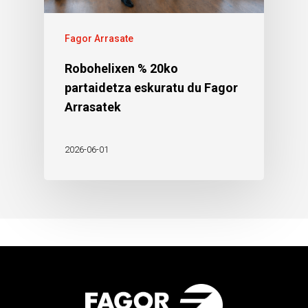
Fagor Arrasate
Robohelixen % 20ko
partaidetza eskuratu du Fagor
Arrasatek
2026-06-01