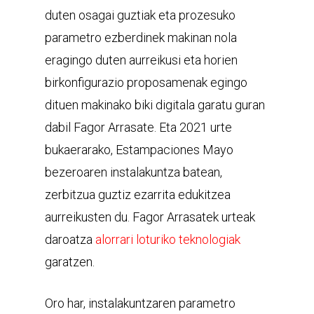
duten osagai guztiak eta prozesuko
parametro ezberdinek makinan nola
eragingo duten aurreikusi eta horien
birkonfigurazio proposamenak egingo
dituen makinako biki digitala garatu guran
dabil Fagor Arrasate. Eta 2021 urte
bukaerarako, Estampaciones Mayo
bezeroaren instalakuntza batean,
zerbitzua guztiz ezarrita edukitzea
aurreikusten du. Fagor Arrasatek urteak
daroatza
alorrari loturiko teknologiak
garatzen.
Oro har, instalakuntzaren parametro