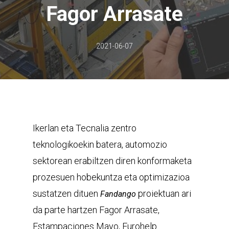
Fagor Arrasate
2021-06-07
Ikerlan eta Tecnalia zentro
teknologikoekin batera, automozio
sektorean erabiltzen diren konformaketa
prozesuen hobekuntza eta optimizazioa
sustatzen dituen
proiektuan ari
Fandango
da parte hartzen Fagor Arrasate,
Estampaciones Mayo, Eurohelp