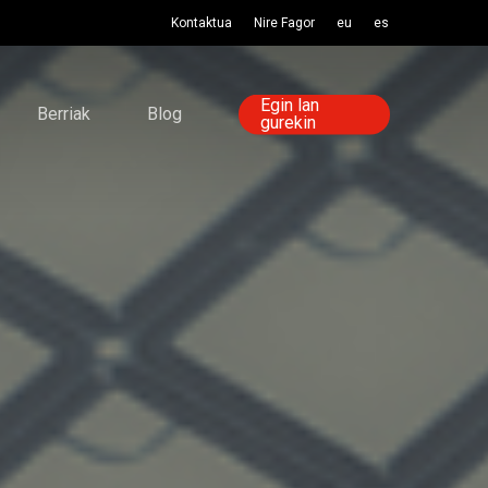
Kontaktua
Nire Fagor
eu
es
Egin lan
Berriak
Blog
gurekin