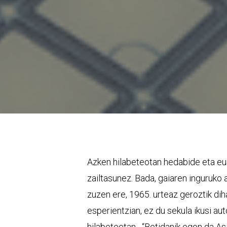
Azken hilabeteotan hedabide eta eu
zailtasunez. Bada, gaiaren inguruko 
zuzen ere, 1965. urteaz geroztik di
esperientzian, ez du sekula ikusi a
hilabeteetan-. “Betidanik egon da A