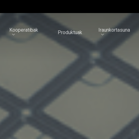
Kooperatibak
Iraunkortasuna
Produktuak