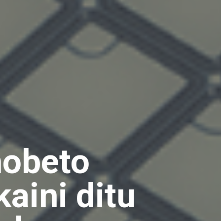
hobeto
aini ditu