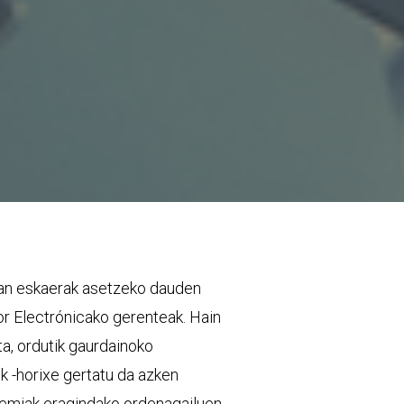
rean eskaerak asetzeko dauden
gor Electrónicako gerenteak. Hain
ta, ordutik gaurdainoko
k -horixe gertatu da azken
demiak eragindako ordenagailuen,