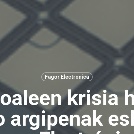
Fagor Electronica
roaleen krisia 
o argipenak esk