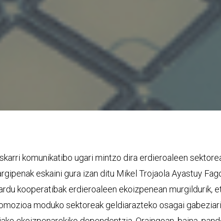
skarri komunikatibo ugari mintzo dira erdieroaleen sekto
argipenak eskaini gura izan ditu Mikel Trojaola Ayastuy Fa
hardu kooperatibak erdieroaleen ekoizpenean murgildurik, e
utomozioa moduko sektoreak geldiarazteko osagai gabeziari
siako ekoizpenarekiko dependentzia. Oraingoan, baina, pan