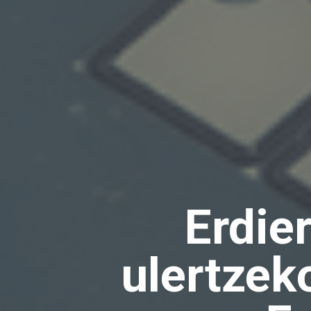
Erdie
ulertzek