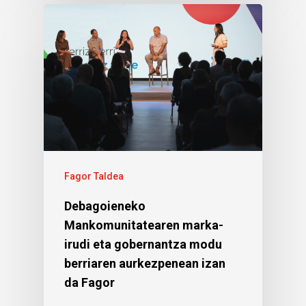
Fagor Taldea
Debagoieneko
Mankomunitatearen marka-
irudi eta gobernantza modu
berriaren aurkezpenean izan
da Fagor