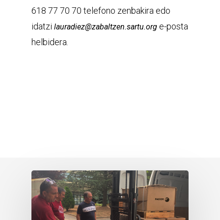
618 77 70 70 telefono zenbakira edo
idatzi
e-posta
lauradiez@zabaltzen.sartu.org
helbidera.