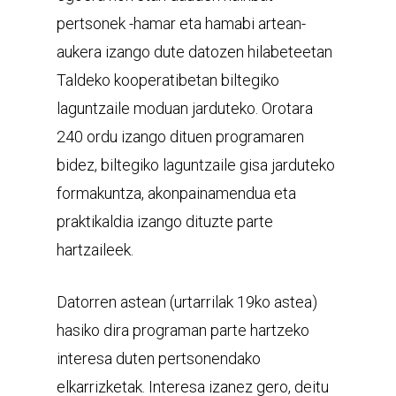
pertsonek -hamar eta hamabi artean-
aukera izango dute datozen hilabeteetan
Taldeko kooperatibetan biltegiko
laguntzaile moduan jarduteko. Orotara
240 ordu izango dituen programaren
bidez, biltegiko laguntzaile gisa jarduteko
formakuntza, akonpainamendua eta
praktikaldia izango dituzte parte
hartzaileek.
Datorren astean (urtarrilak 19ko astea)
hasiko dira programan parte hartzeko
interesa duten pertsonendako
elkarrizketak. Interesa izanez gero, deitu