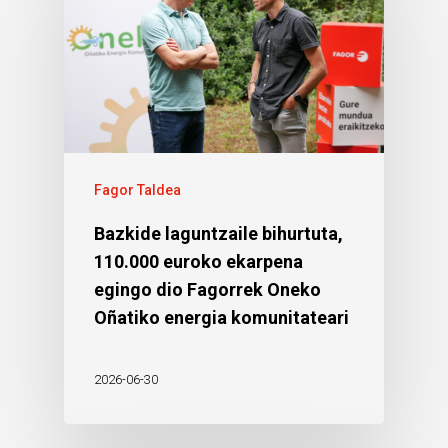
Fagor Taldea
Bazkide laguntzaile bihurtuta,
110.000 euroko ekarpena
egingo dio Fagorrek Oneko
Oñatiko energia komunitateari
2026-06-30