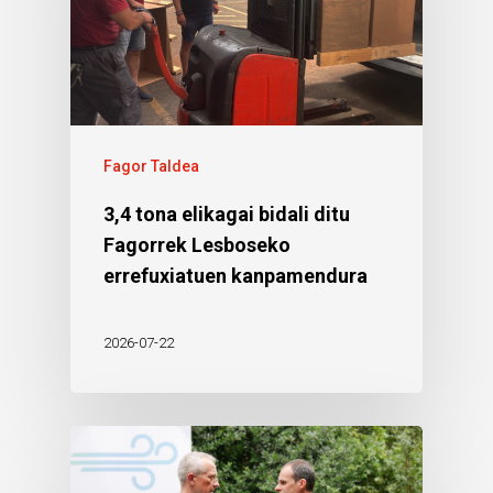
Fagor Taldea
3,4 tona elikagai bidali ditu
Fagorrek Lesboseko
errefuxiatuen kanpamendura
2026-07-22