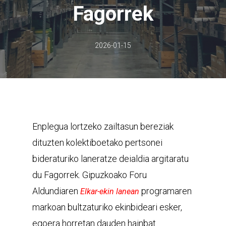
Fagorrek
2026-01-15
Enplegua lortzeko zailtasun bereziak
dituzten kolektiboetako pertsonei
bideraturiko laneratze deialdia argitaratu
du Fagorrek. Gipuzkoako Foru
Aldundiaren
programaren
Elkar-ekin lanean
markoan bultzaturiko ekinbideari esker,
egoera horretan dauden hainbat