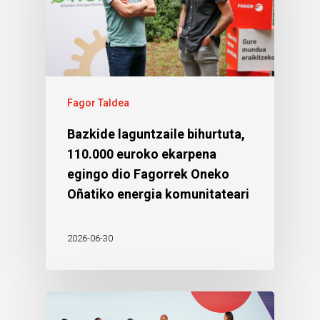
Fagor Taldea
Bazkide laguntzaile bihurtuta,
110.000 euroko ekarpena
egingo dio Fagorrek Oneko
Oñatiko energia komunitateari
2026-06-30