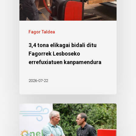
Fagor Taldea
3,4 tona elikagai bidali ditu
Fagorrek Lesboseko
errefuxiatuen kanpamendura
2026-07-22