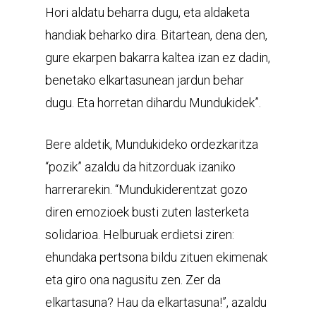
Hori aldatu beharra dugu, eta aldaketa
handiak beharko dira. Bitartean, dena den,
gure ekarpen bakarra kaltea izan ez dadin,
benetako elkartasunean jardun behar
dugu. Eta horretan dihardu Mundukidek”.
Bere aldetik, Mundukideko ordezkaritza
“pozik” azaldu da hitzorduak izaniko
harrerarekin. “Mundukiderentzat gozo
diren emozioek busti zuten lasterketa
solidarioa. Helburuak erdietsi ziren:
ehundaka pertsona bildu zituen ekimenak
eta giro ona nagusitu zen. Zer da
elkartasuna? Hau da elkartasuna!”, azaldu