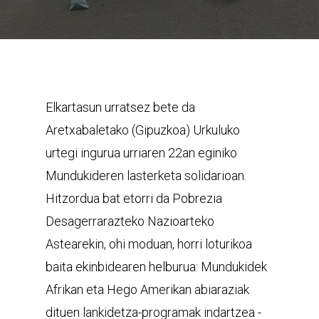
Elkartasun urratsez bete da
Aretxabaletako (Gipuzkoa) Urkuluko
urtegi ingurua urriaren 22an eginiko
Mundukideren lasterketa solidarioan.
Hitzordua bat etorri da Pobrezia
Desagerrarazteko Nazioarteko
Astearekin, ohi moduan, horri loturikoa
baita ekinbidearen helburua: Mundukidek
Afrikan eta Hego Amerikan abiaraziak
dituen lankidetza-programak indartzea -