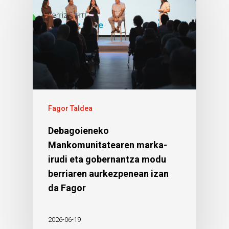
Fagor Taldea
Debagoieneko
Mankomunitatearen marka-
irudi eta gobernantza modu
berriaren aurkezpenean izan
da Fagor
2026-06-19