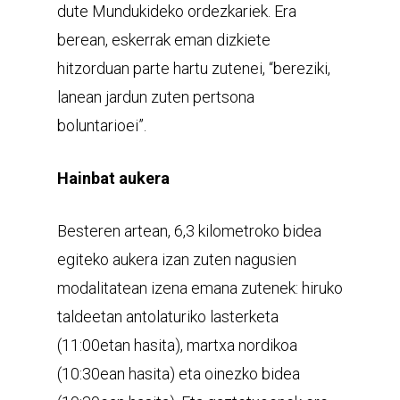
dute Mundukideko ordezkariek. Era
berean, eskerrak eman dizkiete
hitzorduan parte hartu zutenei, “bereziki,
lanean jardun zuten pertsona
boluntarioei”.
Hainbat aukera
Besteren artean, 6,3 kilometroko bidea
egiteko aukera izan zuten nagusien
modalitatean izena emana zutenek: hiruko
taldeetan antolaturiko lasterketa
(11:00etan hasita), martxa nordikoa
(10:30ean hasita) eta oinezko bidea