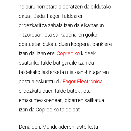
helburu horretara bideratzen da bildutako
dirua-. Bada, Fagor Taldearen
ordezkaritza zabala izan da elkartasun
hitzorduan, eta sailkapenaren goiko
postuetan bukatu duen kooperatibarik ere
izan da. Izan ere,
Copreciko
kideek
osaturiko talde bat garaile izan da
taldekako lasterketa mistoan -hirugarren
postua eskuratu du
Fagor Electrónica
ordezkatu duen talde batek-; eta,
emakumezkoenean, bigarren sailkatua
izan da Copreciko talde bat.
Dena den, Mundukideren lasterketa