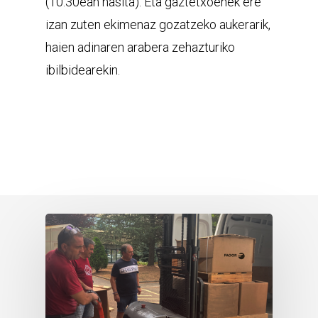
(10:30ean hasita). Eta gaztetxoenek ere
izan zuten ekimenaz gozatzeko aukerarik,
haien adinaren arabera zehazturiko
ibilbidearekin.