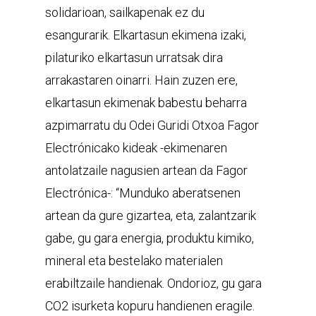
solidarioan, sailkapenak ez du
esangurarik. Elkartasun ekimena izaki,
pilaturiko elkartasun urratsak dira
arrakastaren oinarri. Hain zuzen ere,
elkartasun ekimenak babestu beharra
azpimarratu du Odei Guridi Otxoa Fagor
Electrónicako kideak -ekimenaren
antolatzaile nagusien artean da Fagor
Electrónica-: “Munduko aberatsenen
artean da gure gizartea, eta, zalantzarik
gabe, gu gara energia, produktu kimiko,
mineral eta bestelako materialen
erabiltzaile handienak. Ondorioz, gu gara
CO2 isurketa kopuru handienen eragile.